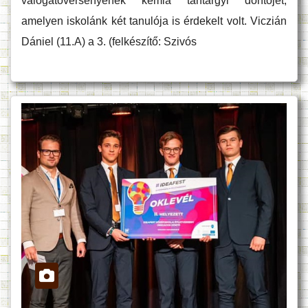
válogatóversenyének kémia tantárgyi döntőjét,
amelyen iskolánk két tanulója is érdekelt volt. Viczián
Dániel (11.A) a 3. (felkészítő: Szivós