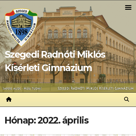
Skip
to
content
Szegedi Radnóti Miklós
Kísérleti Gimnázium
Hónap:
2022. április