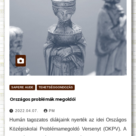
SAPERE AUDE
TEHETSÉGGONDOZÁS
Országos problémák megoldói
2022.04.07.
PM
Humán tagozatos diákjaink nyerték az idei Országos
Középiskolai Problémamegoldó Versenyt (OKPV). A