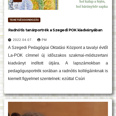
TEHETSÉGGONDOZÁS
Radnótis tanárportrék a Szegedi POK kiadványában
2022.04.07.
PM
A Szegedi Pedagógiai Oktatási Központ a tavalyi évtől
La-POK címmel új időszakos szakmai-módszertani
kiadványt indított útjára. A lapszámokban a
pedagógusportrék sorában a radnótis kollégáinknak is
kiemelt figyelmet szentelnek: ezúttal Csúri