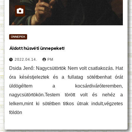
ÜNNEPEK
Áldott húsvéti ünnepeket!
2022.04.14.
PM
Dsida Jenő: Nagycsütörtök Nem volt csatlakozás. Hat
óra késéstjeleztek és a fullatag sötétbenhat órát
üldögéltem a kocsárdiváróteremben,
nagycsütörtökön.Testem törött volt és nehéz a
lelkem,mint ki sötétben titkos útnak indult,végzetes
földön