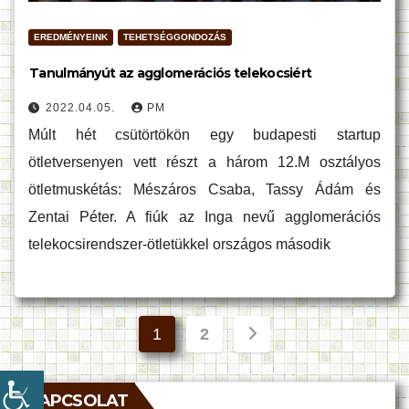
EREDMÉNYEINK
TEHETSÉGGONDOZÁS
Tanulmányút az agglomerációs telekocsiért
2022.04.05.
PM
Múlt hét csütörtökön egy budapesti startup
ötletversenyen vett részt a három 12.M osztályos
ötletmuskétás: Mészáros Csaba, Tassy Ádám és
Zentai Péter. A fiúk az Inga nevű agglomerációs
telekocsirendszer-ötletükkel országos második
Bejegyzések
1
2
lapozása
KAPCSOLAT