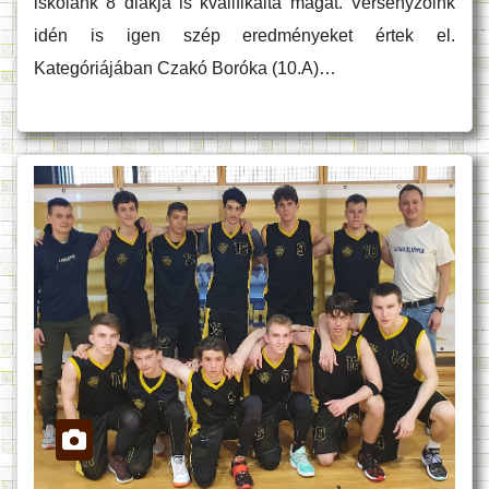
iskolánk 8 diákja is kvalifikálta magát. Versenyzőink
idén is igen szép eredményeket értek el.
Kategóriájában Czakó Boróka (10.A)…