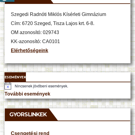
Szegedi Radnóti Miklós Kísérleti Gimnázium
Cím: 6720 Szeged, Tisza Lajos krt. 6-8.
OM azonosító: 029743
KK-azonosító: CA0101
Elérhetőségeink
ESEMÉNYEK
Nincsenek jövőbeni események.
N
o
További események
t
i
c
e
GYORSLINKEK
Csengetési rend