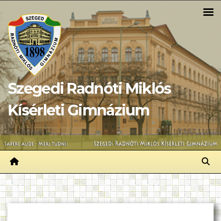
Skip
to
content
Szegedi Radnóti Miklós
Kísérleti Gimnázium