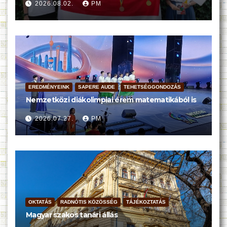
2026.08.02.
PM
EREDMÉNYEINK
SAPERE AUDE
TEHETSÉGGONDOZÁS
Nemzetközi diákolimpiai érem matematikából is
2026.07.27.
PM
OKTATÁS
RADNÓTIS KÖZÖSSÉG
TÁJÉKOZTATÁS
Magyar szakos tanári állás