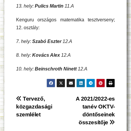
13. hely:
Pulics Martin
11.A
Kenguru országos matematika tesztverseny;
12. osztály:
7. hely:
Szabó Eszter
12.A
8. hely:
Kovács Alex
12.A
10. hely:
Beinschroth Ninett
12.A
Bejegyzés
Tervező,
A 2021/2022-es
közgazdasági
tanév OKTV-
navigáció
szemlélet
döntőseinek
összesítője