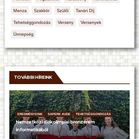
Menza
Szakkör
Szülői
Tanári Díj
Tehetséggondozás
Verseny
Versenyek
Ünnepség
TOVÁBBI HÍREINK
EREDMÉNYEINK
SAPERE AUDE
TEHETSÉGGONDOZÁS
Nemzetközi diákolimpiai bronzérem
informatikából