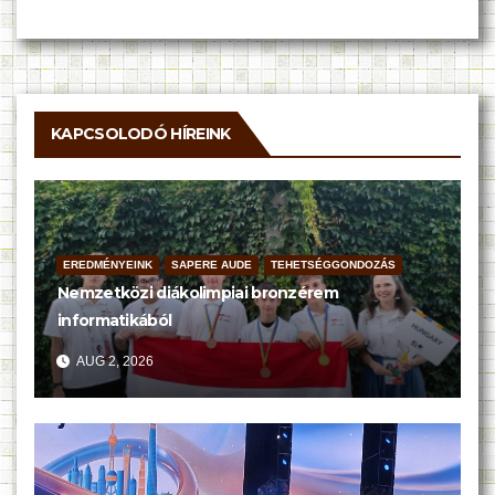
KAPCSOLODÓ HÍREINK
EREDMÉNYEINK
SAPERE AUDE
TEHETSÉGGONDOZÁS
Nemzetközi diákolimpiai bronzérem
informatikából
AUG 2, 2026