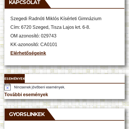
KAPCSOLAT
Szegedi Radnóti Miklós Kísérleti Gimnázium
Cím: 6720 Szeged, Tisza Lajos krt. 6-8.
OM azonosító: 029743
KK-azonosító: CA0101
Elérhetőségeink
ESEMÉNYEK
Nincsenek jövőbeni események.
N
o
További események
t
i
c
e
GYORSLINKEK