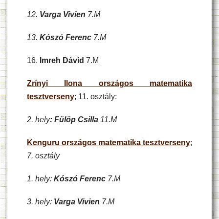
12.
Varga Vivien
7.M
13.
Kószó Ferenc
7.M
16.
Imreh Dávid
7.M
Zrínyi Ilona országos matematika
tesztverseny
; 11. osztály:
2. hely
: Fülöp Csilla
11.M
Kenguru országos matematika tesztverseny
;
7. osztály
1. hely:
Kószó Ferenc
7.M
3. hely:
Varga Vivien
7.M