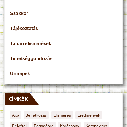
Szakkör
Tájékoztatás
Tanári elismerések
Tehetséggondozás
Ünnepek
CÍMKÉK
Ajtp
Beíratkozás
Elismerés
Eredmények
Felvételi
Fogadóóra
Karácsony
Koronavirus