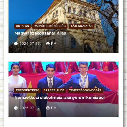
OKTATÁS
RADNÓTIS KÖZÖSSÉG
TÁJÉKOZTATÁS
Magyar szakos tanári állás
2026.07.27.
PM
EREDMÉNYEINK
SAPERE AUDE
TEHETSÉGGONDOZÁS
Nemzetközi diákolimpiai aranyérem kémiából
2026.07.22.
PM