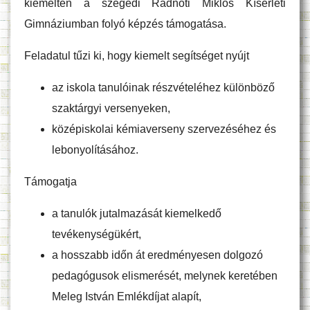
kiemelten a szegedi Radnóti Miklós Kísérleti
Gimnáziumban folyó képzés támogatása.
Feladatul tűzi ki, hogy kiemelt segítséget nyújt
az iskola tanulóinak részvételéhez különböző
szaktárgyi versenyeken,
középiskolai kémiaverseny szervezéséhez és
lebonyolításához.
Támogatja
a tanulók jutalmazását kiemelkedő
tevékenységükért,
a hosszabb időn át eredményesen dolgozó
pedagógusok elismerését, melynek keretében
Meleg István Emlékdíjat alapít,