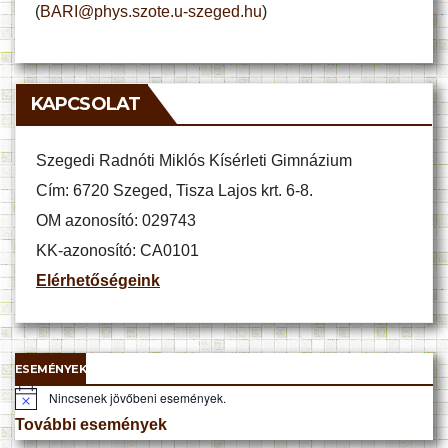
(
BARI@phys.szote.u-szeged.hu
)
KAPCSOLAT
Szegedi Radnóti Miklós Kísérleti Gimnázium
Cím: 6720 Szeged, Tisza Lajos krt. 6-8.
OM azonosító: 029743
KK-azonosító: CA0101
Elérhetőségeink
ESEMÉNYEK
Nincsenek jövőbeni események.
N
o
További események
t