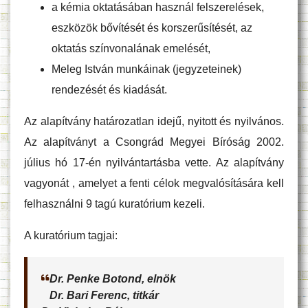
a kémia oktatásában használ felszerelések,
eszközök bővítését és korszerűsítését, az
oktatás színvonalának emelését,
Meleg István munkáinak (jegyzeteinek)
rendezését és kiadását.
Az alapítvány határozatlan idejű, nyitott és nyilvános.
Az alapítványt a Csongrád Megyei Bíróság 2002.
július hó 17-én nyilvántartásba vette. Az alapítvány
vagyonát , amelyet a fenti célok megvalósítására kell
felhasználni 9 tagú kuratórium kezeli.
A kuratórium tagjai:
Dr. Penke Botond, elnök
Dr. Bari Ferenc, titkár