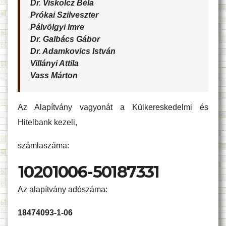
Dr. Viskolcz Béla
Prókai Szilveszter
Pálvölgyi Imre
Dr. Galbács Gábor
Dr. Adamkovics István
Villányi Attila
Vass Márton
Az Alapítvány vagyonát a Külkereskedelmi és
Hitelbank kezeli,
számlaszáma:
10201006-50187331
Az alapítvány adószáma:
18474093-1-06