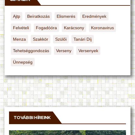
Ajtp
Beíratkozás
Elismerés
Eredmények
Felvételi
Fogadóóra
Karácsony
Koronavirus
Menza
Szakkör
Szülői
Tanári Díj
Tehetséggondozás
Verseny
Versenyek
Ünnepség
TOVÁBBI HÍREINK