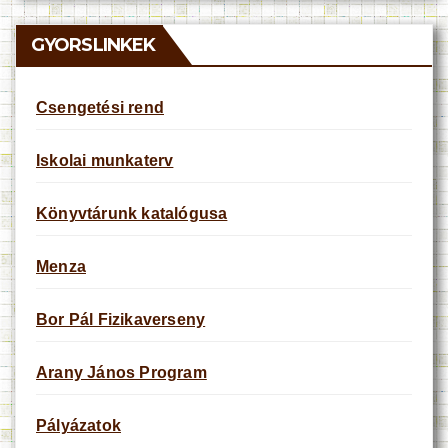
i
c
e
GYORSLINKEK
Csengetési rend
Iskolai munkaterv
Könyvtárunk katalógusa
Menza
Bor Pál Fizikaverseny
Arany János Program
Pályázatok