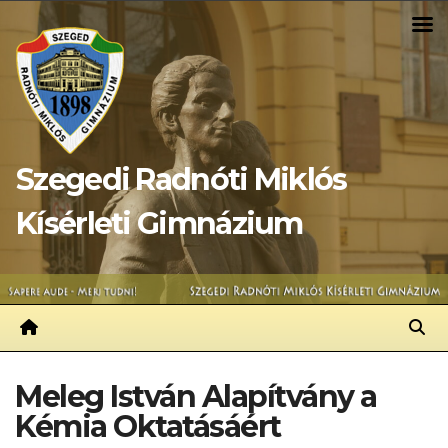
Skip
to
content
Szegedi Radnóti Miklós
Kísérleti Gimnázium
Meleg István Alapítvány a
Kémia Oktatásáért