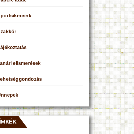
portsikereink
Szakkör
ájékoztatás
anári elismerések
Tehetséggondozás
Ünnepek
ÍMKÉK