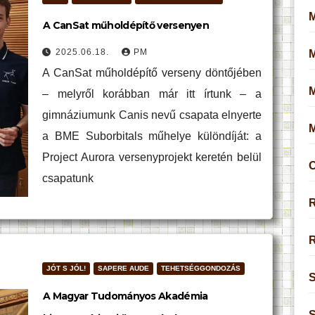
M
A CanSat műholdépítő versenyen
2025.06.18.
PM
A CanSat műholdépítő verseny döntőjében
– melyről korábban már itt írtunk – a
gimnáziumunk Canis nevű csapata elnyerte
a BME Suborbitals műhelye különdíját: a
Project Aurora versenyprojekt keretén belül
O
csapatunk
R
R
JÓT S JÓL!
SAPERE AUDE
TEHETSÉGGONDOZÁS
S
A Magyar Tudományos Akadémia
S