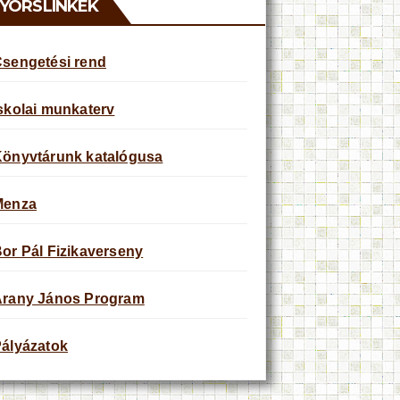
YORSLINKEK
sengetési rend
skolai munkaterv
önyvtárunk katalógusa
Menza
or Pál Fizikaverseny
rany János Program
ályázatok