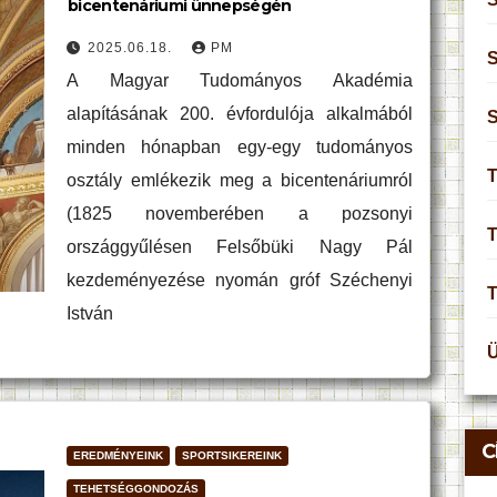
bicentenáriumi ünnepségén
2025.06.18.
PM
S
A Magyar Tudományos Akadémia
alapításának 200. évfordulója alkalmából
minden hónapban egy-egy tudományos
T
osztály emlékezik meg a bicentenáriumról
(1825 novemberében a pozsonyi
T
országgyűlésen Felsőbüki Nagy Pál
kezdeményezése nyomán gróf Széchenyi
István
C
EREDMÉNYEINK
SPORTSIKEREINK
TEHETSÉGGONDOZÁS