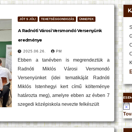
K
JÓT S JÓL!
TEHETSÉGGONDOZÁS
ÜNNEPEK
S
A Radnóti Városi Versmondó Versenyünk
G
eredménye
C
2025.06.26.
PM
O
Ebben a tanévben is megrendeztük a
K
Radnóti Miklós Városi Versmondó
E
Versenyünket (idei tematikáját Radnóti
Miklós Istenhegyi kert című költeménye
határozta meg), amelyre ebben az évben 7
ESE
szegedi középiskola nevezte felkészült
N
o
Tov
t
i
c
e