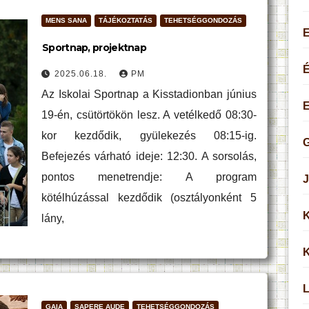
MENS SANA
TÁJÉKOZTATÁS
TEHETSÉGGONDOZÁS
Sportnap, projektnap
É
2025.06.18.
PM
Az Iskolai Sportnap a Kisstadionban június
19-én, csütörtökön lesz. A vetélkedő 08:30-
kor kezdődik, gyülekezés 08:15-ig.
G
Befejezés várható ideje: 12:30. A sorsolás,
pontos menetrendje: A program
J
kötélhúzással kezdődik (osztályonként 5
K
lány,
K
L
GAIA
SAPERE AUDE
TEHETSÉGGONDOZÁS