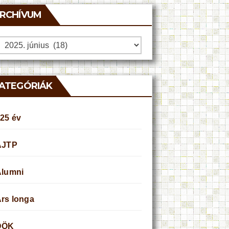
RCHÍVUM
rchívum
ATEGÓRIÁK
25 év
AJTP
Alumni
rs longa
DÖK