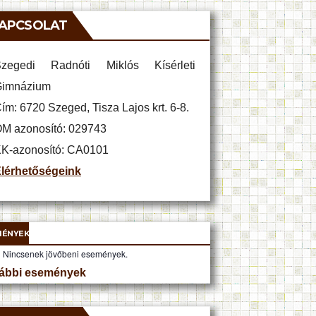
APCSOLAT
zegedi Radnóti Miklós Kísérleti
imnázium
ím: 6720 Szeged, Tisza Lajos krt. 6-8.
M azonosító: 029743
K-azonosító: CA0101
lérhetőségeink
MÉNYEK
Nincsenek jövőbeni események.
ábbi események