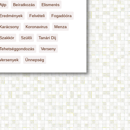
Ajtp
Beíratkozás
Elismerés
Eredmények
Felvételi
Fogadóóra
Karácsony
Koronavirus
Menza
Szakkör
Szülői
Tanári Díj
Tehetséggondozás
Verseny
Versenyek
Ünnepség