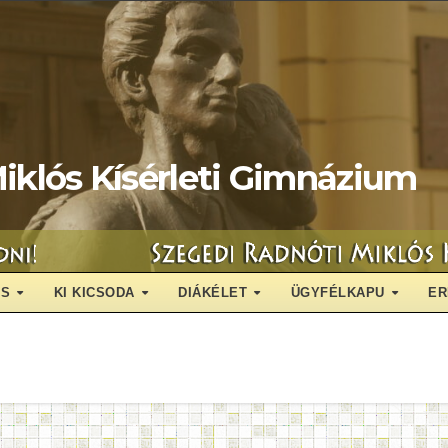
iklós Kísérleti Gimnázium
ÁS
KI KICSODA
DIÁKÉLET
ÜGYFÉLKAPU
ER