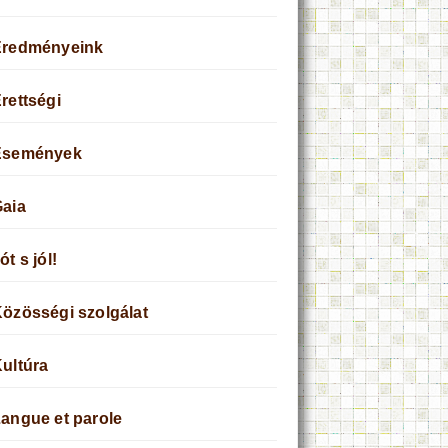
Eredményeink
rettségi
Események
aia
ót s jól!
özösségi szolgálat
ultúra
angue et parole