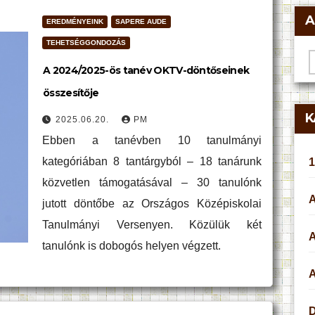
A
EREDMÉNYEINK
SAPERE AUDE
TEHETSÉGGONDOZÁS
A
A 2024/2025-ös tanév OKTV-döntőseinek
összesítője
K
2025.06.20.
PM
Ebben a tanévben 10 tanulmányi
kategóriában 8 tantárgyból – 18 tanárunk
1
közvetlen támogatásával – 30 tanulónk
jutott döntőbe az Országos Középiskolai
Tanulmányi Versenyen. Közülük két
tanulónk is dobogós helyen végzett.
A