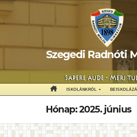
Skip
to
content
Szegedi Radnóti M
ISKOLÁNKRÓL
BEISKOLÁZ
Hónap:
2025. június