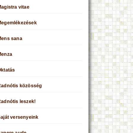
agistra vitae
Megemlékezések
Mens sana
Menza
ktatás
adnótis közösség
adnótis leszek!
aját versenyeink
apere aude