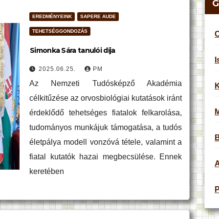
G
EREDMÉNYEINK
SAPERE AUDE
TEHETSÉGGONDOZÁS
C
Simonka Sára tanulói díja
I
2025.06.25.
PM
Az Nemzeti Tudósképző Akadémia
K
célkitűzése az orvosbiológiai kutatások iránt
érdeklődő tehetséges fiatalok felkarolása,
tudományos munkájuk támogatása, a tudós
B
életpálya modell vonzóvá tétele, valamint a
fiatal kutatók hazai megbecsülése. Ennek
A
keretében
P