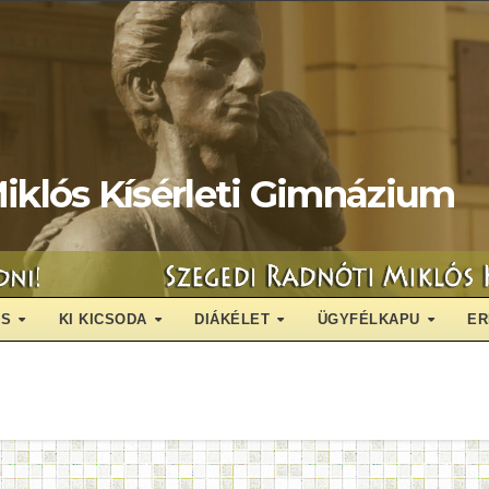
iklós Kísérleti Gimnázium
ÁS
KI KICSODA
DIÁKÉLET
ÜGYFÉLKAPU
ER