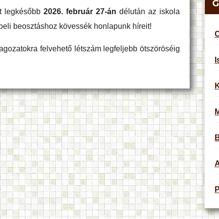
G
nt legkésőbb
2026. február 27-án
délután az iskola
beli beosztáshoz kövessék honlapunk híreit!
C
tagozatokra felvehető létszám legfeljebb ötszöröséig
I
K
B
A
P