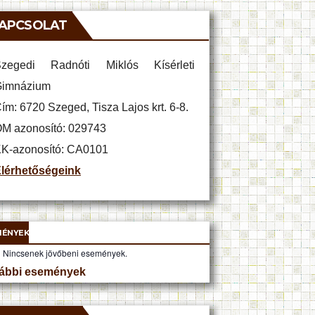
APCSOLAT
zegedi Radnóti Miklós Kísérleti
imnázium
ím: 6720 Szeged, Tisza Lajos krt. 6-8.
M azonosító: 029743
K-azonosító: CA0101
lérhetőségeink
MÉNYEK
Nincsenek jövőbeni események.
ábbi események