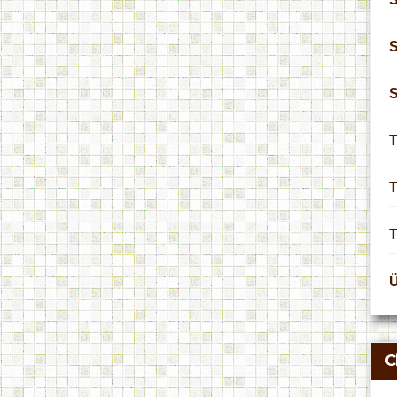
S
T
T
C