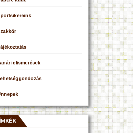
portsikereink
Szakkör
ájékoztatás
anári elismerések
Tehetséggondozás
Ünnepek
ÍMKÉK