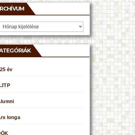
RCHÍVUM
rchívum
ATEGÓRIÁK
25 év
AJTP
Alumni
rs longa
DÖK