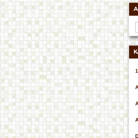
A
A
K
1
A