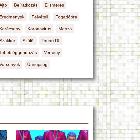
Ajtp
Beíratkozás
Elismerés
Eredmények
Felvételi
Fogadóóra
Karácsony
Koronavirus
Menza
Szakkör
Szülői
Tanári Díj
Tehetséggondozás
Verseny
Versenyek
Ünnepség