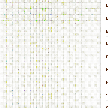
M
O
R
R
S
S