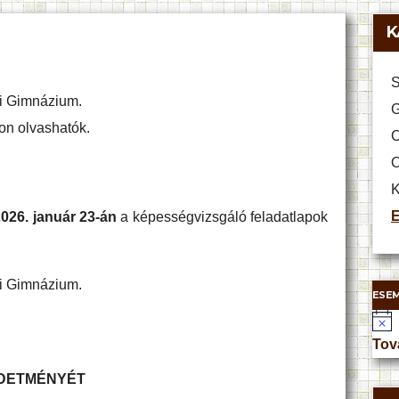
K
S
ti Gimnázium.
G
on olvashatók.
C
O
K
E
2026. január 23-án
a képességvizsgáló feladatlapok
ti Gimnázium.
ESE
N
o
Tov
t
i
IRDETMÉNYÉT
c
e