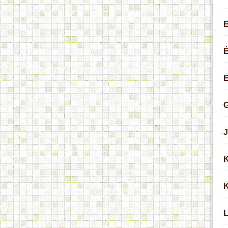
É
G
J
K
K
L