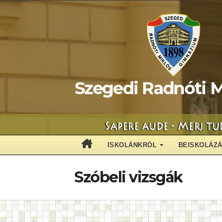
Skip
to
content
Szegedi Radnóti M
ISKOLÁNKRÓL
BEISKOLÁZ
Szóbeli vizsgák