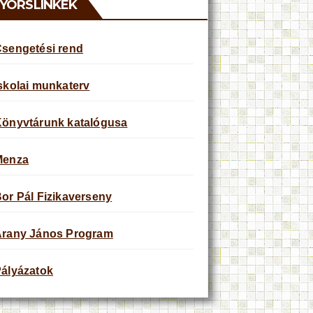
YORSLINKEK
sengetési rend
skolai munkaterv
önyvtárunk katalógusa
Menza
or Pál Fizikaverseny
rany János Program
ályázatok