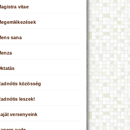
agistra vitae
Megemlékezések
Mens sana
Menza
ktatás
adnótis közösség
adnótis leszek!
aját versenyeink
apere aude