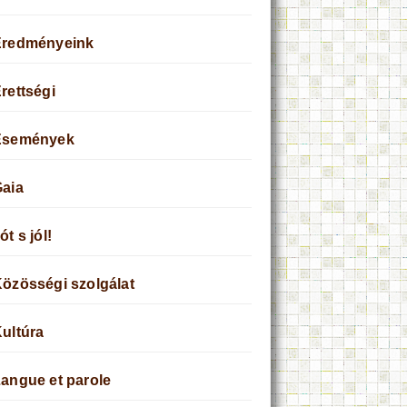
Eredményeink
rettségi
Események
aia
ót s jól!
özösségi szolgálat
ultúra
angue et parole