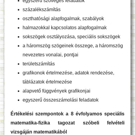
egyszerű szöveges feladatok
százalékszámítás
oszthatósági alapfogalmak, szabályok
halmazokkal kapcsolatos alapfogalmak
sokszögek osztályozása, speciális sokszögek
a háromszög szögeinek összege, a háromszög
nevezetes vonalai, pontjai
területszámítás
grafikonok értelmezése, adatok rendezése,
táblázatok értelmezése
alapvető függvények grafikonjai
egyszerű összeszámolási feladatok
Értékelési szempontok a 8 évfolyamos speciális
matematika-fizika tagozat szóbeli felvételi
vizsgáján matematikából