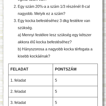
Egy szám 20%-a a szám 1/3 részénél 8-cal
nagyobb. Melyik ez a szám?
Egy kocka befestéséhez 3 dkg festékre van
szükség.
a) Mennyi festékre lesz szükség egy kétszer
akkora élű kocka befestéséhez?
b) Hányszorosa a nagyobb kocka térfogata a
kisebb kockáénak?
FELADAT
PONTSZÁM
1. feladat
5
2. feladat
5
3. feladat
5