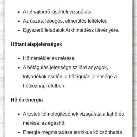
A felhajtóerő kísérleti vizsgálata.
Az úszás, lebegés, elmerülés feltételei.
Egyszerű feladatok Arkhimédész törvényére.
Hőtani alapjelenségek
Hőmérséklet és mérése.
A hőtágulás jelensége szilárd anyagok,
folyadékok esetén, a hőtágulás jelensége a
hétköznapi életben.
Hő és energia
A testek felmelegítésének vizsgálata a fajhő és
mérése, az égéshő.
Energia megmaradása termikus kölcsönhatás