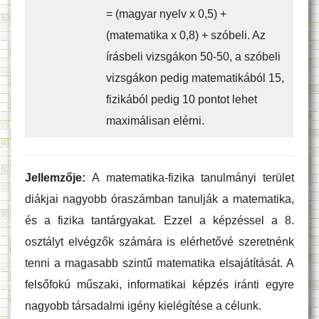
= (magyar nyelv x 0,5) +
(matematika x 0,8) + szóbeli. Az
írásbeli vizsgákon 50-50, a szóbeli
vizsgákon pedig matematikából 15,
fizikából pedig 10 pontot lehet
maximálisan elérni.
Jellemzője:
A matematika-fizika tanulmányi terület
diákjai nagyobb óraszámban tanulják a matematika,
és a fizika tantárgyakat. Ezzel a képzéssel a 8.
osztályt elvégzők számára is elérhetővé szeretnénk
tenni a magasabb szintű matematika elsajátítását. A
felsőfokú műszaki, informatikai képzés iránti egyre
nagyobb társadalmi igény kielégítése a célunk.