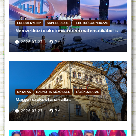
EREDMÉNYEINK
SAPERE AUDE
TEHETSÉGGONDOZÁS
Nemzetközi diákolimpiai érem matematikából is
2026.07.27.
PM
OKTATÁS
RADNÓTIS KÖZÖSSÉG
TÁJÉKOZTATÁS
Magyar szakos tanári állás
2026.07.27.
PM