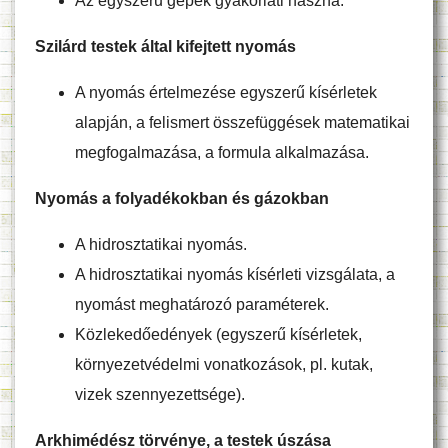
Az egyszerű gépek gyakorlati haszna.
Szilárd testek által kifejtett nyomás
A nyomás értelmezése egyszerű kísérletek
alapján, a felismert összefüggések matematikai
megfogalmazása, a formula alkalmazása.
Nyomás a folyadékokban és gázokban
A hidrosztatikai nyomás.
A hidrosztatikai nyomás kísérleti vizsgálata, a
nyomást meghatározó paraméterek.
Közlekedőedények (egyszerű kísérletek,
környezetvédelmi vonatkozások, pl. kutak,
vizek szennyezettsége).
Arkhimédész törvénye, a testek úszása