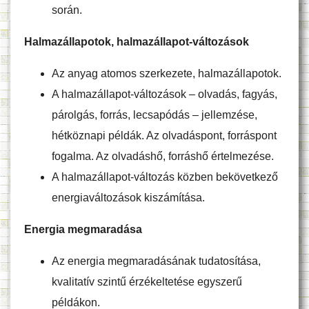
során.
Halmazállapotok, halmazállapot-változások
Az anyag atomos szerkezete, halmazállapotok.
A halmazállapot-változások – olvadás, fagyás,
párolgás, forrás, lecsapódás – jellemzése,
hétköznapi példák. Az olvadáspont, forráspont
fogalma. Az olvadáshő, forráshő értelmezése.
A halmazállapot-változás közben bekövetkező
energiaváltozások kiszámítása.
Energia megmaradása
Az energia megmaradásának tudatosítása,
kvalitatív szintű érzékeltetése egyszerű
példákon.