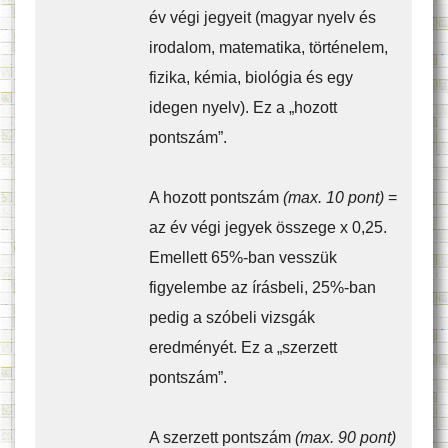
év végi jegyeit (magyar nyelv és
irodalom, matematika, történelem,
fizika, kémia, biológia és egy
idegen nyelv). Ez a „hozott
pontszám”.
A hozott pontszám
(max. 10 pont)
=
az év végi jegyek összege x 0,25.
Emellett 65%-ban vesszük
figyelembe az írásbeli, 25%-ban
pedig a szóbeli vizsgák
eredményét. Ez a „szerzett
pontszám”.
A szerzett pontszám
(max. 90 pont)