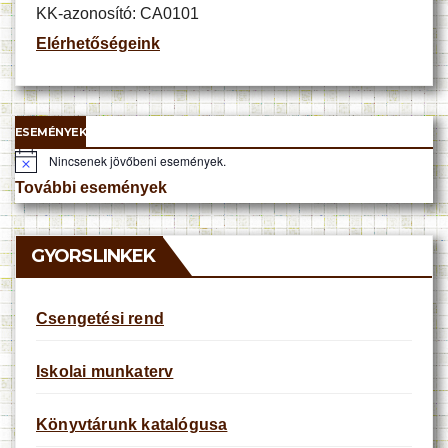
KK-azonosító: CA0101
Elérhetőségeink
ESEMÉNYEK
Nincsenek jövőbeni események.
N
o
További események
t
i
c
e
GYORSLINKEK
Csengetési rend
Iskolai munkaterv
Könyvtárunk katalógusa