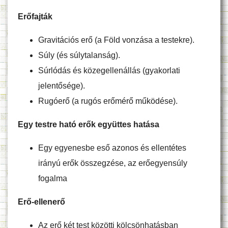
Erőfajták
Gravitációs erő (a Föld vonzása a testekre).
Súly (és súlytalanság).
Súrlódás és közegellenállás (gyakorlati
jelentősége).
Rugóerő (a rugós erőmérő működése).
Egy testre ható erők együttes hatása
Egy egyenesbe eső azonos és ellentétes
irányú erők összegzése, az erőegyensúly
fogalma
Erő-ellenerő
Az erő két test közötti kölcsönhatásban