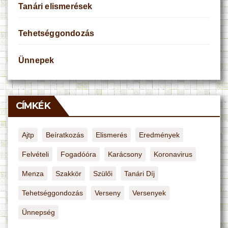
Tanári elismerések
Tehetséggondozás
Ünnepek
CÍMKÉK
Ajtp
Beíratkozás
Elismerés
Eredmények
Felvételi
Fogadóóra
Karácsony
Koronavirus
Menza
Szakkör
Szülői
Tanári Díj
Tehetséggondozás
Verseny
Versenyek
Ünnepség