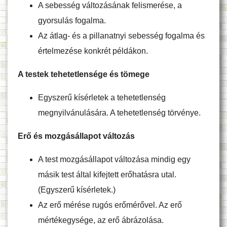
A sebesség változásának felismerése, a
gyorsulás fogalma.
Az átlag- és a pillanatnyi sebesség fogalma és
értelmezése konkrét példákon.
A testek tehetetlensége és tömege
Egyszerű kísérletek a tehetetlenség
megnyilvánulására. A tehetetlenség törvénye.
Erő és mozgásállapot változás
A test mozgásállapot változása mindig egy
másik test által kifejtett erőhatásra utal.
(Egyszerű kísérletek.)
Az erő mérése rugós erőmérővel. Az erő
mértékegysége, az erő ábrázolása.