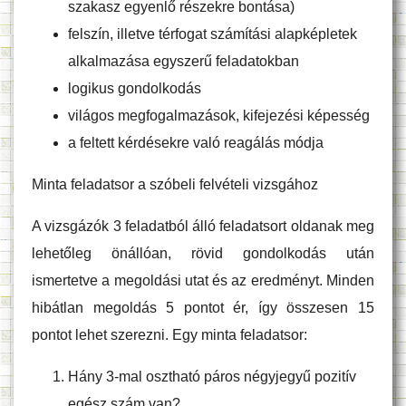
szakasz egyenlő részekre bontása)
felszín, illetve térfogat számítási alapképletek
alkalmazása egyszerű feladatokban
logikus gondolkodás
világos megfogalmazások, kifejezési képesség
a feltett kérdésekre való reagálás módja
Minta feladatsor a szóbeli felvételi vizsgához
A vizsgázók 3 feladatból álló feladatsort oldanak meg
lehetőleg önállóan, rövid gondolkodás után
ismertetve a megoldási utat és az eredményt. Minden
hibátlan megoldás 5 pontot ér, így összesen 15
pontot lehet szerezni. Egy minta feladatsor:
Hány 3-mal osztható páros négyjegyű pozitív
egész szám van?