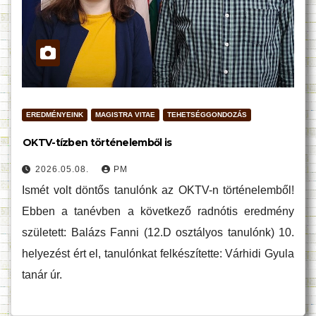
EREDMÉNYEINK
MAGISTRA VITAE
TEHETSÉGGONDOZÁS
OKTV-tízben történelemből is
2026.05.08.
PM
Ismét volt döntős tanulónk az OKTV-n történelemből!
Ebben a tanévben a következő radnótis eredmény
született: Balázs Fanni (12.D osztályos tanulónk) 10.
helyezést ért el, tanulónkat felkészítette: Várhidi Gyula
tanár úr.