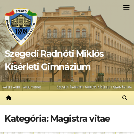
Skip
to
content
Szegedi Radnóti Miklós
Kísérleti Gimnázium
Kategória:
Magistra vitae