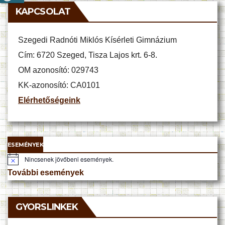
KAPCSOLAT
Szegedi Radnóti Miklós Kísérleti Gimnázium
Cím: 6720 Szeged, Tisza Lajos krt. 6-8.
OM azonosító: 029743
KK-azonosító: CA0101
Elérhetőségeink
ESEMÉNYEK
Nincsenek jövőbeni események.
N
o
További események
t
i
c
e
GYORSLINKEK