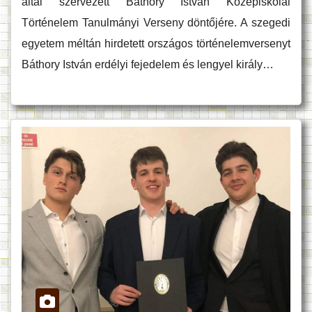
által szervezett Báthory István Középiskolai
Történelem Tanulmányi Verseny döntőjére. A szegedi
egyetem méltán hirdetett országos történelemversenyt
Báthory István erdélyi fejedelem és lengyel király…