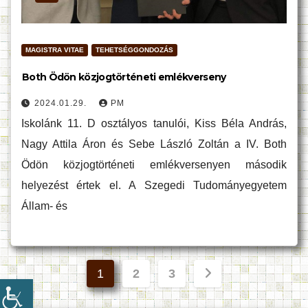
MAGISTRA VITAE
TEHETSÉGGONDOZÁS
Both Ödön közjogtörténeti emlékverseny
2024.01.29.
PM
Iskolánk 11. D osztályos tanulói, Kiss Béla András,
Nagy Attila Áron és Sebe László Zoltán a IV. Both
Ödön közjogtörténeti emlékversenyen második
helyezést értek el. A Szegedi Tudományegyetem
Állam- és
Bejegyzések
1
2
3
lapozása