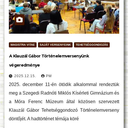
MAGISTRA VITAE
SAJÁT VERSENYEINK
TEHETSÉGGONDOZÁS
A Klauzál Gábor Történelemversenyünk
végeredménye
2025.12.15.
PM
2025. december 11-én ötödik alkalommal rendeztük
meg a Szegedi Radnóti Miklós Kísérleti Gimnázium és
a Móra Ferenc Múzeum által közösen szervezett
Klauzál Gábor Tehetséggondozó Történelemverseny
döntőjét. A hadtörténet témája köré