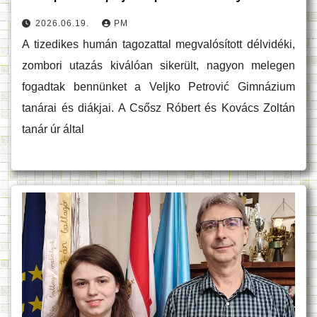
2026.06.19.
PM
A tizedikes humán tagozattal megvalósított délvidéki,
zombori utazás kiválóan sikerült, nagyon melegen
fogadtak bennünket a Veljko Petrović Gimnázium
tanárai és diákjai. A Csősz Róbert és Kovács Zoltán
tanár úr által