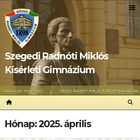
Skip
to
content
Szegedi Radnóti Miklós
Kísérleti Gimnázium
Hónap:
2025. április