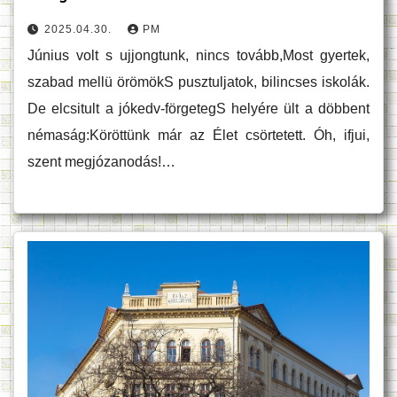
2025.04.30.
PM
Június volt s ujjongtunk, nincs tovább,Most gyertek,
szabad mellü örömökS pusztuljatok, bilincses iskolák.
De elcsitult a jókedv-förgetegS helyére ült a döbbent
némaság:Köröttünk már az Élet csörtetett. Óh, ifjui,
szent megjózanodás!…