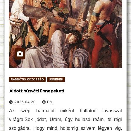
RADNÓTIS KÖZÖSSÉG
ÜNNEPEK
Áldott húsvéti ünnepeket!
2025.04.20.
PM
Az szép harmatot miként hullatod tavasszal
virágra,Sok jódat, Uram, úgy hullasd reám, te régi
szolgádra, Hogy mind holtomig szívem légyen víg,