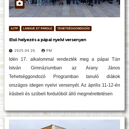
AJTP
LANGUE ET PAROLE
TEHETSÉGGONDOZÁS
Első helyezés a pápai nyelvi versenyen
2025.04.26.
PM
Idén 17. alkalommal rendezték meg a pápai Türr
István Gimnáziumban az Arany János
Tehetséggondozó Programban tanuló diákok
országos idegen nyelvi versenyét. Az április 11-12-én
írásbeli és szóbeli fordulóból álló megmérettetésen