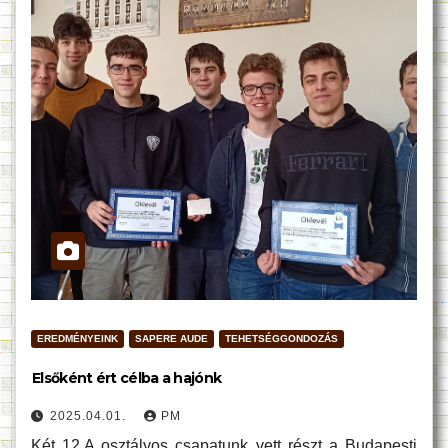
EREDMÉNYEINK
SAPERE AUDE
TEHETSÉGGONDOZÁS
Elsőként ért célba a hajónk
2025.04.01.
PM
Két 12.A osztályos csapatunk vett részt a Budapesti