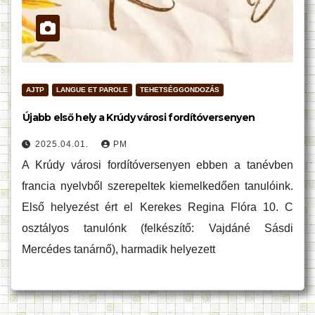
AJTP
LANGUE ET PAROLE
TEHETSÉGGONDOZÁS
Újabb első hely a Krúdy városi fordítóversenyen
2025.04.01.
PM
A Krúdy városi fordítóversenyen ebben a tanévben
francia nyelvből szerepeltek kiemelkedően tanulóink.
Első helyezést ért el Kerekes Regina Flóra 10. C
osztályos tanulónk (felkészítő: Vajdáné Sásdi
Mercédes tanárnő), harmadik helyezett