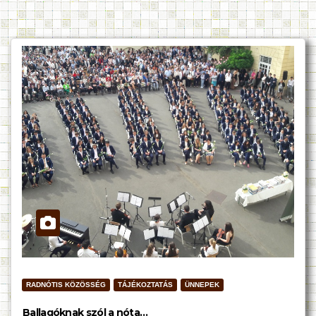
RADNÓTIS KÖZÖSSÉG
TÁJÉKOZTATÁS
ÜNNEPEK
Ballagóknak szól a nóta…