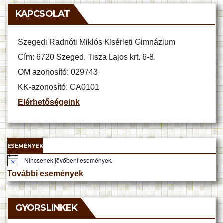
KAPCSOLAT
Szegedi Radnóti Miklós Kísérleti Gimnázium
Cím: 6720 Szeged, Tisza Lajos krt. 6-8.
OM azonosító: 029743
KK-azonosító: CA0101
Elérhetőségeink
ESEMÉNYEK
Nincsenek jövőbeni események.
N
o
További események
t
i
c
e
GYORSLINKEK