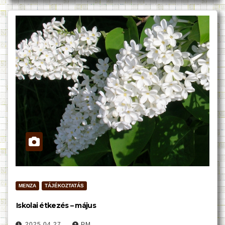
MENZA
TÁJÉKOZTATÁS
Iskolai étkezés – május
2025.04.27.
PM