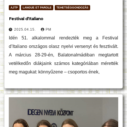
AJTP
LANGUE ET PAROLE
TEHETSÉGGONDOZÁS
Festival d’Italiano
2025.04.15.
PM
Idén 51. alkalommal rendezték meg a Festival
d’Italiano országos olasz nyelvi versenyt és fesztivált.
A március 28-29-én, Balatonalmádiban megtartott
vetélkedőn diákjaink számos kategóriában mérették
meg magukat: könnyűzene – csoportos ének,