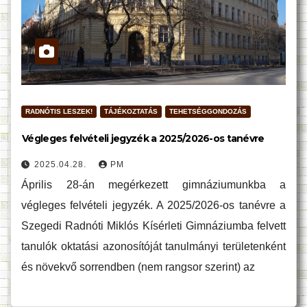
RADNÓTIS LESZEK!
TÁJÉKOZTATÁS
TEHETSÉGGONDOZÁS
Végleges felvételi jegyzék a 2025/2026-os tanévre
2025.04.28.
PM
Április 28-án megérkezett gimnáziumunkba a
végleges felvételi jegyzék. A 2025/2026-os tanévre a
Szegedi Radnóti Miklós Kísérleti Gimnáziumba felvett
tanulók oktatási azonosítóját tanulmányi területenként
és növekvő sorrendben (nem rangsor szerint) az