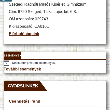
Szegedi Radnóti Miklós Kísérleti Gimnázium
Cím: 6720 Szeged, Tisza Lajos krt. 6-8.
OM azonosító: 029743
KK-azonosító: CA0101
Elérhetőségeink
ESEMÉNYEK
Nincsenek jövőbeni események.
N
o
További események
t
i
c
e
GYORSLINKEK
Csengetési rend