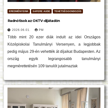
EREDMÉNYEINK
SAPERE AUDE
TEHETSÉGGONDOZÁS
Radnótisok az OKTV-díjátadón
2026.06.01.
PM
Több mint 20 ezer diák indult az idei Országos
Középiskolai Tanulmányi Versenyen, a legjobbak
pedig május 29-én vehették át díjaikat Budapesten. Az
ország egyik legrangosabb tanulmányi
megmérettetésén 109 tanulót jutalmaztak