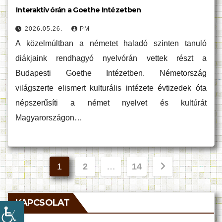
Interaktív órán a Goethe Intézetben
2026.05.26.
PM
A közelmúltban a németet haladó szinten tanuló
diákjaink rendhagyó nyelvórán vettek részt a
Budapesti Goethe Intézetben. Németország
világszerte elismert kulturális intézete évtizedek óta
népszerűsíti a német nyelvet és kultúrát
Magyarországon…
Bejegyzések
1
2
…
14
lapozása
KAPCSOLAT