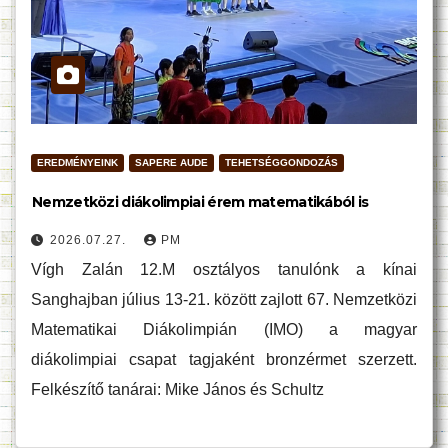
EREDMÉNYEINK
SAPERE AUDE
TEHETSÉGGONDOZÁS
Nemzetközi diákolimpiai érem matematikából is
2026.07.27.
PM
Vígh Zalán 12.M osztályos tanulónk a kínai
Sanghajban július 13-21. között zajlott 67. Nemzetközi
Matematikai Diákolimpián (IMO) a magyar
diákolimpiai csapat tagjaként bronzérmet szerzett.
Felkészítő tanárai: Mike János és Schultz