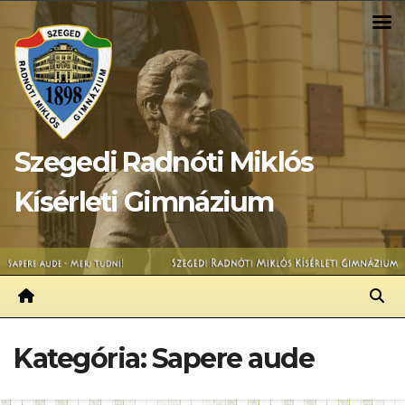
Skip
to
content
Szegedi Radnóti Miklós
Kísérleti Gimnázium
Kategória:
Sapere aude