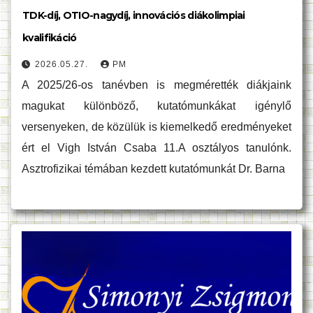
TDK-díj, OTIO-nagydíj, innovációs diákolimpiai
kvalifikáció
2026.05.27.
PM
A 2025/26-os tanévben is megmérették diákjaink
magukat különböző, kutatómunkákat igénylő
versenyeken, de közülük is kiemelkedő eredményeket
ért el Vigh István Csaba 11.A osztályos tanulónk.
Asztrofizikai témában kezdett kutatómunkát Dr. Barna