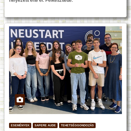
helyezést érte el. Felkészítette:
ESEMÉNYEK
SAPERE AUDE
TEHETSÉGGONDOZÁS