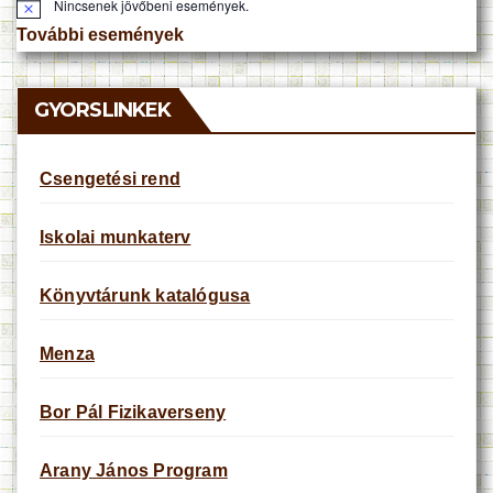
Nincsenek jövőbeni események.
N
o
További események
t
i
c
e
GYORSLINKEK
Csengetési rend
Iskolai munkaterv
Könyvtárunk katalógusa
Menza
Bor Pál Fizikaverseny
Arany János Program