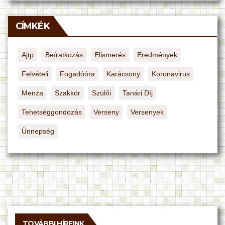
CÍMKÉK
Ajtp
Beíratkozás
Elismerés
Eredmények
Felvételi
Fogadóóra
Karácsony
Koronavirus
Menza
Szakkör
Szülői
Tanári Díj
Tehetséggondozás
Verseny
Versenyek
Ünnepség
TOVÁBBI HÍREINK