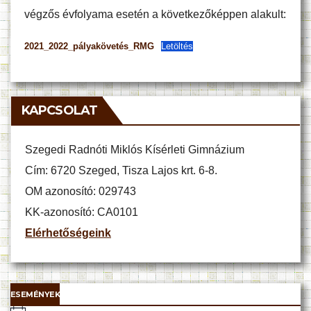
végzős évfolyama esetén a következőképpen alakult:
2021_2022_pályakövetés_RMG
Letöltés
KAPCSOLAT
Szegedi Radnóti Miklós Kísérleti Gimnázium
Cím: 6720 Szeged, Tisza Lajos krt. 6-8.
OM azonosító: 029743
KK-azonosító: CA0101
Elérhetőségeink
ESEMÉNYEK