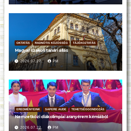
OKTATÁS
RADNÓTIS KÖZÖSSÉG
TÁJÉKOZTATÁS
Magyar szakos tanári állás
2026.07.27.
PM
EREDMÉNYEINK
SAPERE AUDE
TEHETSÉGGONDOZÁS
Nemzetközi diákolimpiai aranyérem kémiából
2026.07.22.
PM