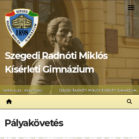
Skip
to
content
Szegedi Radnóti Miklós
Kísérleti Gimnázium
Pályakövetés