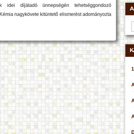
nak idei díjátadó ünnepségén tehetséggondozó
A
 Kémia nagykövete kitüntető elismerést adományozta
A
K
1
A