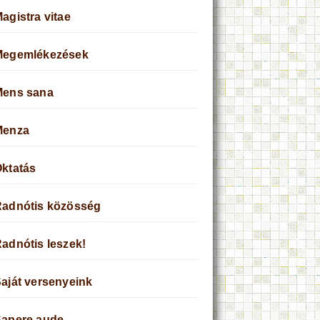
agistra vitae
Megemlékezések
Mens sana
Menza
ktatás
adnótis közösség
adnótis leszek!
aját versenyeink
apere aude