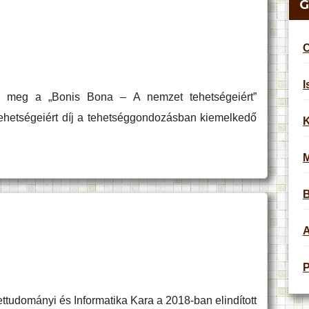
G
C
I
k meg a „Bonis Bona – A nemzet tehetségeiért”
tehetségeiért díj a tehetséggondozásban kiemelkedő
K
B
A
P
dományi és Informatika Kara a 2018-ban elindított