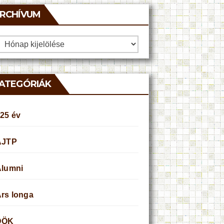
RCHÍVUM
rchívum
ATEGÓRIÁK
25 év
AJTP
Alumni
rs longa
DÖK