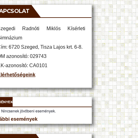
APCSOLAT
zegedi Radnóti Miklós Kísérleti
imnázium
ím: 6720 Szeged, Tisza Lajos krt. 6-8.
M azonosító: 029743
K-azonosító: CA0101
lérhetőségeink
MÉNYEK
Nincsenek jövőbeni események.
ábbi események