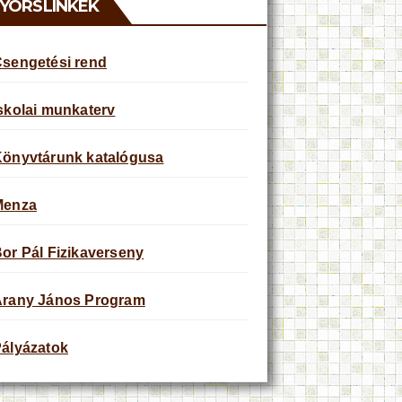
YORSLINKEK
sengetési rend
skolai munkaterv
önyvtárunk katalógusa
Menza
or Pál Fizikaverseny
rany János Program
ályázatok