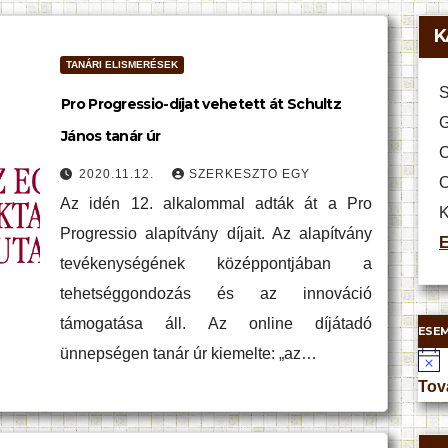
K
TANÁRI ELISMERÉSEK
S
Pro Progressio-díjat vehetett át Schultz
G
János tanár úr
C
2020.11.12.
SZERKESZTO EGY
O
Az idén 12. alkalommal adták át a Pro
K
Progressio alapítvány díjait. Az alapítvány
E
tevékenységének középpontjában a
tehetséggondozás és az innováció
támogatása áll. Az online díjátadó
ESE
ünnepségen tanár úr kiemelte: „az…
N
o
Tov
t
i
c
e