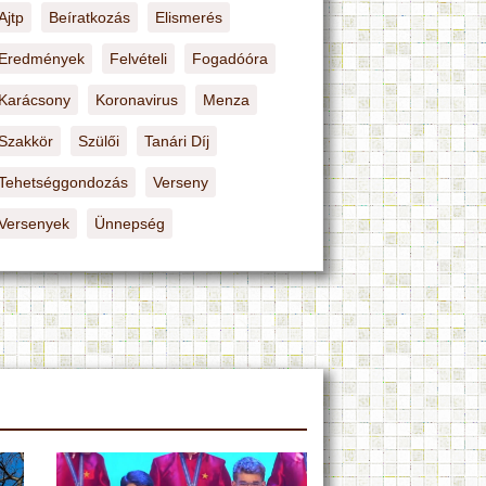
Ajtp
Beíratkozás
Elismerés
Eredmények
Felvételi
Fogadóóra
Karácsony
Koronavirus
Menza
Szakkör
Szülői
Tanári Díj
Tehetséggondozás
Verseny
Versenyek
Ünnepség