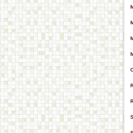
M
O
R
R
S
S