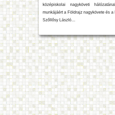
középiskolai nagyköveti hálózatá
munkájáért a Földrajz nagykövete és a
Szőllősy László…