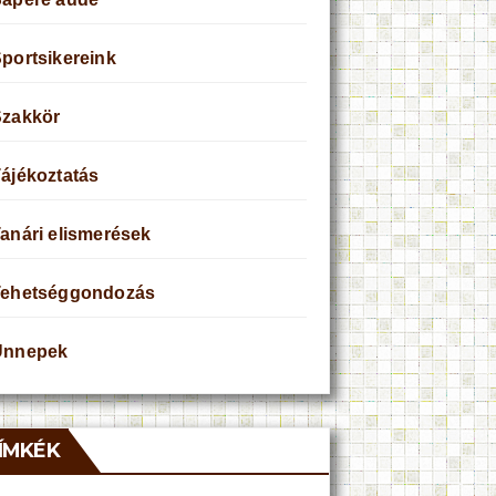
portsikereink
Szakkör
ájékoztatás
anári elismerések
Tehetséggondozás
Ünnepek
ÍMKÉK