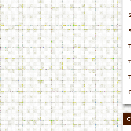
S
T
T
C