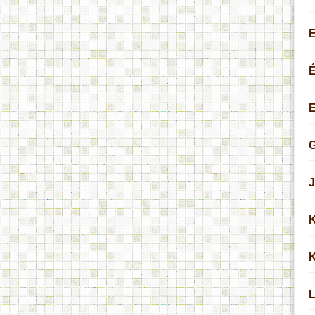
É
G
J
K
K
L