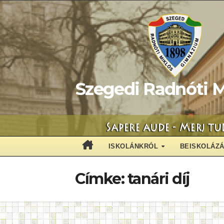
Skip
to
content
Szegedi Radnóti M
ISKOLÁNKRÓL
BEISKOLÁZ
Címke:
tanári díj