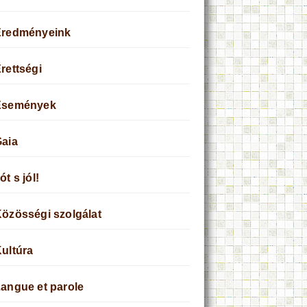
Eredményeink
rettségi
Események
aia
ót s jól!
özösségi szolgálat
ultúra
angue et parole