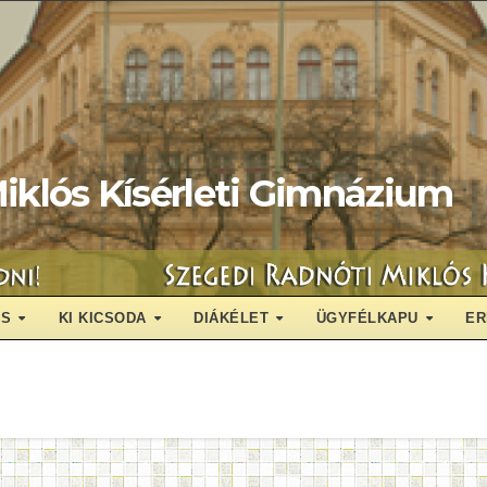
iklós Kísérleti Gimnázium
ÁS
KI KICSODA
DIÁKÉLET
ÜGYFÉLKAPU
ER