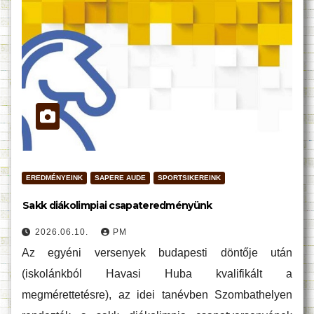
EREDMÉNYEINK
SAPERE AUDE
SPORTSIKEREINK
Sakk diákolimpiai csapateredményünk
2026.06.10.
PM
Az egyéni versenyek budapesti döntője után
(iskolánkból Havasi Huba kvalifikált a
megmérettetésre), az idei tanévben Szombathelyen