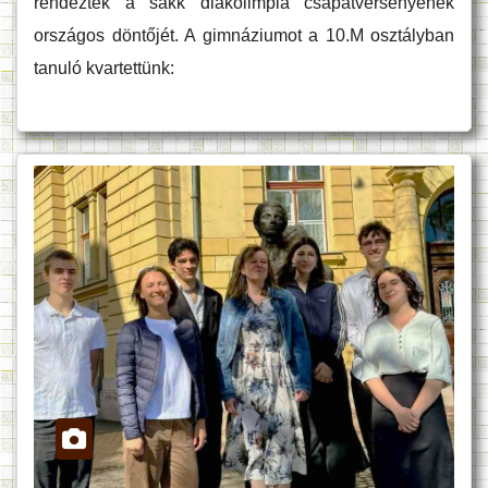
rendezték a sakk diákolimpia csapatversenyének
országos döntőjét. A gimnáziumot a 10.M osztályban
tanuló kvartettünk: