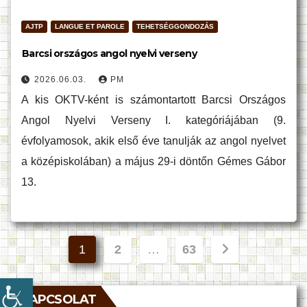
AJTP
LANGUE ET PAROLE
TEHETSÉGGONDOZÁS
Barcsi országos angol nyelvi verseny
2026.06.03.
PM
A kis OKTV-ként is számontartott Barcsi Országos
Angol Nyelvi Verseny I. kategóriájában (9.
évfolyamosok, akik első éve tanulják az angol nyelvet
a középiskolában) a május 29-i döntőn Gémes Gábor
13.
Bejegyzések
1
2
…
63
lapozása
KAPCSOLAT