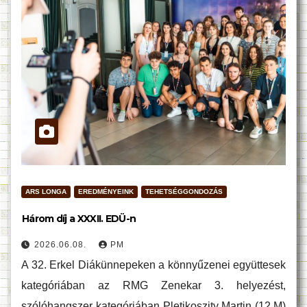
ARS LONGA
EREDMÉNYEINK
TEHETSÉGGONDOZÁS
Három díj a XXXII. EDÜ-n
2026.06.08.
PM
A 32. Erkel Diákünnepeken a könnyűzenei együttesek
kategóriában az RMG Zenekar 3. helyezést,
szólóhangszer kategóriában Pletikoszity Martin (12.M)