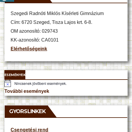
Szegedi Radnóti Miklós Kísérleti Gimnázium
Cím: 6720 Szeged, Tisza Lajos krt. 6-8.
OM azonosító: 029743
KK-azonosító: CA0101
Elérhetőségeink
ESEMÉNYEK
Nincsenek jövőbeni események.
N
o
További események
t
i
c
e
GYORSLINKEK
Csengetési rend