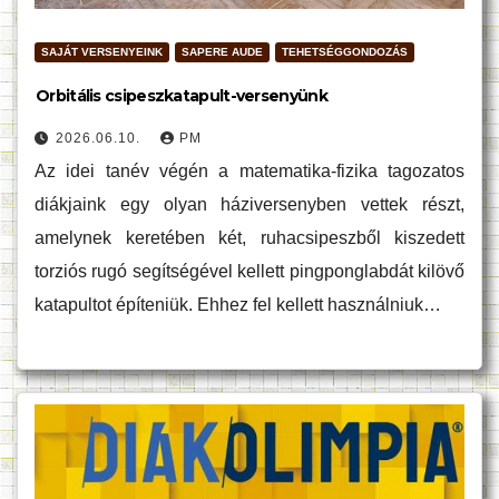
SAJÁT VERSENYEINK
SAPERE AUDE
TEHETSÉGGONDOZÁS
Orbitális csipeszkatapult-versenyünk
2026.06.10.
PM
Az idei tanév végén a matematika-fizika tagozatos
diákjaink egy olyan háziversenyben vettek részt,
amelynek keretében két, ruhacsipeszből kiszedett
torziós rugó segítségével kellett pingponglabdát kilövő
katapultot építeniük. Ehhez fel kellett használniuk…