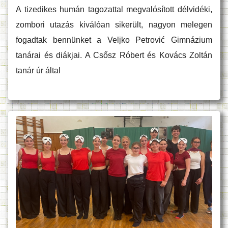
A tizedikes humán tagozattal megvalósított délvidéki,
zombori utazás kiválóan sikerült, nagyon melegen
fogadtak bennünket a Veljko Petrović Gimnázium
tanárai és diákjai. A Csősz Róbert és Kovács Zoltán
tanár úr által