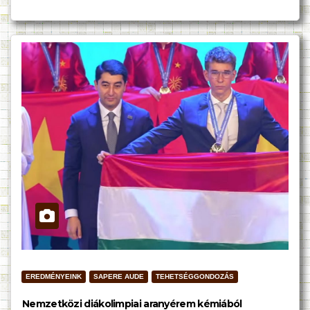
EREDMÉNYEINK
SAPERE AUDE
TEHETSÉGGONDOZÁS
Nemzetközi diákolimpiai aranyérem kémiából