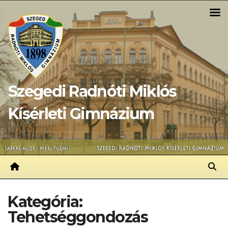
Skip
to
content
Szegedi Radnóti Miklós
Kísérleti Gimnázium
Kategória:
Tehetséggondozás