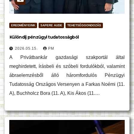
EREDMÉNYEINK
SAPERE AUDE
TEHETSÉGGONDOZÁS
Különdíj pénzügyi tudatosságból
2026.05.15.
PM
A Privátbankár gazdasági szakportál által
meghirdetett, írásbeli és szóbeli fordulókból, valamint
ábraelemzésből álló háromfordulós Pénzügyi
Tudatosság Országos Versenyen a Farkas Noémi (11.
A), Buchholcz Bora (11. A), Kis Ákos (11.…