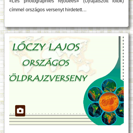
«Les photographies rejouées» (Újrajátszott fotók)
címmel országos versenyt hirdetett…