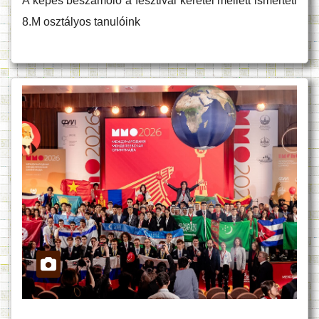
A képes beszámoló a fesztivál keretei mellett ismerteti
8.M osztályos tanulóink