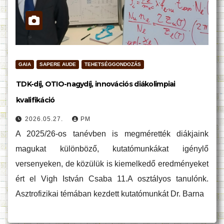
GAIA
SAPERE AUDE
TEHETSÉGGONDOZÁS
TDK-díj, OTIO-nagydíj, innovációs diákolimpiai
kvalifikáció
2026.05.27.
PM
A 2025/26-os tanévben is megmérették diákjaink
magukat különböző, kutatómunkákat igénylő
versenyeken, de közülük is kiemelkedő eredményeket
ért el Vigh István Csaba 11.A osztályos tanulónk.
Asztrofizikai témában kezdett kutatómunkát Dr. Barna