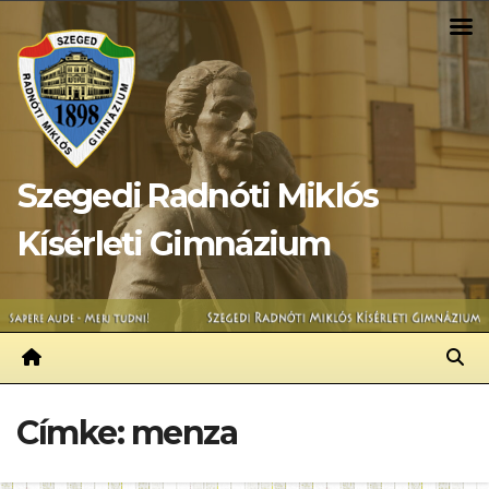
Skip
to
content
Szegedi Radnóti Miklós
Kísérleti Gimnázium
Címke:
menza