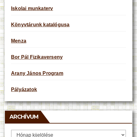
Iskolai munkaterv
Könyvtárunk katalógusa
Menza
Bor Pál Fizikaverseny
Arany János Program
Pályázatok
ARCHÍVUM
Archívum