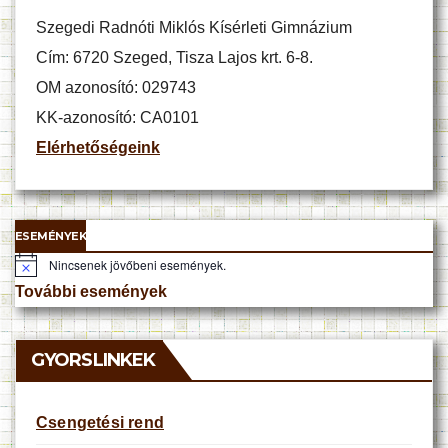
Szegedi Radnóti Miklós Kísérleti Gimnázium
Cím: 6720 Szeged, Tisza Lajos krt. 6-8.
OM azonosító: 029743
KK-azonosító: CA0101
Elérhetőségeink
ESEMÉNYEK
Nincsenek jövőbeni események.
N
o
További események
t
i
c
e
GYORSLINKEK
Csengetési rend