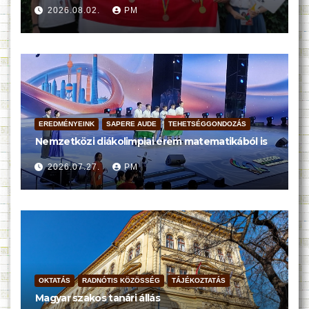
2026.08.02.
PM
EREDMÉNYEINK
SAPERE AUDE
TEHETSÉGGONDOZÁS
Nemzetközi diákolimpiai érem matematikából is
2026.07.27.
PM
OKTATÁS
RADNÓTIS KÖZÖSSÉG
TÁJÉKOZTATÁS
Magyar szakos tanári állás