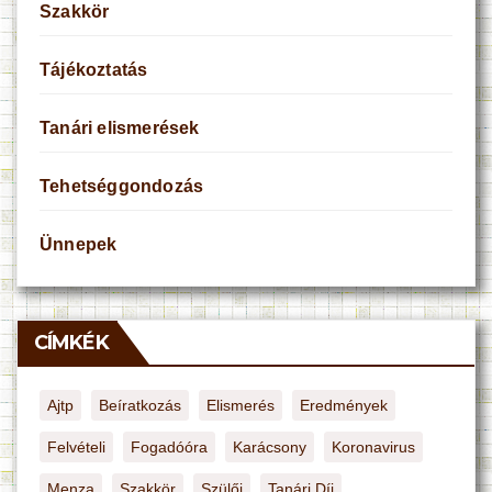
Szakkör
Tájékoztatás
Tanári elismerések
Tehetséggondozás
Ünnepek
CÍMKÉK
Ajtp
Beíratkozás
Elismerés
Eredmények
Felvételi
Fogadóóra
Karácsony
Koronavirus
Menza
Szakkör
Szülői
Tanári Díj