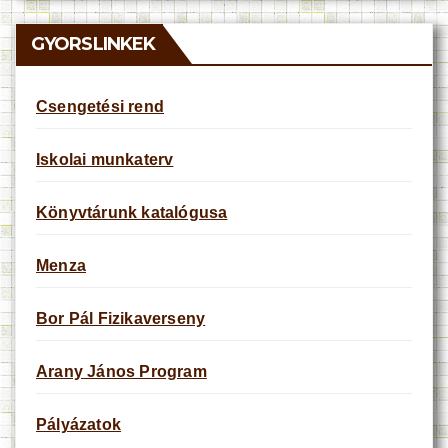
i
c
e
GYORSLINKEK
Csengetési rend
Iskolai munkaterv
Könyvtárunk katalógusa
Menza
Bor Pál Fizikaverseny
Arany János Program
Pályázatok