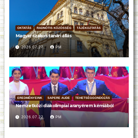
OKTATÁS
RADNÓTIS KÖZÖSSÉG
TÁJÉKOZTATÁS
Magyar szakos tanári állás
2026.07.27.
PM
EREDMÉNYEINK
SAPERE AUDE
TEHETSÉGGONDOZÁS
Nemzetközi diákolimpiai aranyérem kémiából
2026.07.22.
PM