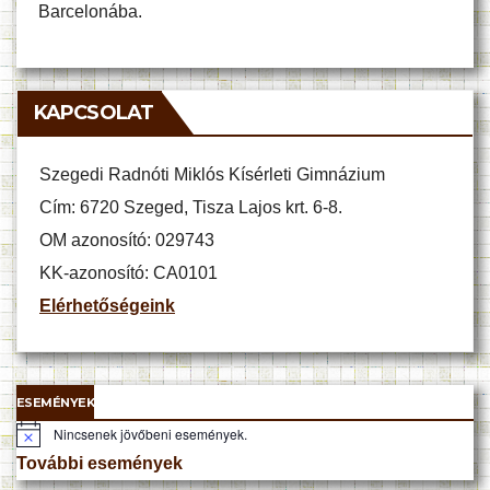
Barcelonába.
KAPCSOLAT
Szegedi Radnóti Miklós Kísérleti Gimnázium
Cím: 6720 Szeged, Tisza Lajos krt. 6-8.
OM azonosító: 029743
KK-azonosító: CA0101
Elérhetőségeink
ESEMÉNYEK
Nincsenek jövőbeni események.
N
o
További események
t