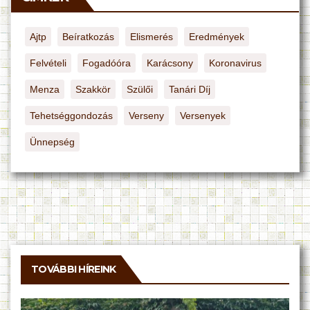
Ajtp
Beíratkozás
Elismerés
Eredmények
Felvételi
Fogadóóra
Karácsony
Koronavirus
Menza
Szakkör
Szülői
Tanári Díj
Tehetséggondozás
Verseny
Versenyek
Ünnepség
TOVÁBBI HÍREINK