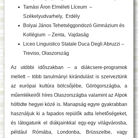
Tamási Áron Elméleti Líceum –
Székelyudvarhely, Erdély
Bolyai János Tehetséggondozó Gimnázium és
Kollégium – Zenta, Vajdaság
Liceo Linguistico Statale Duca Degli Abruzzi –
Treviso, Olaszország
Az utóbbi időszakban – a diákcsere-programok
mellett – több tanulmányi kirándulást is szerveztünk
az európai kultúra bölcsőjébe, Görögországba, a
műemlékeiről híres Olaszországba valamint az Alpok
hófödte hegyei közé is. Manapság egyre gyakrabban
használjuk ki a fapados repülők adta lehetőségeket,
és látogatunk el diákjainkkal egy-egy világvárosba,
például Rómába, Londonba, Brüsszelbe, vagy