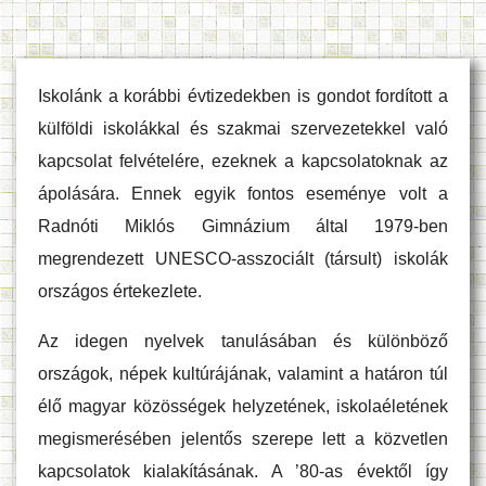
Iskolánk a korábbi évtizedekben is gondot fordított a
külföldi iskolákkal és szakmai szervezetekkel való
kapcsolat felvételére, ezeknek a kapcsolatoknak az
ápolására. Ennek egyik fontos eseménye volt a
Radnóti Miklós Gimnázium által 1979-ben
megrendezett UNESCO-asszociált (társult) iskolák
országos értekezlete.
Az idegen nyelvek tanulásában és különböző
országok, népek kultúrájának, valamint a határon túl
élő magyar közösségek helyzetének, iskolaéletének
megismerésében jelentős szerepe lett a közvetlen
kapcsolatok kialakításának. A ’80-as évektől így