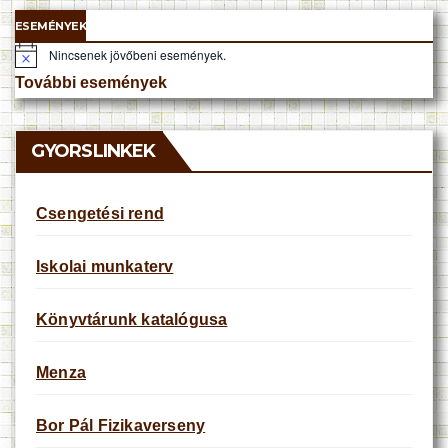
ESEMÉNYEK
Nincsenek jövőbeni események.
N
o
További események
t
i
c
e
GYORSLINKEK
Csengetési rend
Iskolai munkaterv
Könyvtárunk katalógusa
Menza
Bor Pál Fizikaverseny