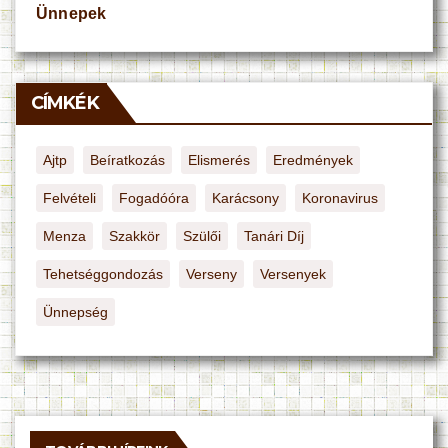
Ünnepek
CÍMKÉK
Ajtp
Beíratkozás
Elismerés
Eredmények
Felvételi
Fogadóóra
Karácsony
Koronavirus
Menza
Szakkör
Szülői
Tanári Díj
Tehetséggondozás
Verseny
Versenyek
Ünnepség