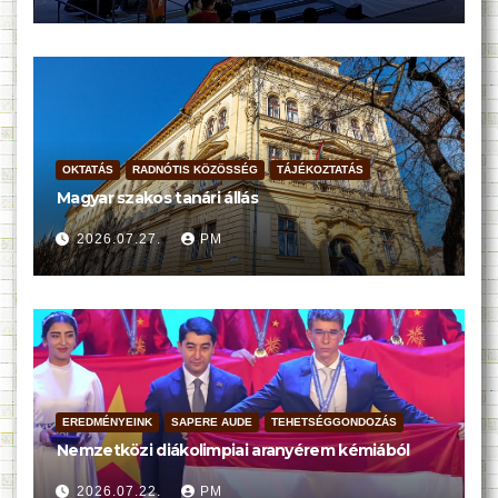
OKTATÁS
RADNÓTIS KÖZÖSSÉG
TÁJÉKOZTATÁS
Magyar szakos tanári állás
2026.07.27.
PM
EREDMÉNYEINK
SAPERE AUDE
TEHETSÉGGONDOZÁS
Nemzetközi diákolimpiai aranyérem kémiából
2026.07.22.
PM