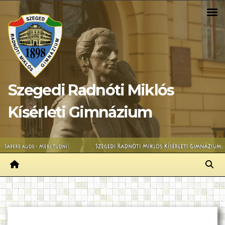
Skip
to
content
Szegedi Radnóti Miklós
Kísérleti Gimnázium