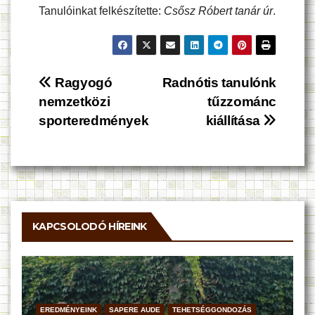
Tanulóinkat felkészítette:
Csősz Róbert tanár úr
.
Bejegyzés
Ragyogó
Radnótis tanulónk
nemzetközi
tűzzománc
navigáció
sporteredmények
kiállítása
KAPCSOLODÓ HÍREINK
EREDMÉNYEINK
SAPERE AUDE
TEHETSÉGGONDOZÁS