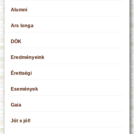
Alumni
Ars longa
DÖK
Eredményeink
Érettségi
Események
Gaia
Jót s jól!