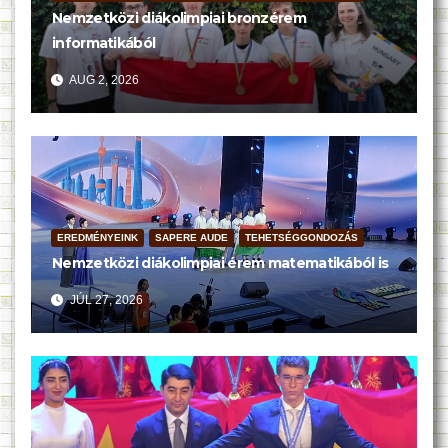
Nemzetközi diákolimpiai bronzérem
informatikából
AUG 2, 2026
EREDMÉNYEINK
SAPERE AUDE
TEHETSÉGGONDOZÁS
Nemzetközi diákolimpiai érem matematikából is
JÚL 27, 2026