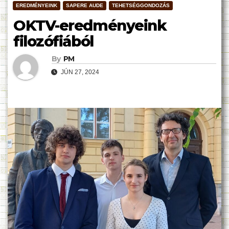
EREDMÉNYEINK
SAPERE AUDE
TEHETSÉGGONDOZÁS
OKTV-eredményeink
filozófiából
By
PM
JÚN 27, 2024