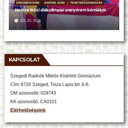
EREDMÉNYEINK
SAPERE AUDE
TEHETSÉGGONDOZÁS
Nemzetközi diákolimpiai aranyérem kémiából
JÚL 22, 2026
KAPCSOLAT
Szegedi Radnóti Miklós Kísérleti Gimnázium
Cím: 6720 Szeged, Tisza Lajos krt. 6-8.
OM azonosító: 029743
KK-azonosító: CA0101
Elérhetőségeink