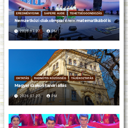
EREDMÉNYEINK
SAPERE AUDE
TEHETSÉGGONDOZÁS
Nemzetközi diákolimpiai érem matematikából is
2026.07.27.
PM
OKTATÁS
RADNÓTIS KÖZÖSSÉG
TÁJÉKOZTATÁS
Magyar szakos tanári állás
2026.07.27.
PM