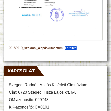
20180910_szakmai_alapdokumentum
Letöltés
KAPCSOLAT
Szegedi Radnóti Miklós Kísérleti Gimnázium
Cím: 6720 Szeged, Tisza Lajos krt. 6-8.
OM azonosító: 029743
KK-azonosító: CA0101