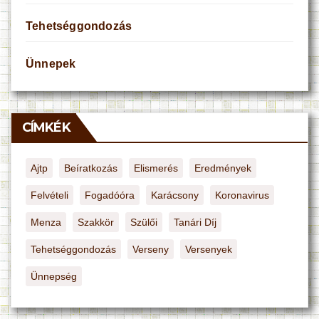
Tehetséggondozás
Ünnepek
CÍMKÉK
Ajtp
Beíratkozás
Elismerés
Eredmények
Felvételi
Fogadóóra
Karácsony
Koronavirus
Menza
Szakkör
Szülői
Tanári Díj
Tehetséggondozás
Verseny
Versenyek
Ünnepség