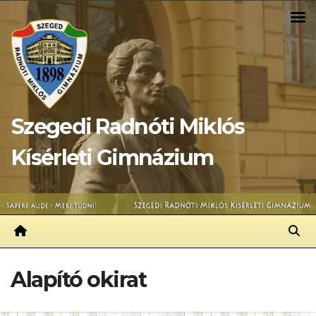
Skip
to
content
Szegedi Radnóti Miklós
Kísérleti Gimnázium
Alapító okirat