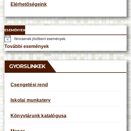
Elérhetőségeink
ESEMÉNYEK
Nincsenek jövőbeni események.
N
o
További események
t
i
c
e
GYORSLINKEK
Csengetési rend
Iskolai munkaterv
Könyvtárunk katalógusa