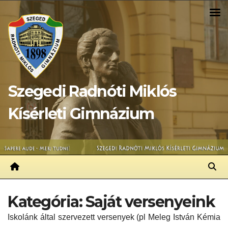
Skip
to
content
Szegedi Radnóti Miklós
Kísérleti Gimnázium
Kategória:
Saját versenyeink
Iskolánk által szervezett versenyek (pl Meleg István Kémia