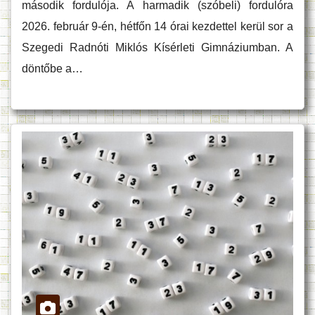
második fordulója. A harmadik (szóbeli) fordulóra
2026. február 9-én, hétfőn 14 órai kezdettel kerül sor a
Szegedi Radnóti Miklós Kísérleti Gimnáziumban. A
döntőbe a…