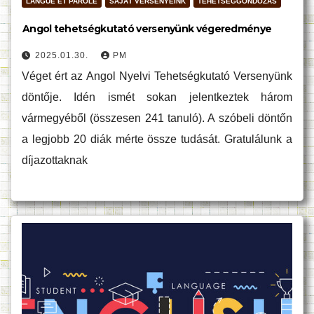
LANGUE ET PAROLE
SAJÁT VERSENYEINK
TEHETSÉGGONDOZÁS
Angol tehetségkutató versenyünk végeredménye
2025.01.30.
PM
Véget ért az Angol Nyelvi Tehetségkutató Versenyünk
döntője. Idén ismét sokan jelentkeztek három
vármegyéből (összesen 241 tanuló). A szóbeli döntőn
a legjobb 20 diák mérte össze tudását. Gratulálunk a
díjazottaknak