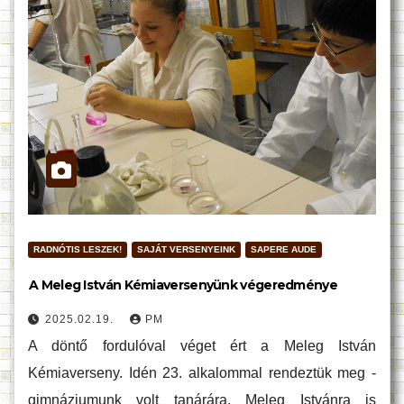
RADNÓTIS LESZEK!
SAJÁT VERSENYEINK
SAPERE AUDE
A Meleg István Kémiaversenyünk végeredménye
2025.02.19.
PM
A döntő fordulóval véget ért a Meleg István
Kémiaverseny. Idén 23. alkalommal rendeztük meg -
gimnáziumunk volt tanárára, Meleg Istvánra is