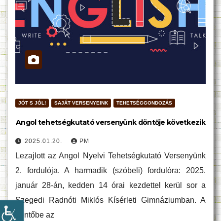
JÓT S JÓL!
SAJÁT VERSENYEINK
TEHETSÉGGONDOZÁS
Angol tehetségkutató versenyünk döntője következik
2025.01.20.
PM
Lezajlott az Angol Nyelvi Tehetségkutató Versenyünk
2. fordulója. A harmadik (szóbeli) fordulóra: 2025.
január 28-án, kedden 14 órai kezdettel kerül sor a
Szegedi Radnóti Miklós Kísérleti Gimnáziumban. A
döntőbe az