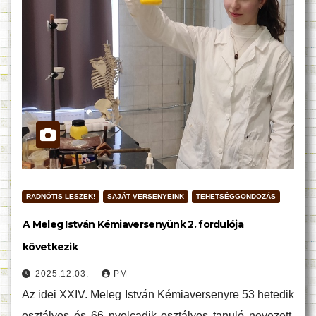
RADNÓTIS LESZEK!
SAJÁT VERSENYEINK
TEHETSÉGGONDOZÁS
A Meleg István Kémiaversenyünk 2. fordulója
következik
2025.12.03.
PM
Az idei XXIV. Meleg István Kémiaversenyre 53 hetedik
osztályos és 66 nyolcadik osztályos tanuló nevezett.