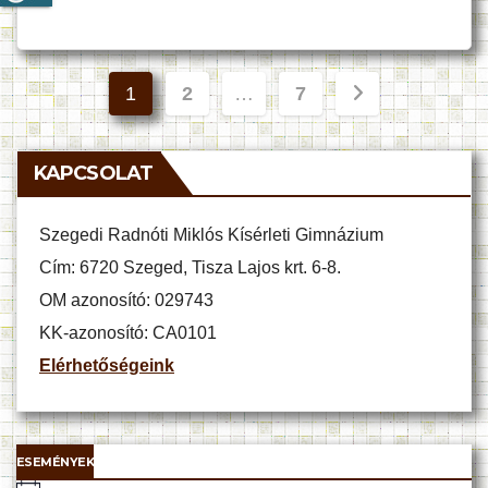
Bejegyzések
1
2
…
7
lapozása
KAPCSOLAT
Szegedi Radnóti Miklós Kísérleti Gimnázium
Cím: 6720 Szeged, Tisza Lajos krt. 6-8.
OM azonosító: 029743
KK-azonosító: CA0101
Elérhetőségeink
ESEMÉNYEK