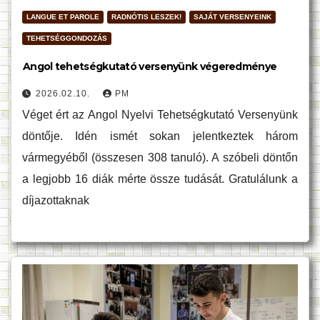
LANGUE ET PAROLE
RADNÓTIS LESZEK!
SAJÁT VERSENYEINK
TEHETSÉGGONDOZÁS
Angol tehetségkutató versenyünk végeredménye
2026.02.10.
PM
Véget ért az Angol Nyelvi Tehetségkutató Versenyünk
döntője. Idén ismét sokan jelentkeztek három
vármegyéből (összesen 308 tanuló). A szóbeli döntőn
a legjobb 16 diák mérte össze tudását. Gratulálunk a
díjazottaknak