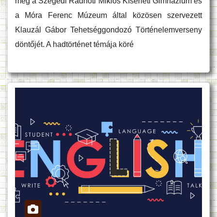
meg a Szegedi Radnóti Miklós Kísérleti Gimnázium és
a Móra Ferenc Múzeum által közösen szervezett
Klauzál Gábor Tehetséggondozó Történelemverseny
döntőjét. A hadtörténet témája köré