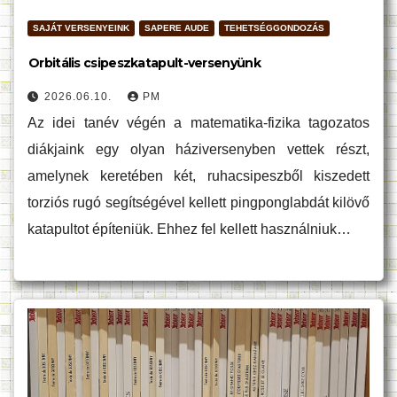
SAJÁT VERSENYEINK
SAPERE AUDE
TEHETSÉGGONDOZÁS
Orbitális csipeszkatapult-versenyünk
2026.06.10.
PM
Az idei tanév végén a matematika-fizika tagozatos
diákjaink egy olyan háziversenyben vettek részt,
amelynek keretében két, ruhacsipeszből kiszedett
torziós rugó segítségével kellett pingponglabdát kilövő
katapultot építeniük. Ehhez fel kellett használniuk…