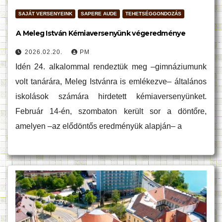
SAJÁT VERSENYEINK
SAPERE AUDE
TEHETSÉGGONDOZÁS
A Meleg István Kémiaversenyünk végeredménye
2026.02.20.
PM
Idén 24. alkalommal rendeztük meg –gimnáziumunk
volt tanárára, Meleg Istvánra is emlékezve– általános
iskolások számára hirdetett kémiaversenyünket.
Február 14-én, szombaton került sor a döntőre,
amelyen –az elődöntős eredményük alapján– a