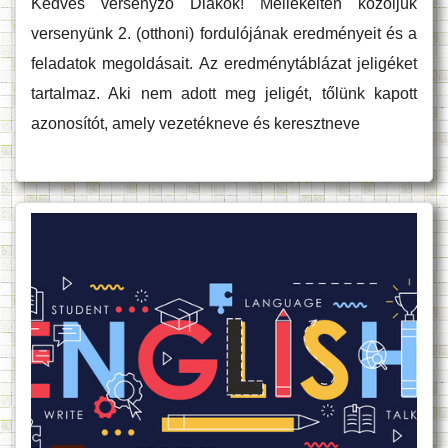
Kedves versenyző Diákok! Mellékelten közöljük
versenyünk 2. (otthoni) fordulójának eredményeit és a
feladatok megoldásait. Az eredménytáblázat jeligéket
tartalmaz. Aki nem adott meg jeligét, tőlünk kapott
azonosítót, amely vezetékneve és keresztneve