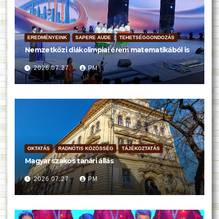
EREDMÉNYEINK
SAPERE AUDE
TEHETSÉGGONDOZÁS
Nemzetközi diákolimpiai érem matematikából is
2026.07.27.
PM
OKTATÁS
RADNÓTIS KÖZÖSSÉG
TÁJÉKOZTATÁS
Magyar szakos tanári állás
2026.07.27.
PM