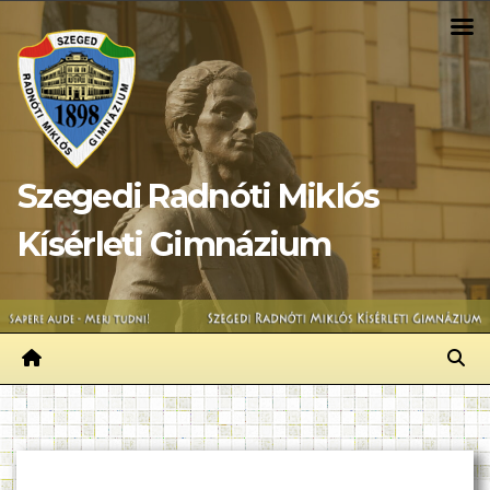
Skip
to
content
Szegedi Radnóti Miklós
Kísérleti Gimnázium