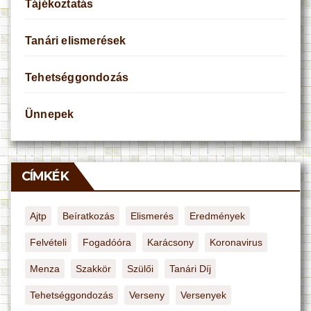
Tájékoztatás
Tanári elismerések
Tehetséggondozás
Ünnepek
CÍMKÉK
Ajtp
Beíratkozás
Elismerés
Eredmények
Felvételi
Fogadóóra
Karácsony
Koronavirus
Menza
Szakkör
Szülői
Tanári Díj
Tehetséggondozás
Verseny
Versenyek