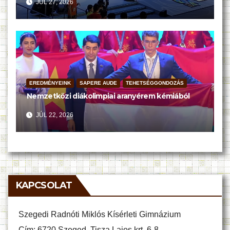
JÚL 27, 2026
EREDMÉNYEINK
SAPERE AUDE
TEHETSÉGGONDOZÁS
Nemzetközi diákolimpiai aranyérem kémiából
JÚL 22, 2026
KAPCSOLAT
Szegedi Radnóti Miklós Kísérleti Gimnázium
Cím: 6720 Szeged, Tisza Lajos krt. 6-8.