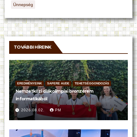
Ünnepség
TOVÁBBI HÍREINK
EREDMÉNYEINK
SAPERE AUDE
TEHETSÉGGONDOZÁS
Nemzetközi diákolimpiai bronzérem
informatikából
2026.08.02.
PM