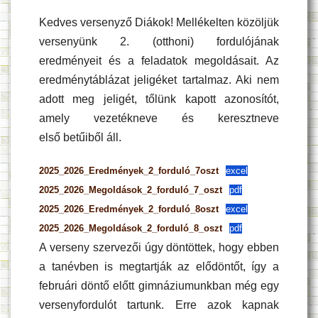
Kedves versenyző Diákok! Mellékelten közöljük
versenyünk 2. (otthoni) fordulójának
eredményeit és a feladatok megoldásait. Az
eredménytáblázat jeligéket tartalmaz. Aki nem
adott meg jeligét, tőlünk kapott azonosítót,
amely vezetékneve és keresztneve
első betűiből áll.
2025_2026_Eredmények_2_forduló_7oszt
excel
2025_2026_Megoldások_2_forduló_7_oszt
pdf
2025_2026_Eredmények_2_forduló_8oszt
excel
2025_2026_Megoldások_2_forduló_8_oszt
pdf
A verseny szervezői úgy döntöttek, hogy ebben
a tanévben is megtartják az elődöntőt, így a
februári döntő előtt gimnáziumunkban még egy
versenyfordulót tartunk. Erre azok kapnak