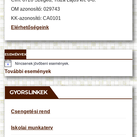
OM azonosító: 029743
KK-azonosító: CA0101
Elérhetőségeink
ESEMÉNYEK
Nincsenek jövőbeni események.
N
o
További események
t
i
c
e
GYORSLINKEK
Csengetési rend
Iskolai munkaterv