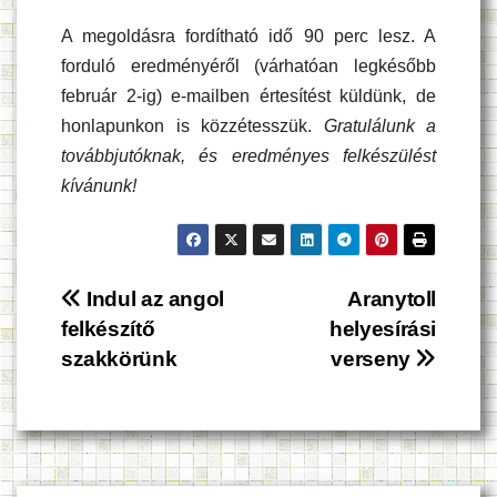
A megoldásra fordítható idő 90 perc lesz. A
forduló eredményéről (várhatóan legkésőbb
február 2-ig) e-mailben értesítést küldünk, de
honlapunkon is közzétesszük.
Gratulálunk a
továbbjutóknak, és eredményes felkészülést
kívánunk!
Bejegyzés
Indul az angol
Aranytoll
felkészítő
helyesírási
navigáció
szakkörünk
verseny