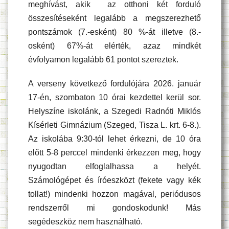
meghívást, akik az otthoni két forduló
összesítéseként legalább a megszerezhető
pontszámok (7.-esként) 80 %-át illetve (8.-
osként) 67%-át elérték, azaz mindkét
évfolyamon legalább 61 pontot szereztek.
A verseny következő fordulójára 2026. január
17-én, szombaton 10 órai kezdettel kerül sor.
Helyszíne iskolánk, a Szegedi Radnóti Miklós
Kísérleti Gimnázium (Szeged, Tisza L. krt. 6-8.).
Az iskolába 9:30-tól lehet érkezni, de 10 óra
előtt 5-8 perccel mindenki érkezzen meg, hogy
nyugodtan elfoglalhassa a helyét.
Számológépet és íróeszközt (fekete vagy kék
tollat!) mindenki hozzon magával, periódusos
rendszerről mi gondoskodunk! Más
segédeszköz nem használható.