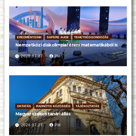
EREDMÉNYEINK
SAPERE AUDE
TEHETSÉGGONDOZÁS
Nemzetközi diákolimpiai érem matematikából is
2026.07.27.
PM
OKTATÁS
RADNÓTIS KÖZÖSSÉG
TÁJÉKOZTATÁS
Magyar szakos tanári állás
2026.07.27.
PM