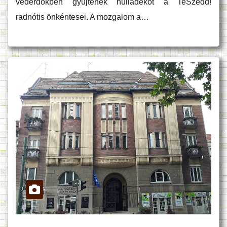
véderdőkben gyűjtenek hulladékot a TeSzedd!
radnótis önkéntesei. A mozgalom a…