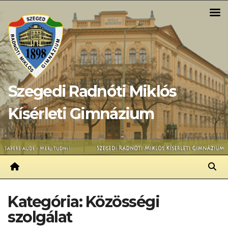
Skip
to
content
Szegedi Radnóti Miklós
Kísérleti Gimnázium
Kategória:
Közösségi
szolgálat