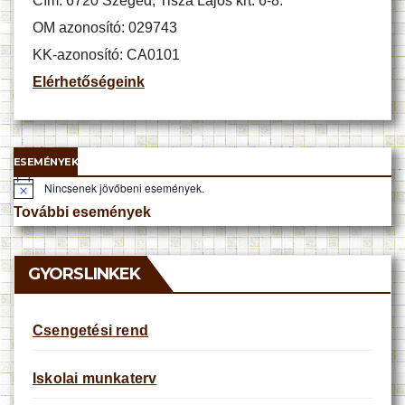
Cím: 6720 Szeged, Tisza Lajos krt. 6-8.
OM azonosító: 029743
KK-azonosító: CA0101
Elérhetőségeink
ESEMÉNYEK
Nincsenek jövőbeni események.
N
o
További események
t
i
c
e
GYORSLINKEK
Csengetési rend
Iskolai munkaterv