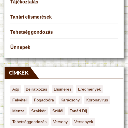
Tájékoztatás
Tanári elismerések
Tehetséggondozás
Ünnepek
CÍMKÉK
Ajtp
Beíratkozás
Elismerés
Eredmények
Felvételi
Fogadóóra
Karácsony
Koronavirus
Menza
Szakkör
Szülői
Tanári Díj
Tehetséggondozás
Verseny
Versenyek