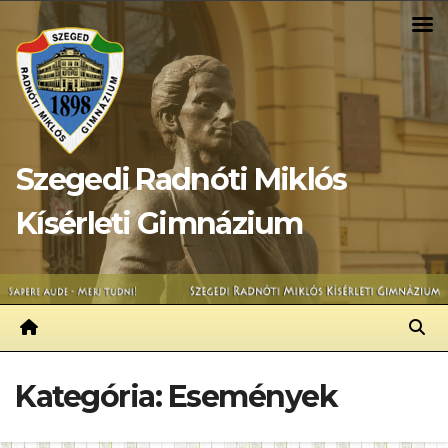
Skip
to
content
Szegedi Radnóti Miklós
Kísérleti Gimnázium
Kategória:
Események