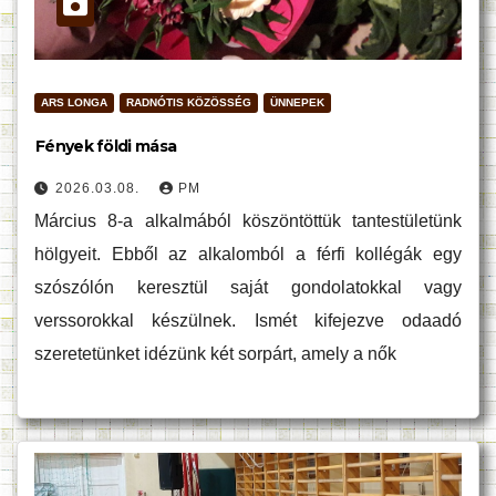
ARS LONGA
RADNÓTIS KÖZÖSSÉG
ÜNNEPEK
Fények földi mása
2026.03.08.
PM
Március 8-a alkalmából köszöntöttük tantestületünk
hölgyeit. Ebből az alkalomból a férfi kollégák egy
szószólón keresztül saját gondolatokkal vagy
verssorokkal készülnek. Ismét kifejezve odaadó
szeretetünket idézünk két sorpárt, amely a nők