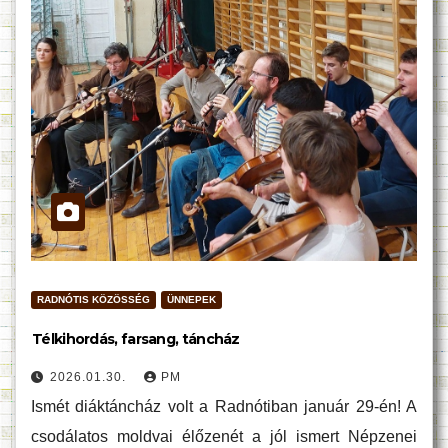
RADNÓTIS KÖZÖSSÉG
ÜNNEPEK
Télkihordás, farsang, táncház
2026.01.30.
PM
Ismét diáktáncház volt a Radnótiban január 29-én! A
csodálatos moldvai élőzenét a jól ismert Népzenei