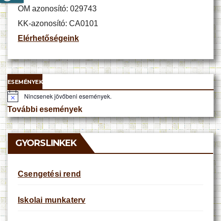
OM azonosító: 029743
KK-azonosító: CA0101
Elérhetőségeink
ESEMÉNYEK
Nincsenek jövőbeni események.
N
o
További események
t
i
c
e
GYORSLINKEK
Csengetési rend
Iskolai munkaterv