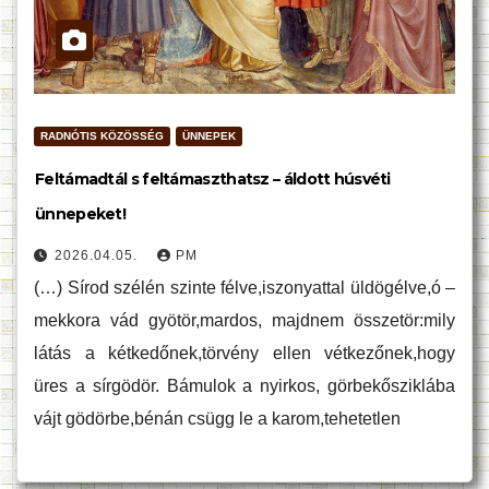
RADNÓTIS KÖZÖSSÉG
ÜNNEPEK
Feltámadtál s feltámaszthatsz – áldott húsvéti
ünnepeket!
2026.04.05.
PM
(…) Sírod szélén szinte félve,iszonyattal üldögélve,ó –
mekkora vád gyötör,mardos, majdnem összetör:mily
látás a kétkedőnek,törvény ellen vétkezőnek,hogy
üres a sírgödör. Bámulok a nyirkos, görbekősziklába
vájt gödörbe,bénán csügg le a karom,tehetetlen