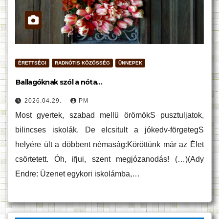
ÉRETTSÉGI
RADNÓTIS KÖZÖSSÉG
ÜNNEPEK
Ballagóknak szól a nóta…
2026.04.29.
PM
Most gyertek, szabad mellü örömökS pusztuljatok,
bilincses iskolák. De elcsitult a jókedv-förgetegS
helyére ült a döbbent némaság:Köröttünk már az Élet
csörtetett. Óh, ifjui, szent megjózanodás! (…)(Ady
Endre: Üzenet egykori iskolámba,…