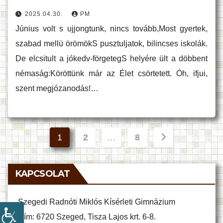
2025.04.30.
PM
Június volt s ujjongtunk, nincs tovább,Most gyertek,
szabad mellü örömökS pusztuljatok, bilincses iskolák.
De elcsitult a jókedv-förgetegS helyére ült a döbbent
némaság:Köröttünk már az Élet csörtetett. Óh, ifjui,
szent megjózanodás!…
Bejegyzések
1
2
…
8
lapozása
KAPCSOLAT
Szegedi Radnóti Miklós Kísérleti Gimnázium
Cím: 6720 Szeged, Tisza Lajos krt. 6-8.