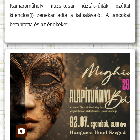
Kamaraműhely muzsikusai húzták-fújták, ezúttal
kilencfős(!) zenekar adta a talpalávalót! A táncokat
betanította és az énekeket