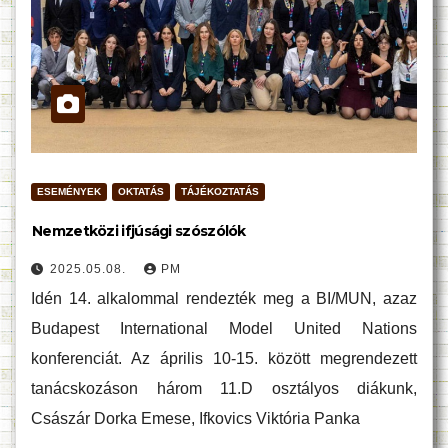
ESEMÉNYEK
OKTATÁS
TÁJÉKOZTATÁS
Nemzetközi ifjúsági szószólók
2025.05.08.
PM
Idén 14. alkalommal rendezték meg a BI/MUN, azaz
Budapest International Model United Nations
konferenciát. Az április 10-15. között megrendezett
tanácskozáson három 11.D osztályos diákunk,
Császár Dorka Emese, Ifkovics Viktória Panka