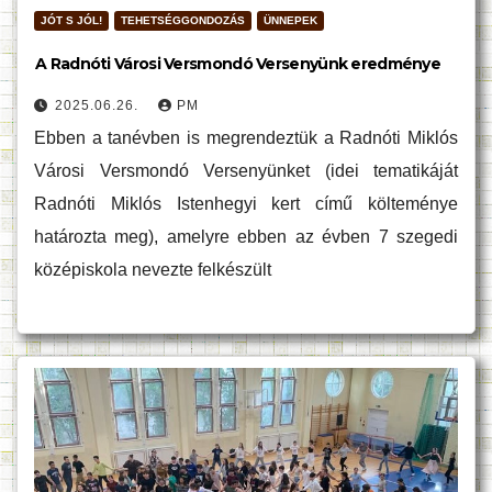
JÓT S JÓL!
TEHETSÉGGONDOZÁS
ÜNNEPEK
A Radnóti Városi Versmondó Versenyünk eredménye
2025.06.26.
PM
Ebben a tanévben is megrendeztük a Radnóti Miklós
Városi Versmondó Versenyünket (idei tematikáját
Radnóti Miklós Istenhegyi kert című költeménye
határozta meg), amelyre ebben az évben 7 szegedi
középiskola nevezte felkészült