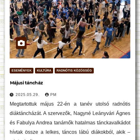
ESEMÉNYEK
KULTÚRA
RADNÓTIS KÖZÖSSÉG
Májusi táncház
2025.05.29.
PM
Megtartottuk május 22-én a tanév utolsó radnótis
diáktáncházát. A szervezők, Nagyné Leányvári Ágnes
és Fabulya Andrea tanárnők hatalmas tánckavalkádot
hívtak össze a lelkes, táncos lábú diákokból, akik –