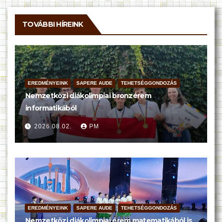
TOVÁBBI HÍREINK
EREDMÉNYEINK
SAPERE AUDE
TEHETSÉGGONDOZÁS
Nemzetközi diákolimpiai bronzérem
informatikából
2026.08.02.
PM
EREDMÉNYEINK
SAPERE AUDE
TEHETSÉGGONDOZÁS
Nemzetközi diákolimpiai érem matematikából is