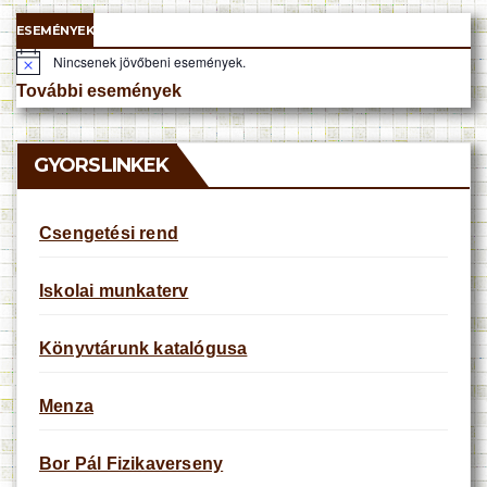
ESEMÉNYEK
Nincsenek jövőbeni események.
N
o
További események
t
i
c
e
GYORSLINKEK
Csengetési rend
Iskolai munkaterv
Könyvtárunk katalógusa
Menza
Bor Pál Fizikaverseny