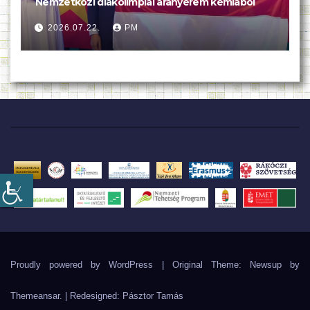
Nemzetközi diákolimpiai aranyérem kémiából
2026.07.22.
PM
Proudly powered by WordPress
|
Original Theme: Newsup by
Themeansar
. | Redesigned:
Pásztor Tamás