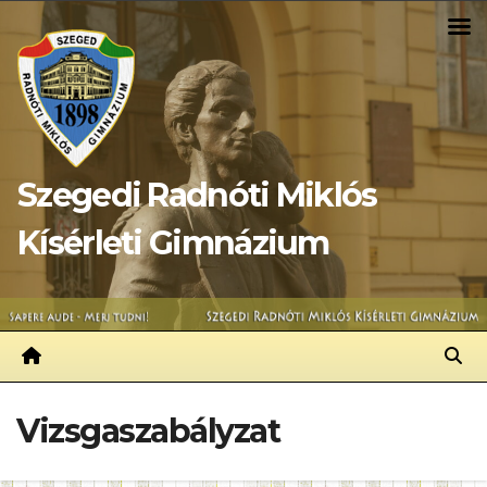
Skip
to
content
Szegedi Radnóti Miklós
Kísérleti Gimnázium
Vizsgaszabályzat