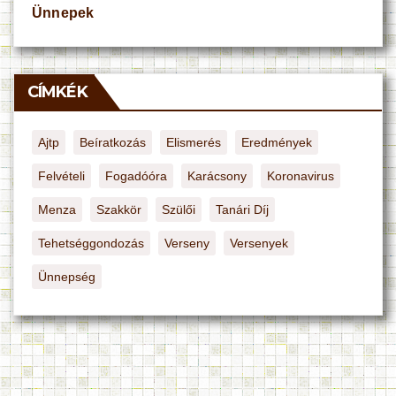
Ünnepek
CÍMKÉK
Ajtp
Beíratkozás
Elismerés
Eredmények
Felvételi
Fogadóóra
Karácsony
Koronavirus
Menza
Szakkör
Szülői
Tanári Díj
Tehetséggondozás
Verseny
Versenyek
Ünnepség