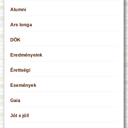
Alumni
Ars longa
DÖK
Eredményeink
Érettségi
Események
Gaia
Jót s jól!