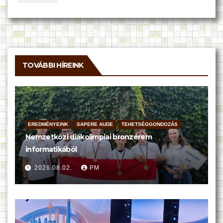
TOVÁBBI HÍREINK
EREDMÉNYEINK
SAPERE AUDE
TEHETSÉGGONDOZÁS
Nemzetközi diákolimpiai bronzérem
informatikából
2026.08.02.
PM