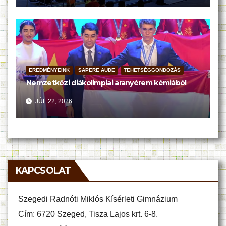
EREDMÉNYEINK
SAPERE AUDE
TEHETSÉGGONDOZÁS
Nemzetközi diákolimpiai aranyérem kémiából
JÚL 22, 2026
KAPCSOLAT
Szegedi Radnóti Miklós Kísérleti Gimnázium
Cím: 6720 Szeged, Tisza Lajos krt. 6-8.