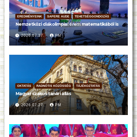
EREDMÉNYEINK
SAPERE AUDE
TEHETSÉGGONDOZÁS
Nemzetközi diákolimpiai érem matematikából is
2026.07.27.
PM
OKTATÁS
RADNÓTIS KÖZÖSSÉG
TÁJÉKOZTATÁS
Magyar szakos tanári állás
2026.07.27.
PM