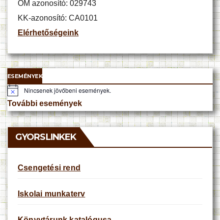
OM azonosító: 029743
KK-azonosító: CA0101
Elérhetőségeink
ESEMÉNYEK
Nincsenek jövőbeni események.
N
o
További események
t
i
c
e
GYORSLINKEK
Csengetési rend
Iskolai munkaterv
Könyvtárunk katalógusa