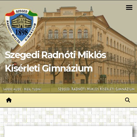
Skip
to
content
Szegedi Radnóti Miklós
Kísérleti Gimnázium