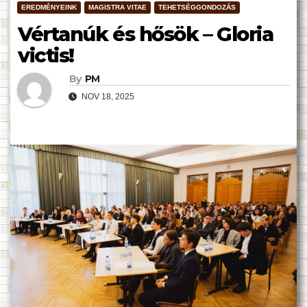
EREDMÉNYEINK
MAGISTRA VITAE
TEHETSÉGGONDOZÁS
Vértanúk és hősök – Gloria
victis!
By
PM
NOV 18, 2025