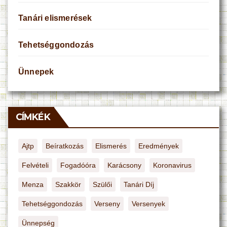
Tanári elismerések
Tehetséggondozás
Ünnepek
CÍMKÉK
Ajtp
Beíratkozás
Elismerés
Eredmények
Felvételi
Fogadóóra
Karácsony
Koronavirus
Menza
Szakkör
Szülői
Tanári Díj
Tehetséggondozás
Verseny
Versenyek
Ünnepség