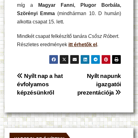
míg a
Magyar Fanni, Plugor Borbála,
Szörényi Emma
(mindhárman 10. D humán)
alkotta csapat 15. lett.
Mindkét csapat felkészítő tanára
Csősz Róbert
.
Részletes eredmények
itt érhetők el
.
Bejegyzés
Nyílt nap a hat
Nyílt napunk
évfolyamos
igazgatói
navigáció
képzésünkről
prezentációja