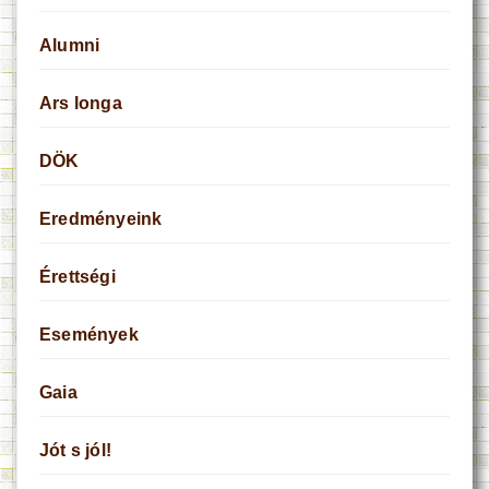
Alumni
Ars longa
DÖK
Eredményeink
Érettségi
Események
Gaia
Jót s jól!