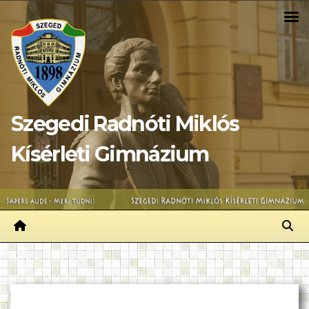
Skip
to
content
Szegedi Radnóti Miklós
Kísérleti Gimnázium