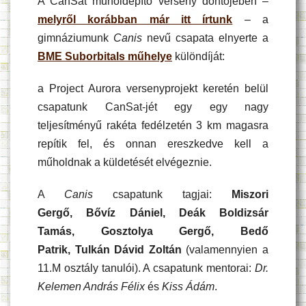
A CanSat műholdépítő verseny döntőjében –
melyről korábban már itt írtunk
– a
gimnáziumunk
Canis
nevű csapata elnyerte a
BME Suborbitals műhelye
különdíját:
a Project Aurora versenyprojekt keretén belül
csapatunk CanSat-jét egy egy nagy
teljesítményű rakéta fedélzetén 3 km magasra
repítik fel, és onnan ereszkedve kell a
műholdnak a küldetését elvégeznie.
A
Canis
csapatunk tagjai:
Miszori
Gergő, Bővíz Dániel, Deák Boldizsár
Tamás, Gosztolya Gergő, Bedő
Patrik, Tulkán Dávid Zoltán
(valamennyien a
11.M osztály tanulói). A csapatunk mentorai:
Dr.
Kelemen András Félix
és
Kiss Ádám
.