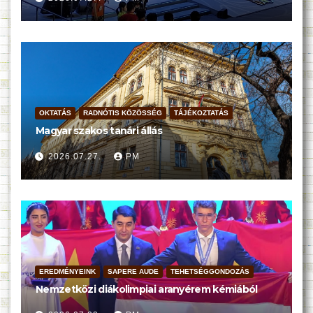
OKTATÁS
RADNÓTIS KÖZÖSSÉG
TÁJÉKOZTATÁS
Magyar szakos tanári állás
2026.07.27.
PM
EREDMÉNYEINK
SAPERE AUDE
TEHETSÉGGONDOZÁS
Nemzetközi diákolimpiai aranyérem kémiából