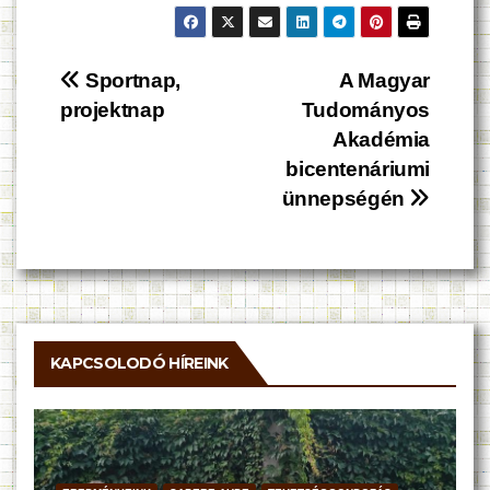
Bejegyzés
Sportnap,
A Magyar
projektnap
Tudományos
navigáció
Akadémia
bicentenáriumi
ünnepségén
KAPCSOLODÓ HÍREINK