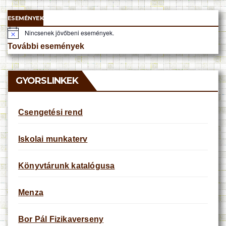
ESEMÉNYEK
Nincsenek jövőbeni események.
N
o
További események
t
i
c
e
GYORSLINKEK
Csengetési rend
Iskolai munkaterv
Könyvtárunk katalógusa
Menza
Bor Pál Fizikaverseny