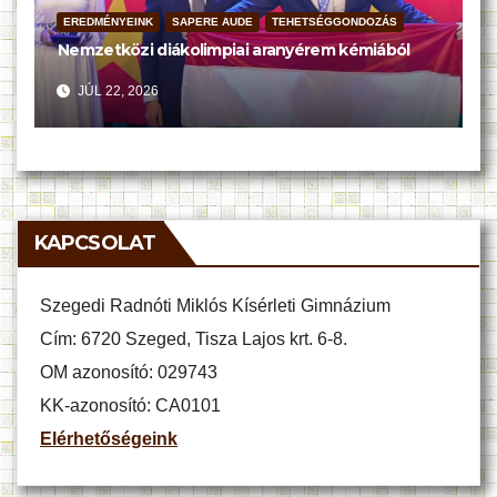
EREDMÉNYEINK
SAPERE AUDE
TEHETSÉGGONDOZÁS
Nemzetközi diákolimpiai aranyérem kémiából
JÚL 22, 2026
KAPCSOLAT
Szegedi Radnóti Miklós Kísérleti Gimnázium
Cím: 6720 Szeged, Tisza Lajos krt. 6-8.
OM azonosító: 029743
KK-azonosító: CA0101
Elérhetőségeink