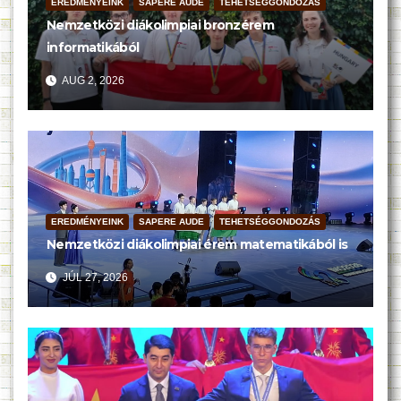
EREDMÉNYEINK
SAPERE AUDE
TEHETSÉGGONDOZÁS
Nemzetközi diákolimpiai bronzérem
informatikából
AUG 2, 2026
EREDMÉNYEINK
SAPERE AUDE
TEHETSÉGGONDOZÁS
Nemzetközi diákolimpiai érem matematikából is
JÚL 27, 2026