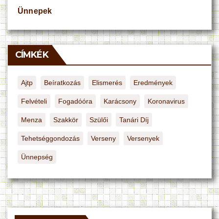
Ünnepek
CÍMKÉK
Ajtp
Beíratkozás
Elismerés
Eredmények
Felvételi
Fogadóóra
Karácsony
Koronavirus
Menza
Szakkör
Szülői
Tanári Díj
Tehetséggondozás
Verseny
Versenyek
Ünnepség