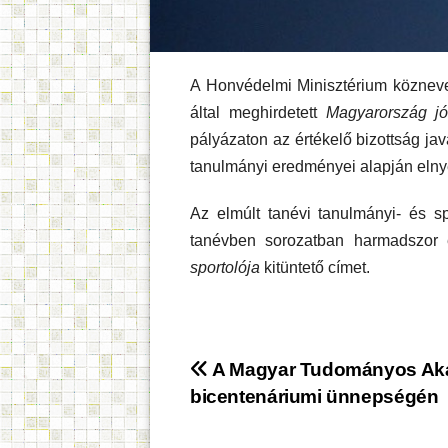
A Honvédelmi Minisztérium köznevelé
által meghirdetett
Magyarország jó
pályázaton az értékelő bizottság ja
tanulmányi eredményei alapján elny
Az elmúlt tanévi tanulmányi- és 
tanévben sorozatban harmadszor 
sportolója
kitüntető címet.
Bejegyzés
A Magyar Tudományos Ak
bicentenáriumi ünnepségén
navigáció