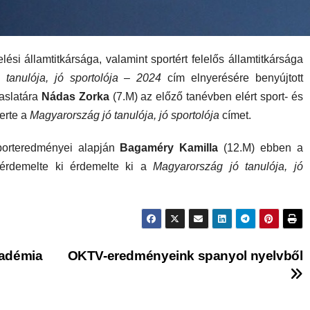
si államtitkársága, valamint sportért felelős államtitkársága
 tanulója, jó sportolója – 2024
cím elnyerésére benyújtott
vaslatára
Nádas Zorka
(7.M) az előző tanévben elért sport- és
erte a
Magyarország jó tanulója, jó sportolója
címet.
sporteredményei alapján
Bagaméry Kamilla
(12.M) ebben a
érdemelte ki érdemelte ki a
Magyarország jó tanulója, jó
adémia
OKTV-eredményeink spanyol nyelvből