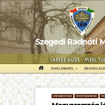
Skip
to
content
Szegedi Radnóti M
ISKOLÁNKRÓL
BEISKOLÁZ
EREDMÉNYEINK
SPORTSIKEREINK
TE