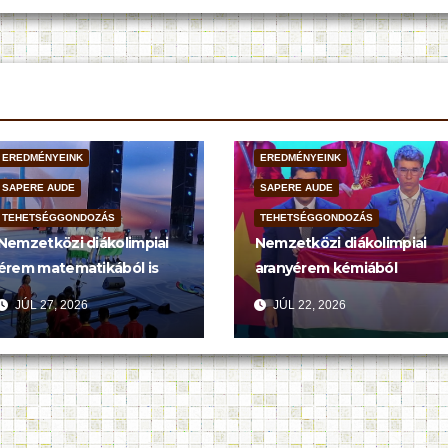
EREDMÉNYEINK
EREDMÉNYEINK
SAPERE AUDE
SAPERE AUDE
TEHETSÉGGONDOZÁS
TEHETSÉGGONDOZÁS
Nemzetközi diákolimpiai
Nemzetközi diákolimpiai
érem matematikából is
aranyérem kémiából
JÚL 27, 2026
JÚL 22, 2026