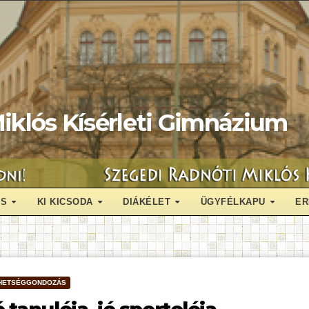
iklós Kísérleti Gimnázium
ÁS
KI KICSODA
DIÁKÉLET
ÜGYFÉLKAPU
ER
HETSÉGGONDOZÁS