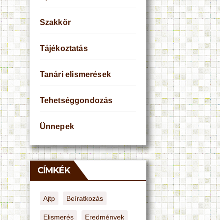
Szakkör
Tájékoztatás
Tanári elismerések
Tehetséggondozás
Ünnepek
CÍMKÉK
Ajtp
Beíratkozás
Elismerés
Eredmények