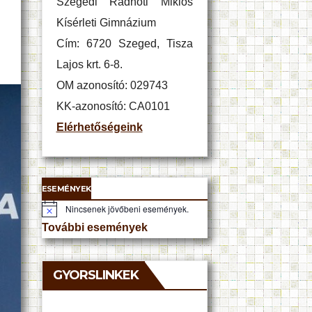
Szegedi Radnóti Miklós
Kísérleti Gimnázium
Cím: 6720 Szeged, Tisza
Lajos krt. 6-8.
OM azonosító: 029743
KK-azonosító: CA0101
Elérhetőségeink
ESEMÉNYEK
Nincsenek jövőbeni események.
N
o
További események
t
i
c
e
GYORSLINKEK