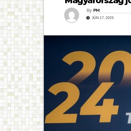
Magyarország jó 
By
PM
JÚN 17, 2025