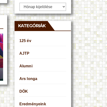
Archívum
KATEGÓRIÁK
125 év
AJTP
Alumni
Ars longa
DÖK
Eredményeink