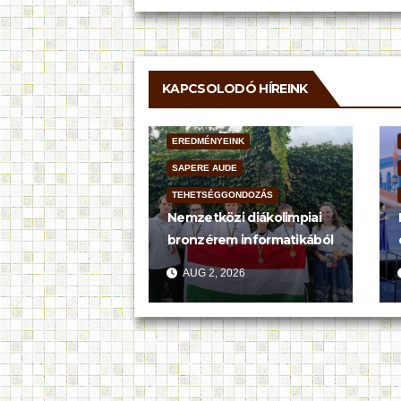
KAPCSOLODÓ HÍREINK
EREDMÉNYEINK
SAPERE AUDE
TEHETSÉGGONDOZÁS
Nemzetközi diákolimpiai
bronzérem informatikából
AUG 2, 2026