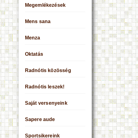
Megemlékezések
Mens sana
Menza
Oktatás
Radnótis közösség
Radnótis leszek!
Saját versenyeink
Sapere aude
Sportsikereink