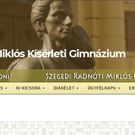
iklós Kísérleti Gimnázium
ÁS
KI KICSODA
DIÁKÉLET
ÜGYFÉLKAPU
ER