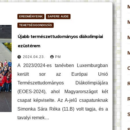
M
EREDMÉNYEINK
SAPERE AUDE
TEHETSÉGGONDOZÁS
Újabb természettudományos diákolimpiai
ezüstérem
2024.04.23.
PM
A 2023/2024-es tanévben Luxemburgban
O
került sor az Európai Unió
Természettudományos Diákolimpiájára
R
(EOES-2024), ahol Magyarországot két
R
csapat képviselte. Az A-jelű csapatunknak
Simonka Sára Réka (11.B) volt tagja, és a
S
tavalyi remek…
S