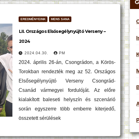
G
EREDMÉNYEINK
MENS SANA
C
LII. Országos Elsősegélynyújtó Verseny –
I
2024
2024.04.30.
PM
K
2024. április 26-án, Csongrádon, a Körös-
Torokban rendezték meg az 52. Országos
Elsősegélynyújtó Verseny Csongrád-
B
Csanád vármegyei fordulóját. Az előre
kialakított baleseti helyszín és szcenárió
A
során egyszerre több emberre kiterjedő,
összetett sérülések
P