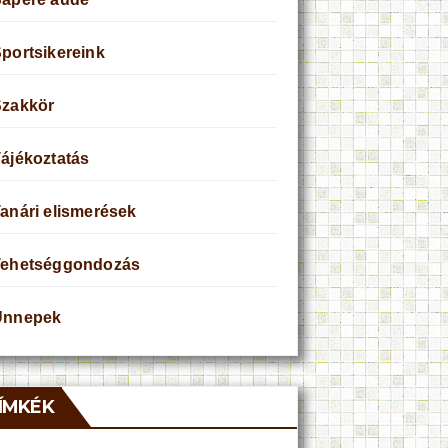
portsikereink
Szakkör
ájékoztatás
anári elismerések
Tehetséggondozás
Ünnepek
ÍMKÉK