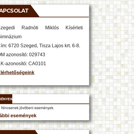
APCSOLAT
zegedi Radnóti Miklós Kísérleti
imnázium
ím: 6720 Szeged, Tisza Lajos krt. 6-8.
M azonosító: 029743
K-azonosító: CA0101
lérhetőségeink
MÉNYEK
Nincsenek jövőbeni események.
ábbi események