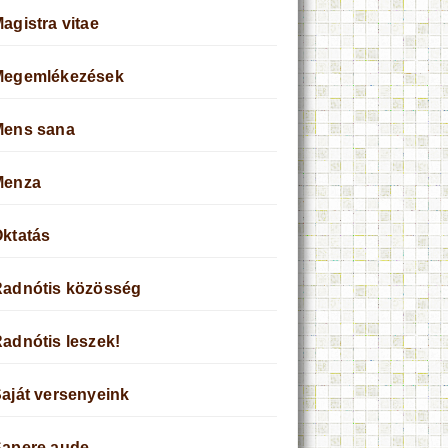
agistra vitae
Megemlékezések
Mens sana
Menza
ktatás
adnótis közösség
adnótis leszek!
aját versenyeink
apere aude