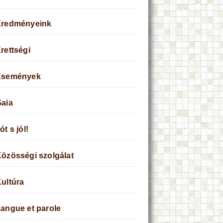
Eredményeink
rettségi
Események
aia
ót s jól!
özösségi szolgálat
ultúra
angue et parole