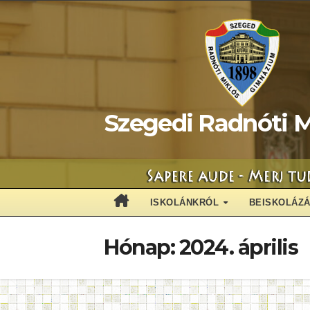
Skip
to
content
Szegedi Radnóti M
ISKOLÁNKRÓL
BEISKOLÁZ
Hónap:
2024. április