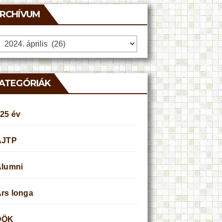
RCHÍVUM
rchívum
ATEGÓRIÁK
25 év
AJTP
Alumni
rs longa
DÖK