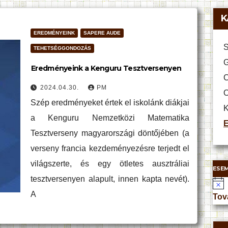
K
EREDMÉNYEINK
SAPERE AUDE
S
TEHETSÉGGONDOZÁS
G
Eredményeink a Kenguru Tesztversenyen
C
2024.04.30.
PM
O
Szép eredményeket értek el iskolánk diákjai
K
a Kenguru Nemzetközi Matematika
E
Tesztverseny magyarországi döntőjében (a
verseny francia kezdeményezésre terjedt el
világszerte, és egy ötletes ausztráliai
ESE
tesztversenyen alapult, innen kapta nevét).
N
A
o
Tov
t
i
c
e