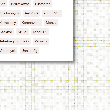
Ajtp
Beíratkozás
Elismerés
Eredmények
Felvételi
Fogadóóra
Karácsony
Koronavirus
Menza
Szakkör
Szülői
Tanári Díj
Tehetséggondozás
Verseny
Versenyek
Ünnepség