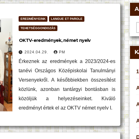
A
EREDMÉNYEINK
LANGUE ET PAROLE
A
TEHETSÉGGONDOZÁS
OKTV-eredmények, német nyelv
K
2024.04.29.
PM
Érkeznek az eredmények a 2023/2024-es
tanévi Országos Középiskolai Tanulmányi
1
Versenyekről. A későbbiekben összesítést
közlünk, azonban tantárgyi bontásban is
közöljük a helyezéseinket. Kiváló
eredményt értek el az OKTV német nyelv I.
A