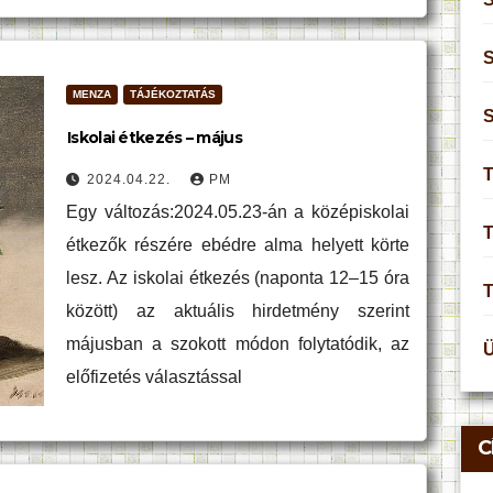
S
MENZA
TÁJÉKOZTATÁS
Iskolai étkezés – május
T
2024.04.22.
PM
Egy változás:2024.05.23-án a középiskolai
T
étkezők részére ebédre alma helyett körte
lesz. Az iskolai étkezés (naponta 12–15 óra
között) az aktuális hirdetmény szerint
májusban a szokott módon folytatódik, az
előfizetés választással
C