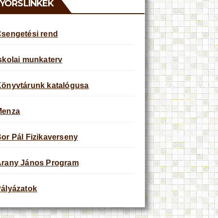
YORSLINKEK
sengetési rend
skolai munkaterv
önyvtárunk katalógusa
Menza
or Pál Fizikaverseny
rany János Program
ályázatok