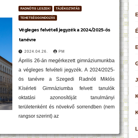
RADNÓTIS LESZEK!
TÁJÉKOZTATÁS
TEHETSÉGGONDOZÁS
Végleges felvételi jegyzék a 2024/2025-ös
É
tanévre
2024.04.26.
PM
Április 26-án megérkezett gimnáziumunkba
G
a végleges felvételi jegyzék. A 2024/2025-
ös tanévre a Szegedi Radnóti Miklós
J
Kísérleti Gimnáziumba felvett tanulók
K
oktatási azonosítóját tanulmányi
területenként és növekvő sorrendben (nem
K
rangsor szerint) az
L