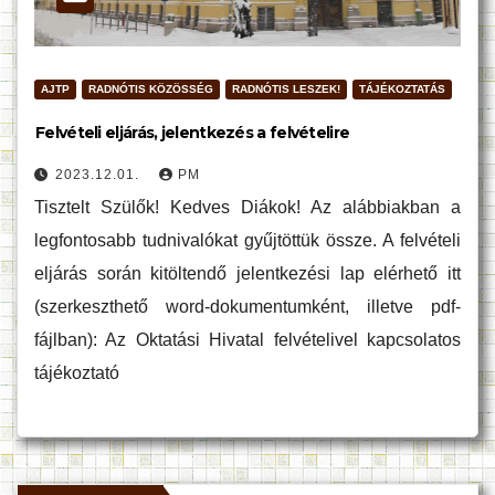
AJTP
RADNÓTIS KÖZÖSSÉG
RADNÓTIS LESZEK!
TÁJÉKOZTATÁS
Felvételi eljárás, jelentkezés a felvételire
2023.12.01.
PM
Tisztelt Szülők! Kedves Diákok! Az alábbiakban a
legfontosabb tudnivalókat gyűjtöttük össze. A felvételi
eljárás során kitöltendő jelentkezési lap elérhető itt
(szerkeszthető word-dokumentumként, illetve pdf-
fájlban): Az Oktatási Hivatal felvételivel kapcsolatos
tájékoztató