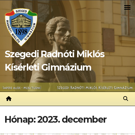
Skip
to
content
Szegedi Radnóti Miklós
Kísérleti Gimnázium
Hónap:
2023. december