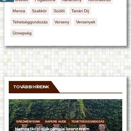
Menza
Szakkör
Szülői
Tanári Díj
Tehetséggondozás
Verseny
Versenyek
Ünnepség
TOVÁBBI HÍREINK
EREDMÉNYEINK
SAPERE AUDE
TEHETSÉGGONDOZÁS
Nemzetközi diákolimpiai bronzérem