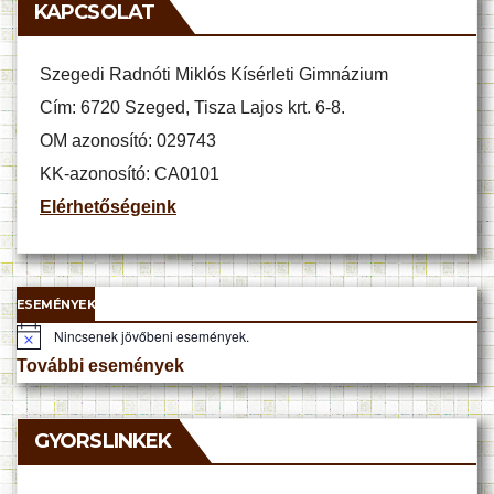
KAPCSOLAT
Szegedi Radnóti Miklós Kísérleti Gimnázium
Cím: 6720 Szeged, Tisza Lajos krt. 6-8.
OM azonosító: 029743
KK-azonosító: CA0101
Elérhetőségeink
ESEMÉNYEK
Nincsenek jövőbeni események.
N
o
További események
t
i
c
e
GYORSLINKEK