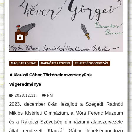
MAGISTRA VITAE
RADNÓTIS LESZEK!
TEHETSÉGGONDOZÁS
A Klauzál Gábor Történelemversenyünk
végeredménye
2023.12.11.
PM
2023. december 8-án lezajlott a Szegedi Radnóti
Miklós Kísérleti Gimnázium, a Móra Ferenc Múzeum
és a Rákóczi Szövetség gimnáziumi alapszervezete
által rendezett Klauzál Gábor tehetséggondozó