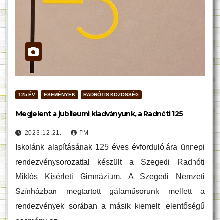
125 ÉV
ESEMÉNYEK
RADNÓTIS KÖZÖSSÉG
Megjelent a jubileumi kiadványunk, a Radnóti 125
2023.12.21.
PM
Iskolánk alapításának 125 éves évfordulójára ünnepi
rendezvénysorozattal készült a Szegedi Radnóti
Miklós Kísérleti Gimnázium. A Szegedi Nemzeti
Színházban megtartott gálaműsorunk mellett a
rendezvények sorában a másik kiemelt jelentőségű