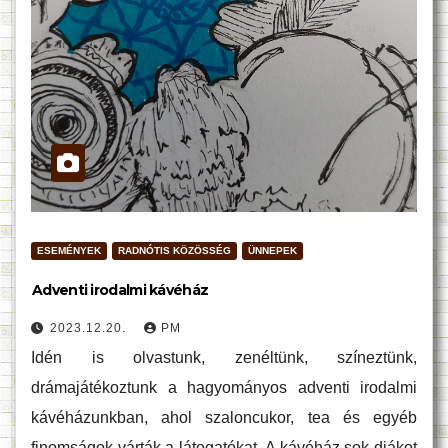
ESEMÉNYEK
RADNÓTIS KÖZÖSSÉG
ÜNNEPEK
Adventi irodalmi kávéház
2023.12.20.
PM
Idén is olvastunk, zenéltünk, színeztünk,
drámajátékoztunk a hagyományos adventi irodalmi
kávéházunkban, ahol szaloncukor, tea és egyéb
finomságok várták a látogatókat. A kávéház sok diákot