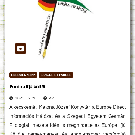
EREDMÉNYEINK
LANGUE ET PAROLE
Európa ifjú költői
2023.12.20.
PM
A kecskeméti Katona József Könyvtár, a Europe Direct
Információs Hálózat és a Szegedi Egyetem Germán
Filológiai Intézete idén is meghirdette az Európa Ifjú
Költője német-magyar és angol-magyar versfordító