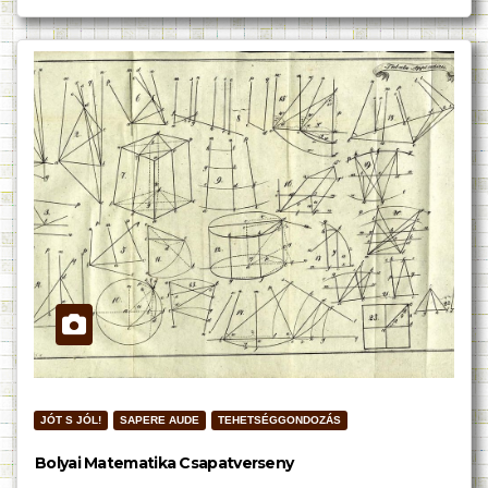
JÓT S JÓL!
SAPERE AUDE
TEHETSÉGGONDOZÁS
Bolyai Matematika Csapatverseny