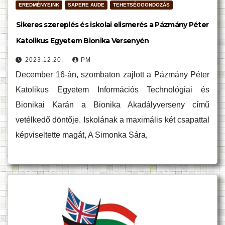
EREDMÉNYEINK
SAPERE AUDE
TEHETSÉGGONDOZÁS
Sikeres szereplés és iskolai elismerés a Pázmány Péter
Katolikus Egyetem Bionika Versenyén
2023.12.20.
PM
December 16-án, szombaton zajlott a Pázmány Péter
Katolikus Egyetem Információs Technológiai és
Bionikai Karán a Bionika Akadályverseny című
vetélkedő döntője. Iskolának a maximális két csapattal
képviseltette magát, A Simonka Sára,