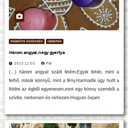
RADNÓTIS KÖZÖSSÉG
ÜNNEPEK
Három angyal, négy gyertya
2023.12.03.
PM
(…) három angyal szállt felém.Egyik fehér, mint a
felhő, másik könnyű, mint a fény.Harmadik úgy hullt a
földre az égből egyenesen,mint egy könny szemből a
szívbe, nedvesen és nehezen.Hogyan óvjam