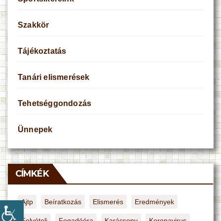
Szakkör
Tájékoztatás
Tanári elismerések
Tehetséggondozás
Ünnepek
CÍMKÉK
Ajtp
Beíratkozás
Elismerés
Eredmények
Felvételi
Fogadóóra
Karácsony
Koronavirus