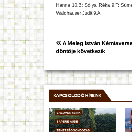
Hanna 10.B; Sólya Réka 9.T; Süme
Waldhauser Judit 9.A.
Bejegyzés
A Meleg István Kémiavers
döntője következik
navigáció
KAPCSOLODÓ HÍREINK
EREDMÉNYEINK
SAPERE AUDE
TEHETSÉGGONDOZÁS