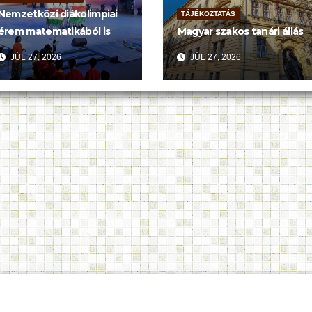
Nemzetközi diákolimpiai
TÁJÉKOZTATÁS
érem matematikából is
Magyar szakos tanári állás
JÚL 27, 2026
JÚL 27, 2026