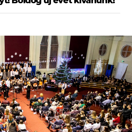
yt! Boldog új évet kívánunk!