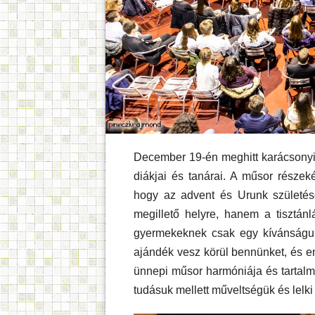
December 19-én meghitt karácsonyi
diákjai és tanárai. A műsor részek
hogy az advent és Urunk születés
megillető helyre, hanem a tisztán
gyermekeknek csak egy kívánságuk
ajándék vesz körül bennünket, és eng
ünnepi műsor harmóniája és tartalmi
tudásuk mellett műveltségük és lelk