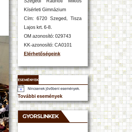
Szegedi Radnóti Miklós
Kísérleti Gimnázium
Cím: 6720 Szeged, Tisza
Lajos krt. 6-8.
OM azonosító: 029743
KK-azonosító: CA0101
Elérhetőségeink
ESEMÉNYEK
Nincsenek jövőbeni események.
N
o
További események
t
i
c
e
GYORSLINKEK