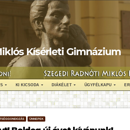
iklós Kísérleti Gimnázium
ÁS
KI KICSODA
DIÁKÉLET
ÜGYFÉLKAPU
ER
TSÉGGONDOZÁS
ÜNNEPEK