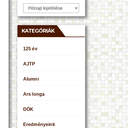
Archívum
KATEGÓRIÁK
125 év
AJTP
Alumni
Ars longa
DÖK
Eredményeink