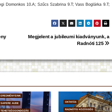
gi Domonkos 10.A; Szűcs Szabrina 9.T; Vass Boglárka 9.T;
eny
Megjelent a jubileumi kiadványunk, a
Radnóti 125
EREDMÉNYEINK
OKTATÁS
SAPERE AUDE
RADNÓTIS KÖZÖSSÉG
TEHETSÉGGONDOZÁS