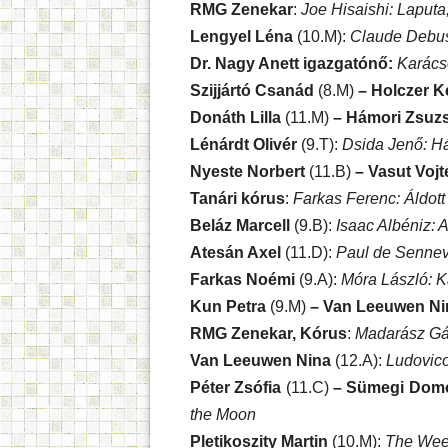
RMG Zenekar
:
Joe Hisaishi: Laputa;
Lengyel Léna
(10.M):
Claude Debus
Dr. Nagy Anett igazgatónő:
Karács
Szijjártó Csanád
(8.M)
– Holczer 
Donáth Lilla
(11.M)
– Hámori Zsuz
Lénárdt Olivér
(9.T):
Dsida Jenő: Ház
Nyeste Norbert
(11.B)
– Vasut Voj
Tanári kórus
:
Farkas Ferenc: Áldott 
Beláz Marcell
(9.B):
Isaac Albéniz: A
Atesán Axel
(11.D):
Paul de Sennevi
Farkas Noémi
(9.A):
Móra László: 
Kun Petra
(9.M)
– Van Leeuwen N
RMG Zenekar, Kórus
:
Madarász Gá
Van Leeuwen Nina
(12.A):
Ludovico
Péter Zsófia
(11.C)
– Sümegi Dom
the Moon
Pletikoszity Martin
(10.M):
The Week