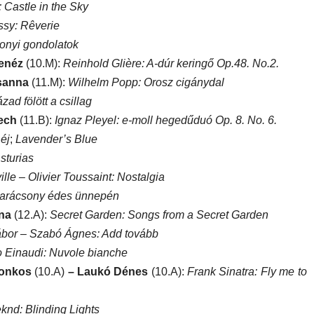
 Castle in the Sky
sy: Rêverie
onyi gondolatok
Kenéz
(10.M):
Reinhold Glière: A-dúr keringő Op.48. No.2.
sanna
(11.M):
Wilhelm Popp: Orosz cigánydal
ad fölött a csillag
tech
(11.B):
Ignaz Pleyel: e-moll hegedűduó Op. 8. No. 6.
éj
;
Lavender’s Blue
sturias
lle – Olivier Toussaint: Nostalgia
Karácsony édes ünnepén
ina
(12.A):
Secret Garden: Songs from a Secret Garden
bor – Szabó Ágnes: Add tovább
 Einaudi: Nuvole bianche
onkos
(10.A)
– Laukó Dénes
(10.A):
Frank Sinatra: Fly me to
nd: Blinding Lights