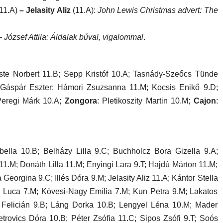
(11.A)
– Jelasity Aliz
(11.A):
John Lewis Christmas advert: The
 József Attila: Áldalak búval, vigalommal
.
ste Norbert 11.B; Sepp Kristóf 10.A; Tasnády-Szeőcs Tünde
 Gáspár Eszter; Hámori Zsuzsanna 11.M; Kocsis Enikő 9.D;
Peregi Márk 10.A;
Zongora
: Pletikoszity Martin 10.M;
Cajon
:
lla 10.B; Belházy Lilla 9.C; Buchholcz Bora Gizella 9.A;
1.M; Donáth Lilla 11.M; Enyingi Lara 9.T; Hajdú Márton 11.M;
eorgina 9.C; Illés Dóra 9.M; Jelasity Aliz 11.A; Kántor Stella
 Luca 7.M; Kövesi-Nagy Emília 7.M; Kun Petra 9.M; Lakatos
Felicián 9.B; Láng Dorka 10.B; Lengyel Léna 10.M; Mader
trovics Dóra 10.B; Péter Zsófia 11.C; Sipos Zsófi 9.T; Soós