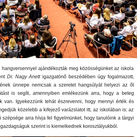
 hangversennyel ajándékozták meg közösségünket az iskola
ént
Dr. Nagy Anett
igazgatónő beszédében úgy fogalmazott,
ének ünnepe nemcsak a szeretet hangsúlyát helyezi az őt
látást is segíti, amennyiben emlékezünk arra, hogy a beteg
 van. Igyekezzünk tehát észrevenni, hogy mennyi érték és
edjük közelebb a kifejező varázslatot itt, az iskolában is: az
 szépsége arra hívja fel figyelmünket, hogy tanulóink a tárgyi
i gazdagságuk szerint is kiemelkednek korosztályukból.