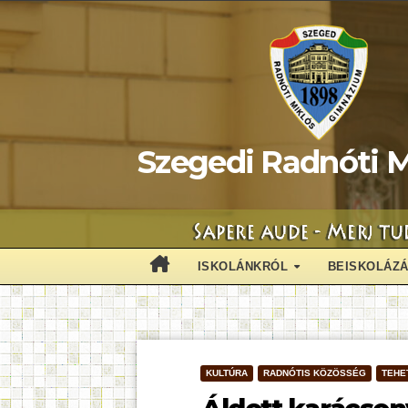
Skip
to
content
Szegedi Radnóti M
ISKOLÁNKRÓL
BEISKOLÁZ
KULTÚRA
RADNÓTIS KÖZÖSSÉG
TEHE