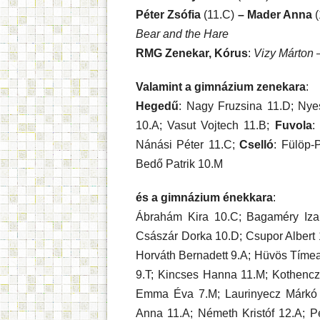
Péter Zsófia
(11.C)
– Mader Anna
Bear and the Hare
RMG Zenekar, Kórus
:
Vizy Márton –
Valamint a gimnázium zenekara
:
Hegedű
: Nagy Fruzsina 11.D; Nye
10.A; Vasut Vojtech 11.B;
Fuvola
:
Nánási Péter 11.C;
Cselló
: Fülöp-
Bedő Patrik 10.M
és a gimnázium énekkara
:
Ábrahám Kira 10.C; Bagaméry Izabe
Császár Dorka 10.D; Csupor Albert 1
Horváth Bernadett 9.A; Hüvös Tímea G
9.T; Kincses Hanna 11.M; Kothencz
Emma Éva 7.M; Laurinyecz Márkó 
Anna 11.A; Németh Kristóf 12.A; Pe