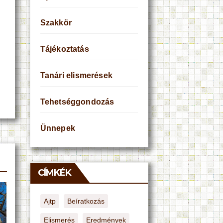
Szakkör
Tájékoztatás
Tanári elismerések
Tehetséggondozás
Ünnepek
CÍMKÉK
Ajtp
Beíratkozás
Elismerés
Eredmények