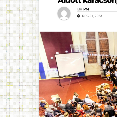
Áldott karácson
By
PM
DEC 21, 2023