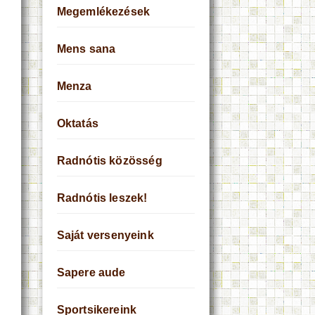
Megemlékezések
Mens sana
Menza
Oktatás
Radnótis közösség
Radnótis leszek!
Saját versenyeink
Sapere aude
Sportsikereink