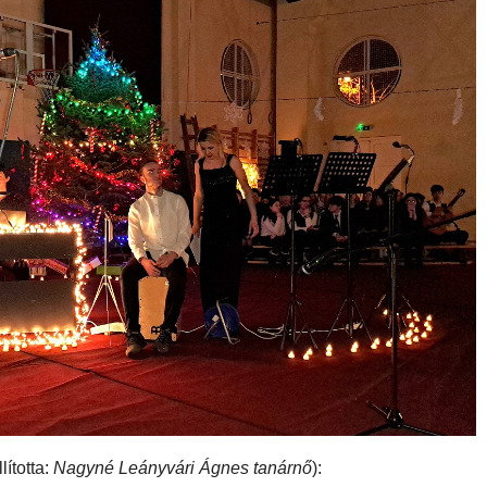
ította:
Nagyné Leányvári Ágnes tanárnő
):