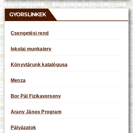
i
c
e
GYORSLINKEK
Csengetési rend
Iskolai munkaterv
Könyvtárunk katalógusa
Menza
Bor Pál Fizikaverseny
Arany János Program
Pályázatok