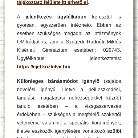
tájékoztató felülete itt érhető el
.
A
jelentkezés ügyfélkapun
keresztül is
gyorsan, egyszerűen intézhető. Ebben az
esetben szükséges megadni az intézmények
OM-kódját is, ami a Szegedi Radnóti Miklós
Kísérleti Gimnázium esetében: 029743.
Ügyfélkapus jelentkeztetés:
https://ejel.kozfelvir.hu/
Különleges bánásmódot igénylő
(sajátos
nevelési igényű, illetve a beilleszkedési,
tanulási, magatartási nehézségekkel küzdő)
tanuló esetében – a vizsgaszervezés
érdekében – szükséges a megfelelő szakértői
vélemény, valamint a speciális körülmények,
illetve eszközök igénylésére vonatkozó
szülői