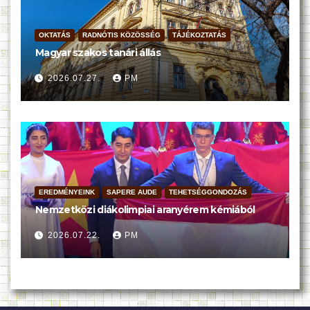
OKTATÁS
RADNÓTIS KÖZÖSSÉG
TÁJÉKOZTATÁS
Magyar szakos tanári állás
2026.07.27.
PM
EREDMÉNYEINK
SAPERE AUDE
TEHETSÉGGONDOZÁS
Nemzetközi diákolimpiai aranyérem kémiából
2026.07.22.
PM