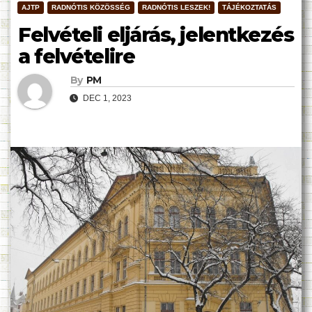
AJTP
RADNÓTIS KÖZÖSSÉG
RADNÓTIS LESZEK!
TÁJÉKOZTATÁS
Felvételi eljárás, jelentkezés
a felvételire
By
PM
DEC 1, 2023