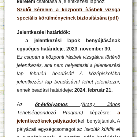
kérelem
csatolása a jelentkezési laphoz:
Szülői kérelem a központi írásbeli vizsga
speciális körülményeinek biztosítására (pdf)
Jelentkezési határidők
:
–
a jelentkezési lapok benyújtásának
egységes határideje: 2023. november 30.
Ez csupán a központi írásbeli vizsgákra történő
jelentkezés, ami nem helyettesíti a jelentkezési
lap februári beadását! A középiskolába
jelentkezési lap beadásával lehet jelentkezni,
ennek beadási határideje:
2024. február 21.
Az
öt-évfolyamos
(Arany János
Tehetséggondozó Program)
képzésre:
a
jelentkezőknek pályázatot
kell benyújtaniuk. A
pályázati egységcsomagot az
iskolák küldik el