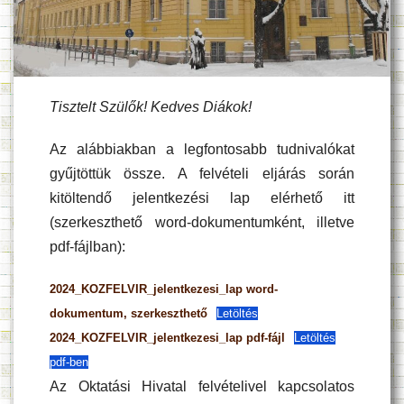
Tisztelt Szülők! Kedves Diákok!
Az alábbiakban a legfontosabb tudnivalókat
gyűjtöttük össze. A felvételi eljárás során
kitöltendő jelentkezési lap elérhető itt
(szerkeszthető word-dokumentumként, illetve
pdf-fájlban):
2024_KOZFELVIR_jelentkezesi_lap word-
dokumentum, szerkeszthető
Letöltés
2024_KOZFELVIR_jelentkezesi_lap
pdf-fájl
Letöltés
pdf-ben
Az Oktatási Hivatal felvételivel kapcsolatos