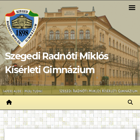
Skip
to
content
Szegedi Radnóti Miklós
Kísérleti Gimnázium