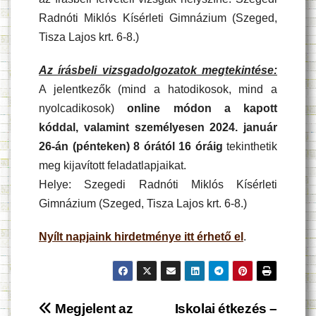
Radnóti Miklós Kísérleti Gimnázium (Szeged,
Tisza Lajos krt. 6-8.)
Az írásbeli vizsgadolgozatok megtekintése:
A jelentkezők (mind a hatodikosok, mind a
nyolcadikosok)
online módon a kapott
kóddal, valamint személyesen 2024. január
26-án (pénteken) 8 órától 16 óráig
tekinthetik
meg kijavított feladatlapjaikat.
Helye: Szegedi Radnóti Miklós Kísérleti
Gimnázium (Szeged, Tisza Lajos krt. 6-8.)
Nyílt napjaink hirdetménye itt érhető el
.
Bejegyzés
Megjelent az
Iskolai étkezés –