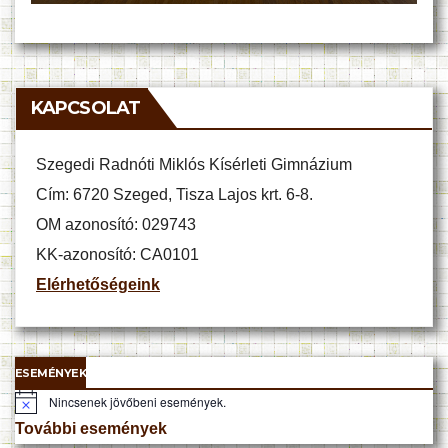
KAPCSOLAT
Szegedi Radnóti Miklós Kísérleti Gimnázium
Cím: 6720 Szeged, Tisza Lajos krt. 6-8.
OM azonosító: 029743
KK-azonosító: CA0101
Elérhetőségeink
ESEMÉNYEK
Nincsenek jövőbeni események.
N
o
További események
t