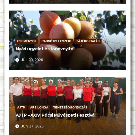
ESEMÉNYEK
RADNÓTIS LESZEK!
TÁJÉKOZTATÁS
Nyári ügyelet és tanévnyitó
JÚL 20, 2026
AJTP
ARS LONGA
TEHETSÉGGONDOZÁS
AJTP – XXIV. Pécsi Művészeti Fesztivál
JÚN 17, 2026