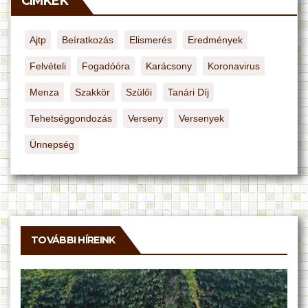
CÍMKÉK
Ajtp
Beíratkozás
Elismerés
Eredmények
Felvételi
Fogadóóra
Karácsony
Koronavirus
Menza
Szakkör
Szülői
Tanári Díj
Tehetséggondozás
Verseny
Versenyek
Ünnepség
TOVÁBBI HÍREINK