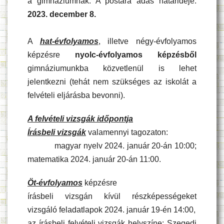
a gimnáziumnak. A postára adás határideje:
2023. december 8.
A
hat-évfolyamos
, illetve négy-évfolyamos
képzésre
nyolc-évfolyamos képzésből
gimnáziumunkba közvetlenül is lehet
jelentkezni (tehát nem szükséges az iskolát a
felvételi eljárásba bevonni).
A felvételi vizsgák időpontja
Írásbeli vizsgák
valamennyi tagozaton:
magyar nyelv 2024. január 20-án 10:00;
matematika 2024. január 20-án 11:00.
Öt-évfolyamos
képzésre
írásbeli vizsgán kívül részképességeket
vizsgáló feladatlapok 2024. január 19-én 14:00,
az írásbeli felvételi vizsgák helyszíne: Szegedi