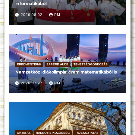
informatikából
2026.08.02.
PM
EREDMÉNYEINK
SAPERE AUDE
TEHETSÉGGONDOZÁS
Nemzetközi diákolimpiai érem matematikából is
2026.07.27.
PM
OKTATÁS
RADNÓTIS KÖZÖSSÉG
TÁJÉKOZTATÁS