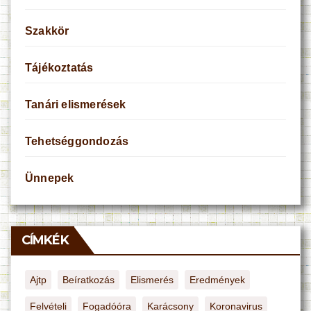
Szakkör
Tájékoztatás
Tanári elismerések
Tehetséggondozás
Ünnepek
CÍMKÉK
Ajtp
Beíratkozás
Elismerés
Eredmények
Felvételi
Fogadóóra
Karácsony
Koronavirus