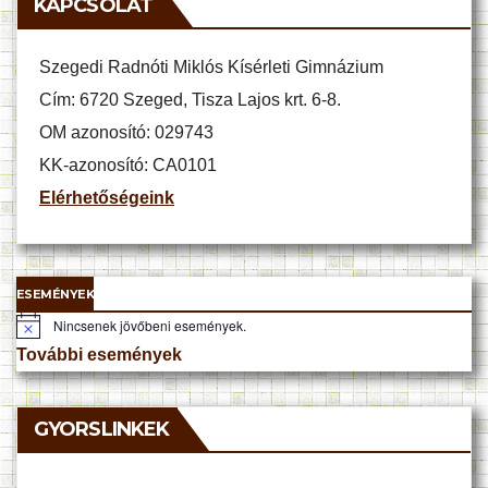
KAPCSOLAT
Szegedi Radnóti Miklós Kísérleti Gimnázium
Cím: 6720 Szeged, Tisza Lajos krt. 6-8.
OM azonosító: 029743
KK-azonosító: CA0101
Elérhetőségeink
ESEMÉNYEK
Nincsenek jövőbeni események.
N
o
További események
t
i
c
e
GYORSLINKEK