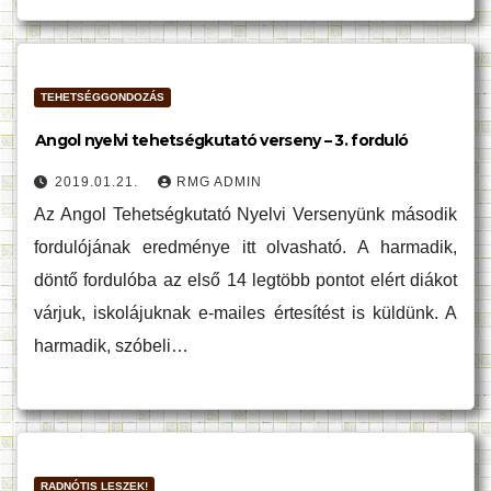
TEHETSÉGGONDOZÁS
Angol nyelvi tehetségkutató verseny – 3. forduló
2019.01.21.
RMG ADMIN
Az Angol Tehetségkutató Nyelvi Versenyünk második
fordulójának eredménye itt olvasható. A harmadik,
döntő fordulóba az első 14 legtöbb pontot elért diákot
várjuk, iskolájuknak e-mailes értesítést is küldünk. A
harmadik, szóbeli…
RADNÓTIS LESZEK!