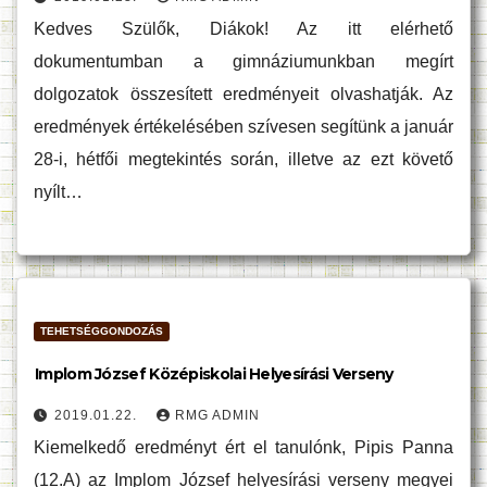
Kedves Szülők, Diákok! Az itt elérhető
dokumentumban a gimnáziumunkban megírt
dolgozatok összesített eredményeit olvashatják. Az
eredmények értékelésében szívesen segítünk a január
28-i, hétfői megtekintés során, illetve az ezt követő
nyílt…
TEHETSÉGGONDOZÁS
Implom József Középiskolai Helyesírási Verseny
2019.01.22.
RMG ADMIN
Kiemelkedő eredményt ért el tanulónk, Pipis Panna
(12.A) az Implom József helyesírási verseny megyei