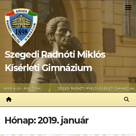
Skip
to
content
Szegedi Radnóti Miklós
Kísérleti Gimnázium
Hónap:
2019. január