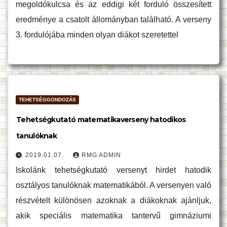
megoldókulcsa és az eddigi két forduló összesített
eredménye a csatolt állományban található. A verseny
3. fordulójába minden olyan diákot szeretettel
TEHETSÉGGONDOZÁS
Tehetségkutató matematikaverseny hatodikos
tanulóknak
2019.01.07.
RMG ADMIN
Iskolánk tehetségkutató versenyt hirdet hatodik
osztályos tanulóknak matematikából. A versenyen való
részvételt különösen azoknak a diákoknak ajánljuk,
akik speciális matematika tantervű gimnáziumi