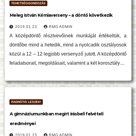
TEHETSÉGGONDOZÁS
Meleg István Kémiaverseny – a döntő következik
2019.01.23.
RMG ADMIN
A középdöntő résztvevőinek munkáját értékeltük, a
döntőbe mind a hetedik, mind a nyolcadik osztályosok
közül a 12 – 12 legjobb versenyző jutott. A középdöntő
feladatsorait, megoldásait, valamint a két korosztály…
RADNÓTIS LESZEK!
A gimnáziumunkban megírt írásbeli felvételi
eredményei
2019.01.23.
RMG ADMIN