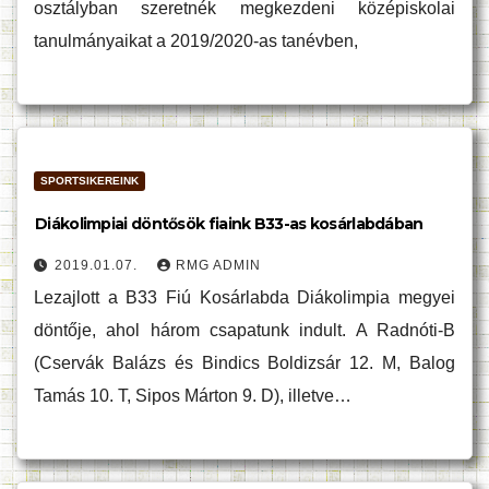
osztályban szeretnék megkezdeni középiskolai
tanulmányaikat a 2019/2020-as tanévben,
SPORTSIKEREINK
Diákolimpiai döntősök fiaink B33-as kosárlabdában
2019.01.07.
RMG ADMIN
Lezajlott a B33 Fiú Kosárlabda Diákolimpia megyei
döntője, ahol három csapatunk indult. A Radnóti-B
(Cservák Balázs és Bindics Boldizsár 12. M, Balog
Tamás 10. T, Sipos Márton 9. D), illetve…