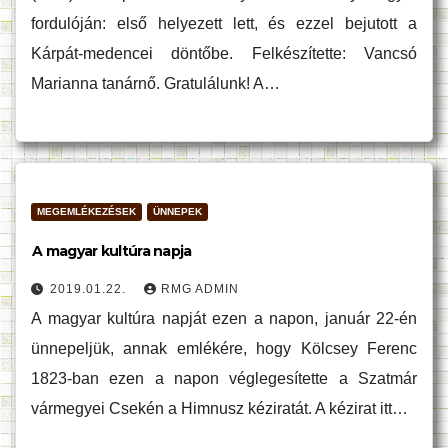
fordulóján: első helyezett lett, és ezzel bejutott a
Kárpát-medencei döntőbe. Felkészítette: Vancsó
Marianna tanárnő. Gratulálunk! A…
MEGEMLÉKEZÉSEK
ÜNNEPEK
A magyar kultúra napja
2019.01.22.
RMG ADMIN
A magyar kultúra napját ezen a napon, január 22-én
ünnepeljük, annak emlékére, hogy Kölcsey Ferenc
1823-ban ezen a napon véglegesítette a Szatmár
vármegyei Csekén a Himnusz kéziratát. A kézirat itt…