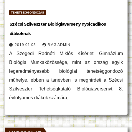
TEHETSÉGGONDOZÁS
Szécsi Szilveszter Biológiaverseny nyolcadikos
diákoknak
2019.01.03.
RMG ADMIN
A Szegedi Radnóti Miklós Kísérleti Gimnázium
Biológia Munkaközössége, mint az ország egyik
legeredményesebb biológiai tehetséggondozó
műhelye, ebben a tanévben is meghirdeti a Szécsi
Szilveszter Tehetségkutató Biológiaversenyt 8.
évfolyamos diákok számára,…