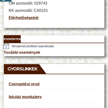
OM azonosító: 029743
KK-azonosító: CA0101
Elérhetőségeink
ESEMÉNYEK
Nincsenek jövőbeni események.
N
o
További események
t
i
c
e
GYORSLINKEK
Csengetési rend
Iskolai munkaterv