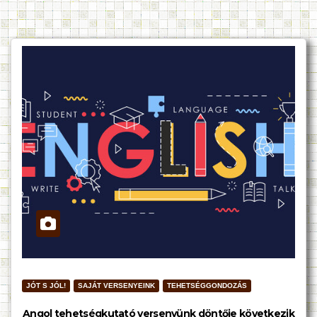
JÓT S JÓL!
SAJÁT VERSENYEINK
TEHETSÉGGONDOZÁS
Angol tehetségkutató versenyünk döntője következik