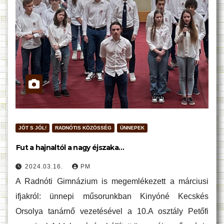
JÓT S JÓL!
RADNÓTIS KÖZÖSSÉG
ÜNNEPEK
Fut a hajnaltól a nagy éjszaka…
2024.03.16.
PM
A Radnóti Gimnázium is megemlékezett a márciusi
ifjakról: ünnepi műsorunkban Kinyóné Kecskés
Orsolya tanárnő vezetésével a 10.A osztály Petőfi