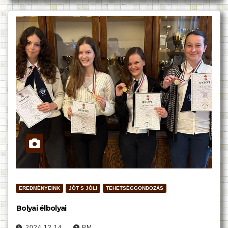
EREDMÉNYEINK
JÓT S JÓL!
TEHETSÉGGONDOZÁS
Bolyai élbolyai
2024.12.14.
PM