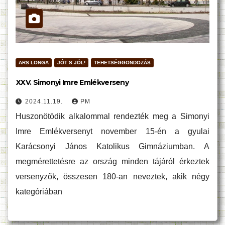
ARS LONGA
JÓT S JÓL!
TEHETSÉGGONDOZÁS
XXV. Simonyi Imre Emlékverseny
2024.11.19.
PM
Huszonötödik alkalommal rendezték meg a Simonyi
Imre Emlékversenyt november 15-én a gyulai
Karácsonyi János Katolikus Gimnáziumban. A
megmérettetésre az ország minden tájáról érkeztek
versenyzők, összesen 180-an neveztek, akik négy
kategóriában