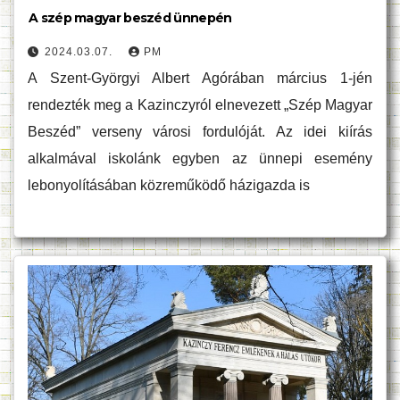
A szép magyar beszéd ünnepén
2024.03.07.
PM
A Szent-Györgyi Albert Agórában március 1-jén
rendezték meg a Kazinczyról elnevezett „Szép Magyar
Beszéd” verseny városi fordulóját. Az idei kiírás
alkalmával iskolánk egyben az ünnepi esemény
lebonyolításában közreműködő házigazda is