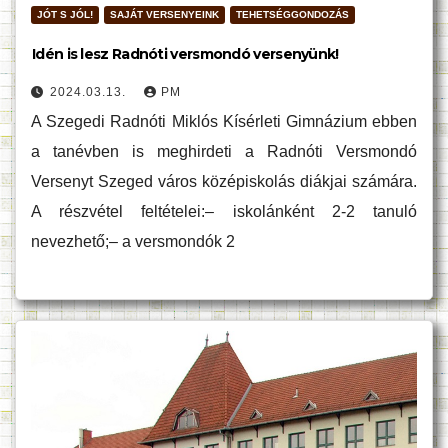
JÓT S JÓL!
SAJÁT VERSENYEINK
TEHETSÉGGONDOZÁS
Idén is lesz Radnóti versmondó versenyünk!
2024.03.13.
PM
A Szegedi Radnóti Miklós Kísérleti Gimnázium ebben
a tanévben is meghirdeti a Radnóti Versmondó
Versenyt Szeged város középiskolás diákjai számára.
A részvétel feltételei:– iskolánként 2-2 tanuló
nevezhető;– a versmondók 2