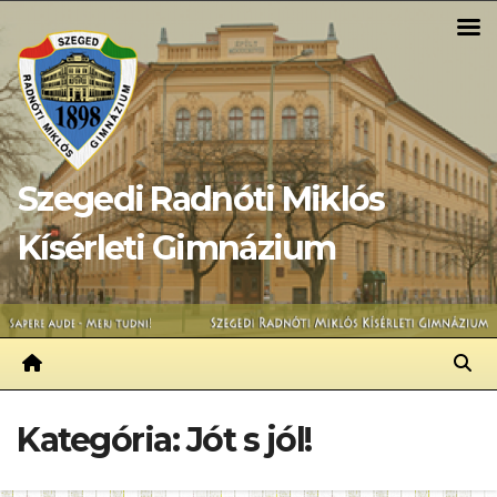
Skip
to
content
Szegedi Radnóti Miklós
Kísérleti Gimnázium
Kategória:
Jót s jól!