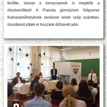
kinőtte, lassan a tornacsarnok is megtelik a
résztvevőkkel! A Piarista gimnázium Népzenei
Kamaraműhelyének zenészei ismét szép számban,
önzetlenül jöttek el hozzánk élőzenét adni