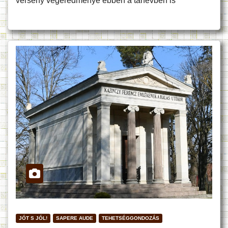
verseny végeredménye ebben a tanévben is
JÓT S JÓL!
SAPERE AUDE
TEHETSÉGGONDOZÁS