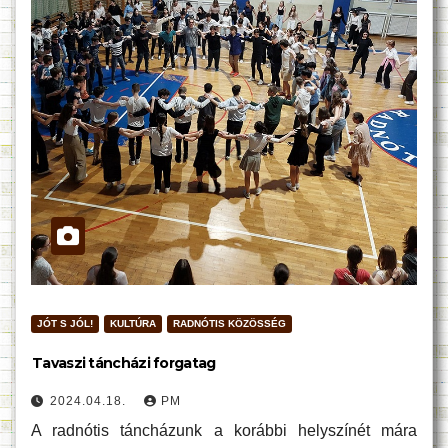
JÓT S JÓL!
KULTÚRA
RADNÓTIS KÖZÖSSÉG
Tavaszi táncházi forgatag
2024.04.18.
PM
A radnótis táncházunk a korábbi helyszínét mára