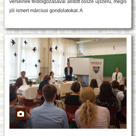
verseinek feldolgozásával állított össze újszerű, mégis
jól ismert márciusi gondolatokat. A