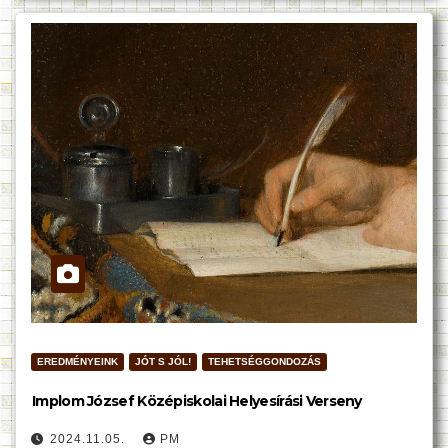
EREDMÉNYEINK
JÓT S JÓL!
TEHETSÉGGONDOZÁS
Implom József Középiskolai Helyesírási Verseny
2024.11.05.
PM