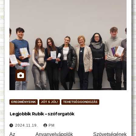
EREDMÉNYEINK
JÓT S JÓL!
TEHETSÉGGONDOZÁS
Legjobbik Rubik – szóforgatók
2024.11.19.
PM
Az Anyanyelvápolók Szövetségének