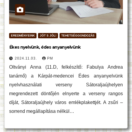
EREDMÉNYEINK
JÓT S JÓL!
TEHETSÉGGONDOZÁS
Ékes nyelvünk, édes anyanyelvünk
2024.11.03.
PM
Oltványi Anna (11.D, felkészítő: Fabulya Andrea
tanárnő) a Kárpát-medencei Édes anyanyelvünk
nyelvhasználati verseny Sátoraljaújhelyen
megrendezett döntőjén elnyerte a verseny rangos
díját, Sátoraljaújhely város emlékplakettjét. A zsűri –
sorrend megállapítása nélkül…