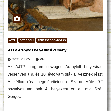
AJTP
JÓT S JÓL!
TEHETSÉGGONDOZÁS
AJTP Aranytoll helyesírási verseny
2025.01.05.
PM
Az AJTP program országos Aranytoll helyesírási
versenyén a 9. és 10. évfolyam diákjai vesznek részt.
A kétfordulós megmérettetésen Szabó Máté 9.T
osztályos tanulónk 4. helyezést ért el, míg Széll
Gergő…