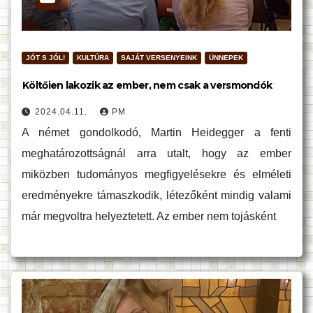
JÓT S JÓL!
KULTÚRA
SAJÁT VERSENYEINK
ÜNNEPEK
Költőien lakozik az ember, nem csak a versmondók
2024.04.11.
PM
A német gondolkodó, Martin Heidegger a fenti
meghatározottságnál arra utalt, hogy az ember
miközben tudományos megfigyelésekre és elméleti
eredményekre támaszkodik, létezőként mindig valami
már megvoltra helyeztetett. Az ember nem tojásként