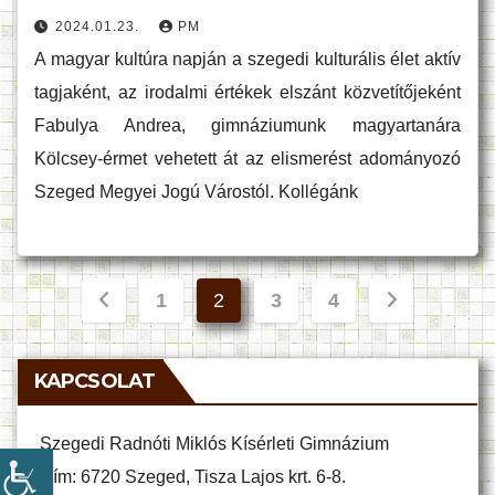
2024.01.23.
PM
A magyar kultúra napján a szegedi kulturális élet aktív
tagjaként, az irodalmi értékek elszánt közvetítőjeként
Fabulya Andrea, gimnáziumunk magyartanára
Kölcsey-érmet vehetett át az elismerést adományozó
Szeged Megyei Jogú Várostól. Kollégánk
Bejegyzések
1
2
3
4
lapozása
KAPCSOLAT
Szegedi Radnóti Miklós Kísérleti Gimnázium
Cím: 6720 Szeged, Tisza Lajos krt. 6-8.