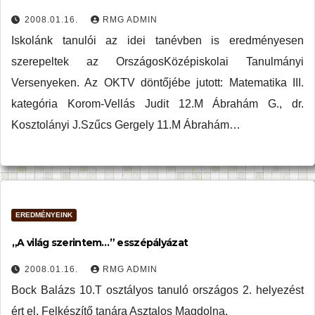
2008.01.16.
RMG ADMIN
Iskolánk tanulói az idei tanévben is eredményesen
szerepeltek az OrszágosKözépiskolai Tanulmányi
Versenyeken. Az OKTV döntőjébe jutott: Matematika III.
kategória Korom-Vellás Judit 12.M Ábrahám G., dr.
Kosztolányi J.Szűcs Gergely 11.M Ábrahám…
EREDMÉNYEINK
„A világ szerintem…” esszépályázat
2008.01.16.
RMG ADMIN
Bock Balázs 10.T osztályos tanuló országos 2. helyezést
ért el. Felkészítő tanára Asztalos Magdolna.