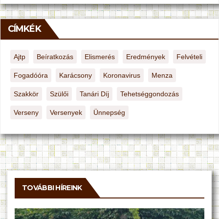
CÍMKÉK
Ajtp
Beíratkozás
Elismerés
Eredmények
Felvételi
Fogadóóra
Karácsony
Koronavirus
Menza
Szakkör
Szülői
Tanári Díj
Tehetséggondozás
Verseny
Versenyek
Ünnepség
TOVÁBBI HÍREINK