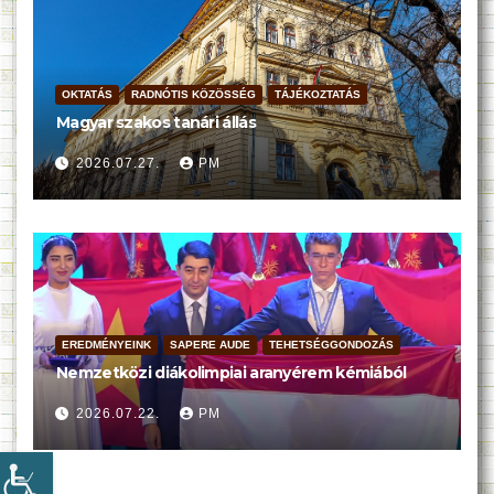
OKTATÁS
RADNÓTIS KÖZÖSSÉG
TÁJÉKOZTATÁS
Magyar szakos tanári állás
2026.07.27.
PM
EREDMÉNYEINK
SAPERE AUDE
TEHETSÉGGONDOZÁS
Nemzetközi diákolimpiai aranyérem kémiából
2026.07.22.
PM