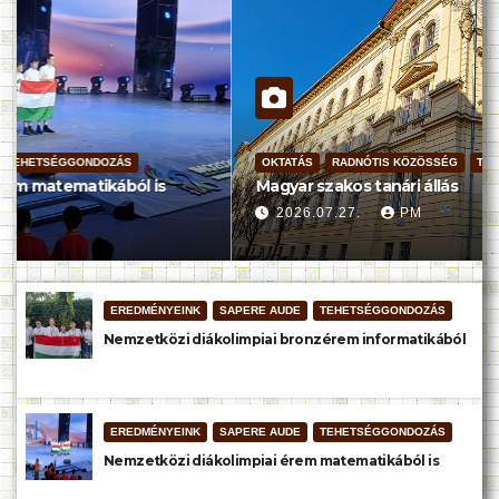
OKTATÁS
RADNÓTIS KÖZÖSSÉG
TÁJÉKOZTATÁS
Magyar szakos tanári állás
2026.07.27.
PM
EREDMÉNYEINK
SAPERE AUDE
TEHETSÉGGONDOZÁS
Nemzetközi diákolimpiai bronzérem informatikából
EREDMÉNYEINK
SAPERE AUDE
TEHETSÉGGONDOZÁS
Nemzetközi diákolimpiai érem matematikából is