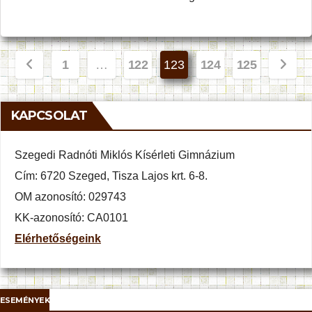
Bejegyzések
1
…
122
123
124
125
lapozása
KAPCSOLAT
Szegedi Radnóti Miklós Kísérleti Gimnázium
Cím: 6720 Szeged, Tisza Lajos krt. 6-8.
OM azonosító: 029743
KK-azonosító: CA0101
Elérhetőségeink
ESEMÉNYEK