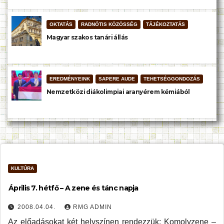
OKTATÁS
RADNÓTIS KÖZÖSSÉG
TÁJÉKOZTATÁS
Magyar szakos tanári állás
EREDMÉNYEINK
SAPERE AUDE
TEHETSÉGGONDOZÁS
Nemzetközi diákolimpiai aranyérem kémiából
KULTÚRA
Április 7. hétfő – A zene és tánc napja
2008.04.04.
RMG ADMIN
Az előadásokat két helyszínen rendezzük: Komolyzene –