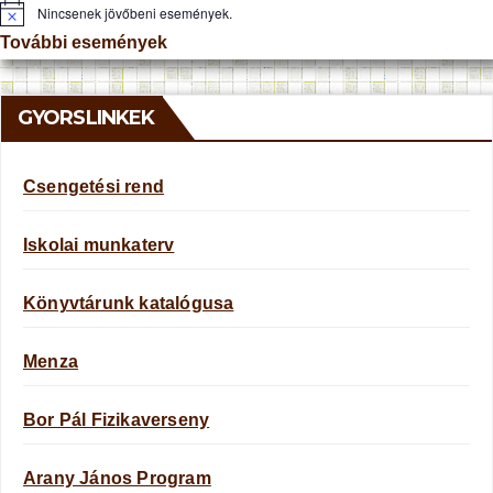
Nincsenek jövőbeni események.
N
o
További események
t
i
c
e
GYORSLINKEK
Csengetési rend
Iskolai munkaterv
Könyvtárunk katalógusa
Menza
Bor Pál Fizikaverseny
Arany János Program