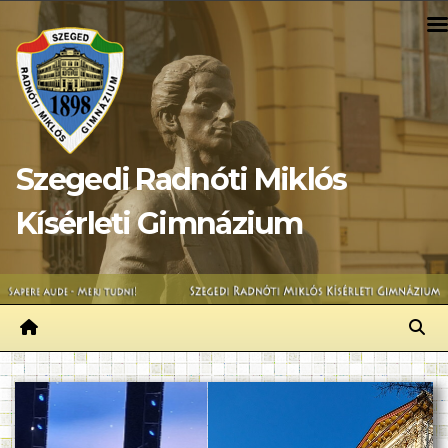
Skip
to
content
Szegedi Radnóti Miklós
Kísérleti Gimnázium