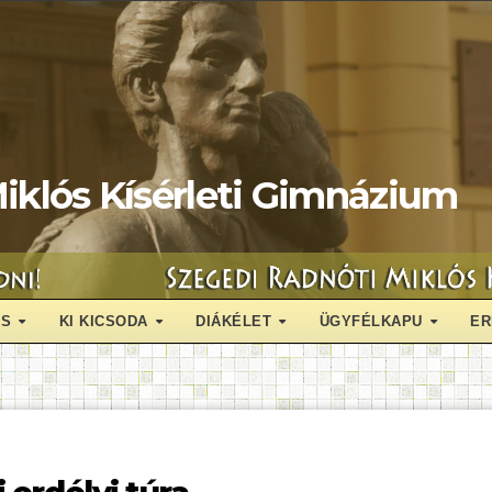
iklós Kísérleti Gimnázium
ÁS
KI KICSODA
DIÁKÉLET
ÜGYFÉLKAPU
ER