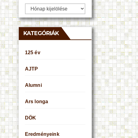
Archívum
KATEGÓRIÁK
125 év
AJTP
Alumni
Ars longa
DÖK
Eredményeink