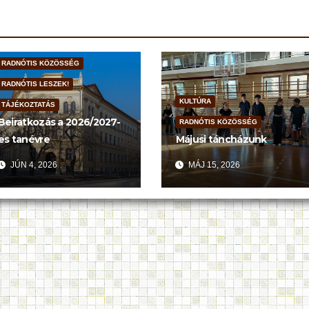
RADNÓTIS KÖZÖSSÉG
RADNÓTIS LESZEK!
KULTÚRA
TÁJÉKOZTATÁS
Beiratkozás a 2026/2027-
RADNÓTIS KÖZÖSSÉG
es tanévre
Májusi táncházunk
JÚN 4, 2026
MÁJ 15, 2026