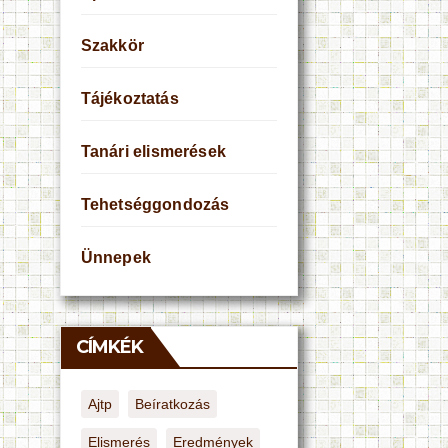
Szakkör
Tájékoztatás
Tanári elismerések
Tehetséggondozás
Ünnepek
CÍMKÉK
Ajtp
Beíratkozás
Elismerés
Eredmények