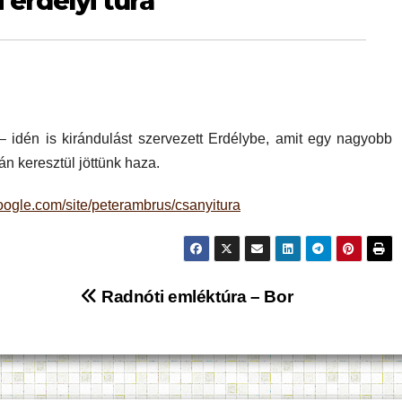
 erdélyi túra
idén is kirándulást szervezett Erdélybe, amit egy nagyobb
án keresztül jöttünk haza.
.google.com/site/peterambrus/csanyitura
Radnóti emléktúra – Bor