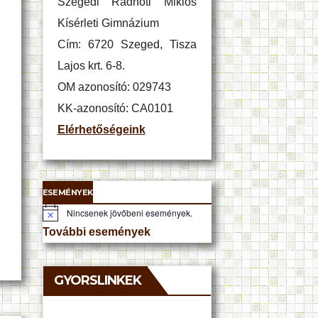
Szegedi Radnóti Miklós
Kísérleti Gimnázium
Cím: 6720 Szeged, Tisza
Lajos krt. 6-8.
OM azonosító: 029743
KK-azonosító: CA0101
Elérhetőségeink
ESEMÉNYEK
Nincsenek jövőbeni események.
N
o
További események
t
i
c
e
GYORSLINKEK