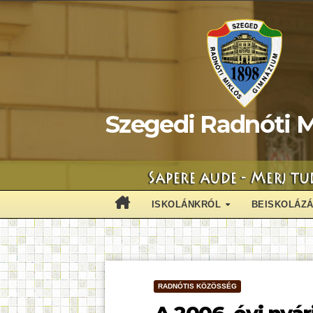
Skip
to
content
Szegedi Radnóti M
ISKOLÁNKRÓL
BEISKOLÁZ
RADNÓTIS KÖZÖSSÉG