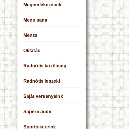
Megemlékezések
Mens sana
Menza
Oktatás
Radnótis közösség
Radnótis leszek!
Saját versenyeink
Sapere aude
Sportsikereink