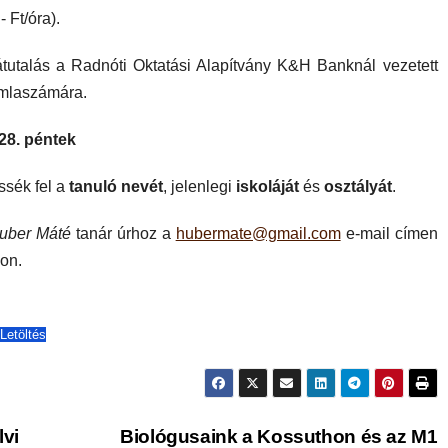
- Ft/óra).
tutalás a Radnóti Oktatási Alapítvány K&H Banknál vezetett
mlaszámára.
 28. péntek
ssék fel a
tanuló nevét
, jelenlegi
iskoláját
és
osztályát
.
uber Máté
tanár úrhoz a
hubermate@gmail.com
e-mail címen
on.
Letöltés
vi
Biológusaink a Kossuthon és az M1