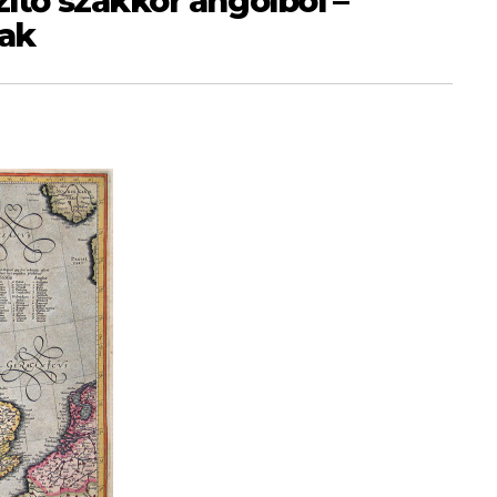
zítő szakkör angolból –
ak