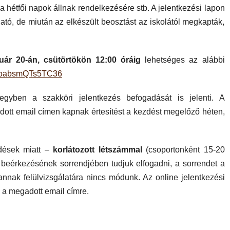
 hétfői napok állnak rendelkezésére stb. A jelentkezési lapon
ható, de miután az elkészült beosztást az iskolától megkapták,
nuár 20-án, csütörtökön 12:00 óráig
lehetséges az alábbi
DjfoabsmQTs5TC36
 egyben a szakköri jelentkezés befogadását is jelenti. A
dott email címen kapnak értesítést a kezdést megelőző héten,
edések miatt –
korlátozott létszámmal
(csoportonként 15-20
k beérkezésének sorrendjében tudjuk elfogadni, a sorrendet a
, annak felülvizsgálatára nincs módunk. Az online jelentkezési
d a megadott email címre.