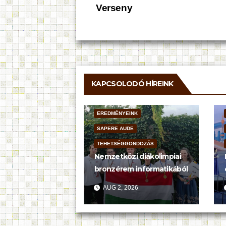
Verseny
navigáció
KAPCSOLODÓ HÍREINK
EREDMÉNYEINK
SAPERE AUDE
TEHETSÉGGONDOZÁS
Nemzetközi diákolimpiai
bronzérem informatikából
AUG 2, 2026