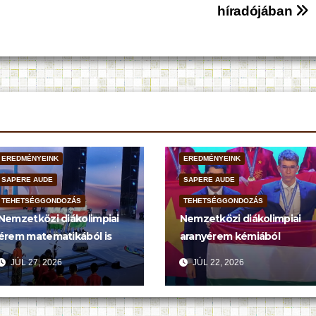
híradójában
EREDMÉNYEINK
EREDMÉNYEINK
SAPERE AUDE
SAPERE AUDE
TEHETSÉGGONDOZÁS
TEHETSÉGGONDOZÁS
Nemzetközi diákolimpiai
Nemzetközi diákolimpiai
érem matematikából is
aranyérem kémiából
JÚL 27, 2026
JÚL 22, 2026