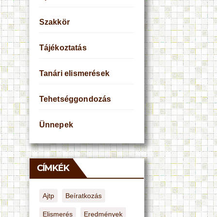
Szakkör
Tájékoztatás
Tanári elismerések
Tehetséggondozás
Ünnepek
CÍMKÉK
Ajtp
Beíratkozás
Elismerés
Eredmények