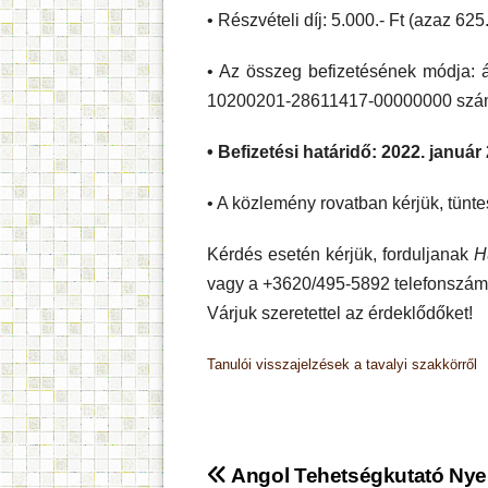
• Részvételi díj: 5.000.- Ft (azaz 625.
• Az összeg befizetésének módja: á
10200201-28611417-00000000 szá
• Befizetési határidő: 2022. január
• A közlemény rovatban kérjük, tünte
Kérdés esetén kérjük, forduljanak
H
vagy a +3620/495-5892 telefonszám
Várjuk szeretettel az érdeklődőket!
Tanulói visszajelzések a tavalyi szakkörről
Bejegyzés
Angol Tehetségkutató Nyel