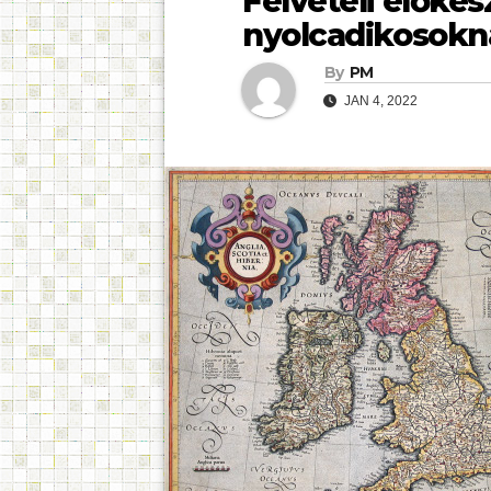
Felvételi előkés
nyolcadikosokn
By
PM
JAN 4, 2022