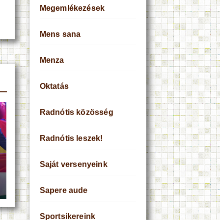
Megemlékezések
Mens sana
Menza
Oktatás
Radnótis közösség
Radnótis leszek!
Saját versenyeink
Sapere aude
Sportsikereink