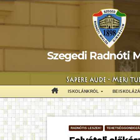
Skip
to
content
Szegedi Radnóti M
ISKOLÁNKRÓL
BEISKOLÁZ
RADNÓTIS LESZEK!
TEHETSÉGGONDOZÁ