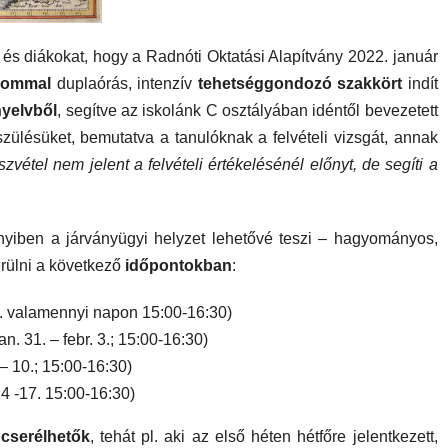
 és diákokat, hogy a Radnóti Oktatási Alapítvány 2022. január
alommal
duplaórás, intenzív
tehetséggondozó szakkört
indít
nyelvből
, segítve az iskolánk C osztályában idéntől bevezetett
észülésüket, bemutatva a tanulóknak a felvételi vizsgát, annak
zvétel nem jelent a felvételi értékelésénél előnyt, de segíti a
iben a járványügyi helyzet lehetővé teszi – hagyományos,
erülni a következő
időpontokban
:
7. valamennyi napon 15:00-16:30)
an. 31. – febr. 3.; 15:00-16:30)
 – 10.; 15:00-16:30)
14 -17. 15:00-16:30)
cserélhetők
, tehát pl. aki az első héten hétfőre jelentkezett,