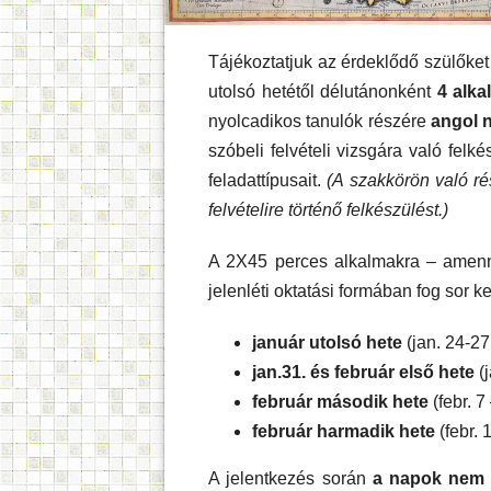
Tájékoztatjuk az érdeklődő szülőket
utolsó hetétől délutánonként
4 alk
nyolcadikos tanulók részére
angol 
szóbeli felvételi vizsgára való felk
feladattípusait.
(A szakkörön való rés
felvételire történő felkészülést.)
A 2X45 perces alkalmakra – amenny
jelenléti oktatási formában fog sor k
január utolsó hete
(jan. 24-2
jan.31. és
február első hete
(j
február második hete
(febr. 7
február harmadik hete
(febr. 
A jelentkezés során
a napok nem 