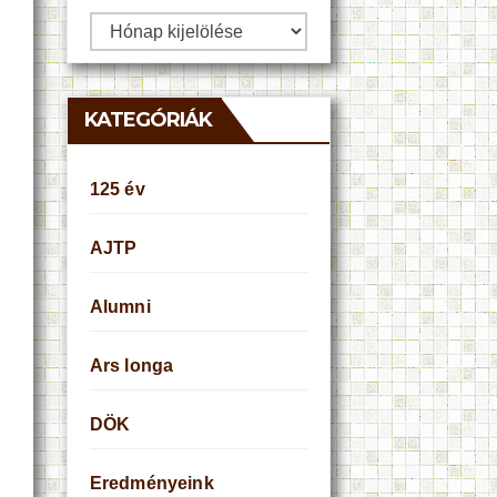
Archívum
KATEGÓRIÁK
125 év
AJTP
Alumni
Ars longa
DÖK
Eredményeink