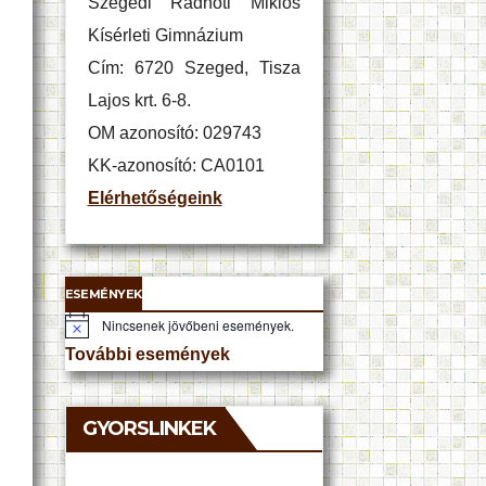
Szegedi Radnóti Miklós
Kísérleti Gimnázium
Cím: 6720 Szeged, Tisza
Lajos krt. 6-8.
OM azonosító: 029743
KK-azonosító: CA0101
Elérhetőségeink
ESEMÉNYEK
Nincsenek jövőbeni események.
N
o
További események
t
i
c
e
GYORSLINKEK