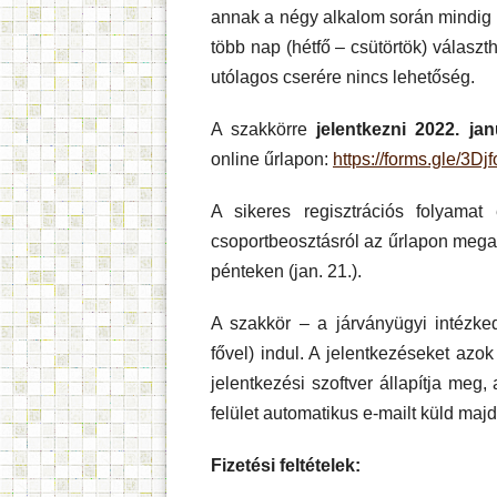
annak a négy alkalom során mindig a
több nap (hétfő – csütörtök) választ
utólagos cserére nincs lehetőség.
A szakkörre
jelentkezni
2022. ja
online űrlapon:
https://forms.gle/3
A sikeres regisztrációs folyamat
csoportbeosztásról az űrlapon mega
pénteken (jan. 21.).
A szakkör – a járványügyi intézk
fővel) indul. A jelentkezéseket azo
jelentkezési szoftver állapítja meg
felület automatikus e-mailt küld maj
Fizetési feltételek: