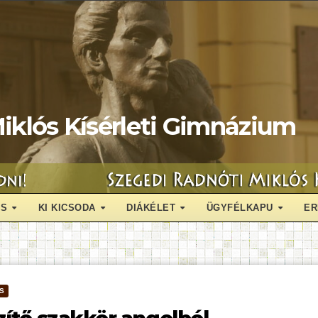
iklós Kísérleti Gimnázium
ÁS
KI KICSODA
DIÁKÉLET
ÜGYFÉLKAPU
ER
S