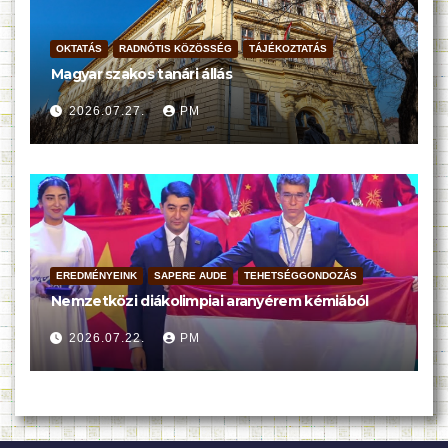
OKTATÁS
RADNÓTIS KÖZÖSSÉG
TÁJÉKOZTATÁS
Magyar szakos tanári állás
2026.07.27.
PM
EREDMÉNYEINK
SAPERE AUDE
TEHETSÉGGONDOZÁS
Nemzetközi diákolimpiai aranyérem kémiából
2026.07.22.
PM