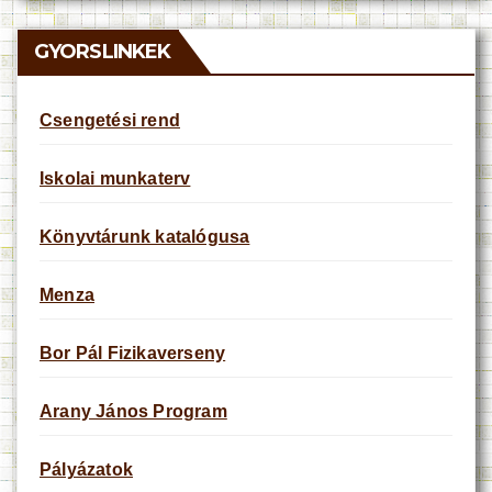
i
c
e
GYORSLINKEK
Csengetési rend
Iskolai munkaterv
Könyvtárunk katalógusa
Menza
Bor Pál Fizikaverseny
Arany János Program
Pályázatok