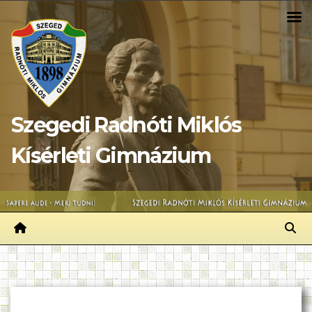
Skip
to
content
Szegedi Radnóti Miklós
Kísérleti Gimnázium