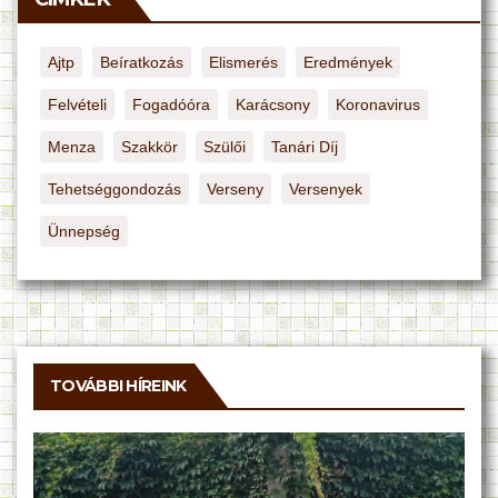
Ajtp
Beíratkozás
Elismerés
Eredmények
Felvételi
Fogadóóra
Karácsony
Koronavirus
Menza
Szakkör
Szülői
Tanári Díj
Tehetséggondozás
Verseny
Versenyek
Ünnepség
TOVÁBBI HÍREINK