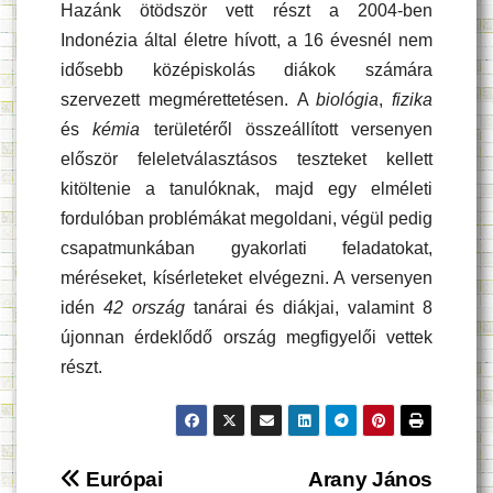
Hazánk ötödször vett részt a 2004-ben
Indonézia által életre hívott, a 16 évesnél nem
idősebb középiskolás diákok számára
szervezett megmérettetésen. A
biológia
,
fizika
és
kémia
területéről összeállított versenyen
először feleletválasztásos teszteket kellett
kitöltenie a tanulóknak, majd egy elméleti
fordulóban problémákat megoldani, végül pedig
csapatmunkában gyakorlati feladatokat,
méréseket, kísérleteket elvégezni. A versenyen
idén
42 ország
tanárai és diákjai, valamint 8
újonnan érdeklődő ország megfigyelői vettek
részt.
Bejegyzés
Európai
Arany János