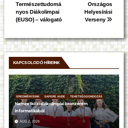
Természettudomá
Országos
navigáció
nyos Diákolimpai
Helyesírási
(EUSO) – válogató
Verseny
KAPCSOLODÓ HÍREINK
EREDMÉNYEINK
SAPERE AUDE
TEHETSÉGGONDOZÁS
Nemzetközi diákolimpiai bronzérem
informatikából
AUG 2, 2026