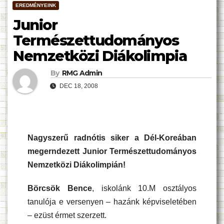
EREDMÉNYEINK
Junior
Természettudományos
Nemzetközi Diákolimpia
By
RMG Admin
DEC 18, 2008
Nagyszerű radnótis siker a Dél-Koreában
megerndezett Junior Természettudományos
Nemzetközi Diákolimpián!
Börcsök Bence
, iskolánk 10.M osztályos
tanulója e versenyen – hazánk képviseletében
– ezüst érmet szerzett.