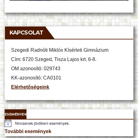
KAPCSOLAT
Szegedi Radnóti Miklós Kísérleti Gimnázium
Cím: 6720 Szeged, Tisza Lajos krt. 6-8.
OM azonosító: 029743
KK-azonosító: CA0101
Elérhetőségeink
ESEMÉNYEK
Nincsenek jövőbeni események.
N
o
További események
t