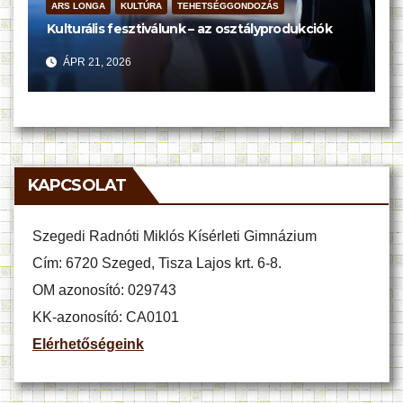
ARS LONGA
KULTÚRA
TEHETSÉGGONDOZÁS
Kulturális fesztiválunk – az osztályprodukciók
ÁPR 21, 2026
KAPCSOLAT
Szegedi Radnóti Miklós Kísérleti Gimnázium
Cím: 6720 Szeged, Tisza Lajos krt. 6-8.
OM azonosító: 029743
KK-azonosító: CA0101
Elérhetőségeink