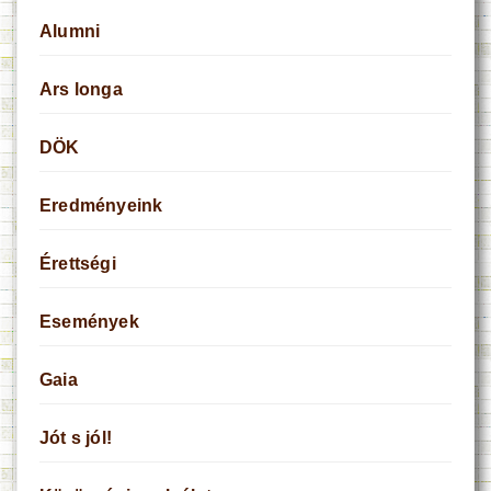
Alumni
Ars longa
DÖK
Eredményeink
Érettségi
Események
Gaia
Jót s jól!