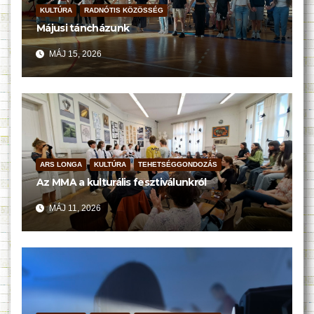
KULTÚRA
RADNÓTIS KÖZÖSSÉG
Májusi táncházunk
MÁJ 15, 2026
ARS LONGA
KULTÚRA
TEHETSÉGGONDOZÁS
Az MMA a kulturális fesztiválunkról
MÁJ 11, 2026