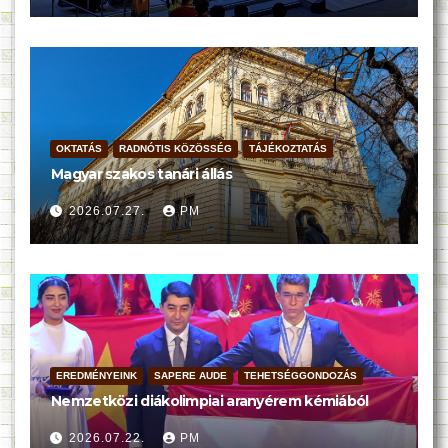
OKTATÁS
RADNÓTIS KÖZÖSSÉG
TÁJÉKOZTATÁS
Magyar szakos tanári állás
2026.07.27.
PM
EREDMÉNYEINK
SAPERE AUDE
TEHETSÉGGONDOZÁS
Nemzetközi diákolimpiai aranyérem kémiából
2026.07.22.
PM