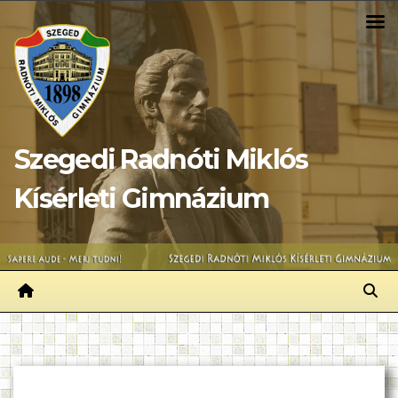
Skip
to
content
Szegedi Radnóti Miklós
Kísérleti Gimnázium