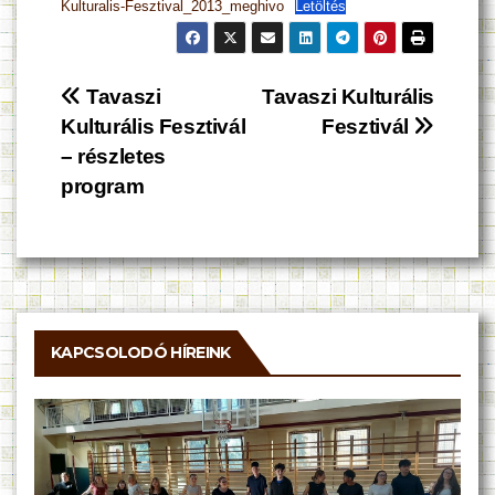
Kulturalis-Fesztival_2013_meghivo
Letöltés
Bejegyzés
Tavaszi
Tavaszi Kulturális
Kulturális Fesztivál
Fesztivál
navigáció
– részletes
program
KAPCSOLODÓ HÍREINK