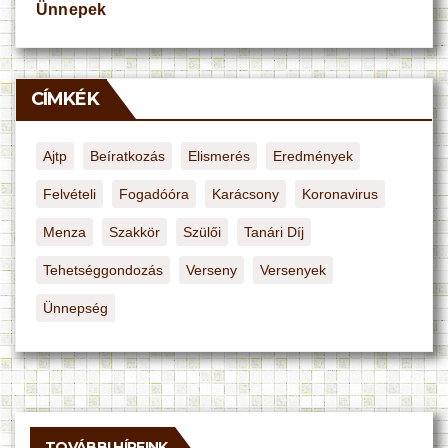
Ünnepek
CÍMKÉK
Ajtp
Beíratkozás
Elismerés
Eredmények
Felvételi
Fogadóóra
Karácsony
Koronavirus
Menza
Szakkör
Szülői
Tanári Díj
Tehetséggondozás
Verseny
Versenyek
Ünnepség
TOVÁBBI HÍREINK