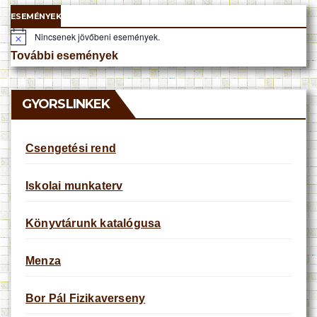
ESEMÉNYEK
Nincsenek jövőbeni események.
N
o
További események
t
i
c
e
GYORSLINKEK
Csengetési rend
Iskolai munkaterv
Könyvtárunk katalógusa
Menza
Bor Pál Fizikaverseny