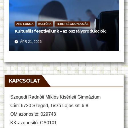
ARS LONGA
KULTÚRA
TEHETSÉGGONDOZÁS
Kulturális fesztiválunk – az osztályprodukciók
ÁPR 21, 2026
KAPCSOLAT
Szegedi Radnóti Miklós Kísérleti Gimnázium
Cím: 6720 Szeged, Tisza Lajos krt. 6-8.
OM azonosító: 029743
KK-azonosító: CA0101