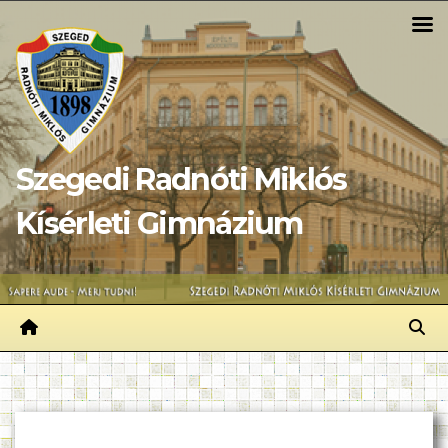
Skip
to
content
Szegedi Radnóti Miklós
Kísérleti Gimnázium