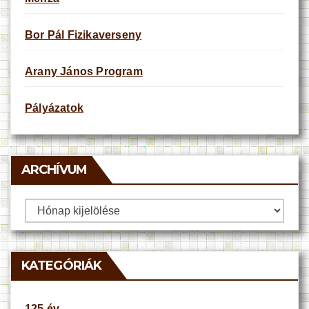
Bor Pál Fizikaverseny
Arany János Program
Pályázatok
ARCHÍVUM
Archívum
KATEGÓRIÁK
125 év