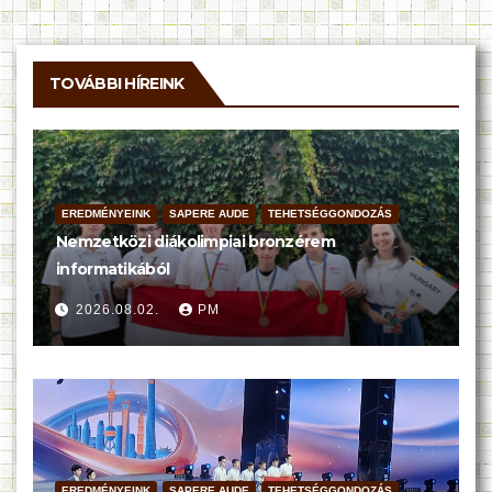
TOVÁBBI HÍREINK
EREDMÉNYEINK
SAPERE AUDE
TEHETSÉGGONDOZÁS
Nemzetközi diákolimpiai bronzérem
informatikából
2026.08.02.
PM
EREDMÉNYEINK
SAPERE AUDE
TEHETSÉGGONDOZÁS