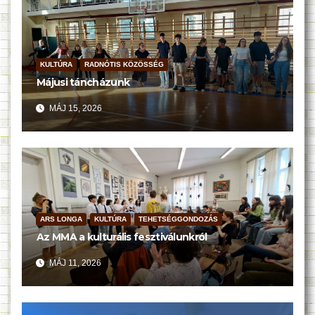
KULTÚRA
RADNÓTIS KÖZÖSSÉG
Májusi táncházunk
MÁJ 15, 2026
ARS LONGA
KULTÚRA
TEHETSÉGGONDOZÁS
Az MMA a kulturális fesztiválunkról
MÁJ 11, 2026