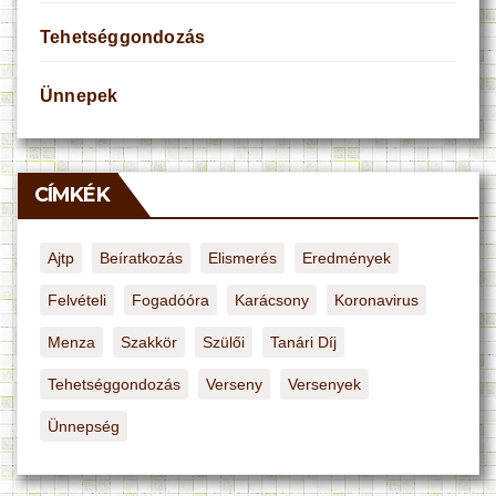
Tehetséggondozás
Ünnepek
CÍMKÉK
Ajtp
Beíratkozás
Elismerés
Eredmények
Felvételi
Fogadóóra
Karácsony
Koronavirus
Menza
Szakkör
Szülői
Tanári Díj
Tehetséggondozás
Verseny
Versenyek
Ünnepség