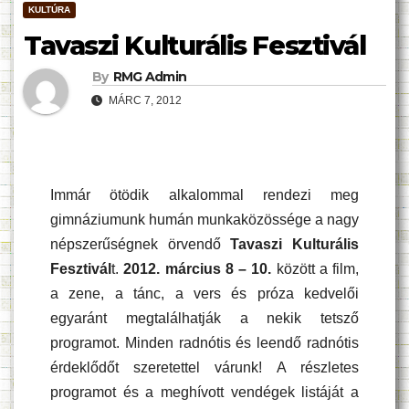
KULTÚRA
Tavaszi Kulturális Fesztivál
By
RMG Admin
MÁRC 7, 2012
Immár ötödik alkalommal rendezi meg
gimnáziumunk humán munkaközössége a nagy
népszerűségnek örvendő
Tavaszi Kulturális
Fesztivál
t.
2012. március 8 – 10.
között a film,
a zene, a tánc, a vers és próza kedvelői
egyaránt megtalálhatják a nekik tetsző
programot. Minden radnótis és leendő radnótis
érdeklődőt szeretettel várunk! A részletes
programot és a meghívott vendégek listáját a