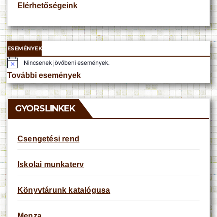
Elérhetőségeink
ESEMÉNYEK
Nincsenek jövőbeni események.
N
o
További események
t
i
c
e
GYORSLINKEK
Csengetési rend
Iskolai munkaterv
Könyvtárunk katalógusa
Menza