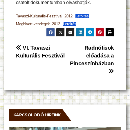
csatolt dokumentumban olvashatják.
Tavaszi-Kulturalis-Fesztival_2012
Letöltés
Meghivott-vendegek_2012
Letöltés
Bejegyzés
VI. Tavaszi
Radnótisok
Kulturális Fesztivál
előadása a
navigáció
Pinceszínházban
KAPCSOLODÓ HÍREINK