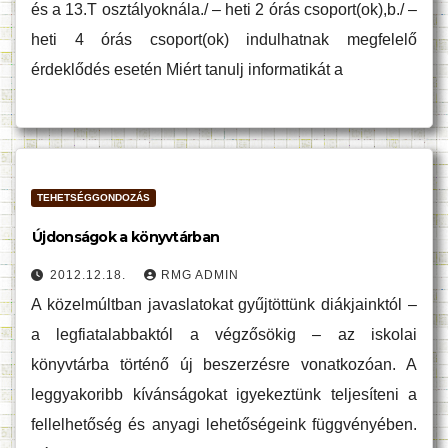
és a 13.T osztályoknála./ – heti 2 órás csoport(ok),b./ –
heti 4 órás csoport(ok) indulhatnak megfelelő
érdeklődés esetén Miért tanulj informatikát a
TEHETSÉGGONDOZÁS
Újdonságok a könyvtárban
2012.12.18.
RMG ADMIN
A közelmúltban javaslatokat gyűjtöttünk diákjainktól –
a legfiatalabbaktól a végzősökig – az iskolai
könyvtárba történő új beszerzésre vonatkozóan. A
leggyakoribb kívánságokat igyekeztünk teljesíteni a
fellelhetőség és anyagi lehetőségeink függvényében.