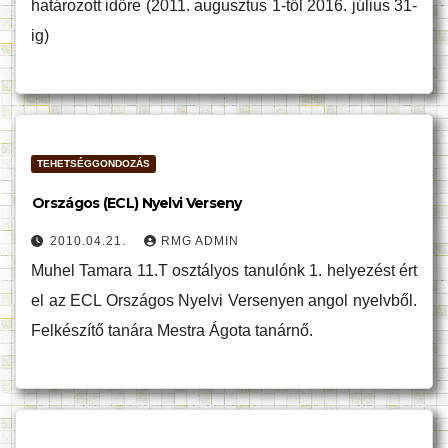
határozott időre (2011. augusztus 1-től 2016. július 31-
ig)
TEHETSÉGGONDOZÁS
Országos (ECL) Nyelvi Verseny
2010.04.21.
RMG ADMIN
Muhel Tamara 11.T osztályos tanulónk 1. helyezést ért
el az ECL Országos Nyelvi Versenyen angol nyelvből.
Felkészítő tanára Mestra Ágota tanárnő.