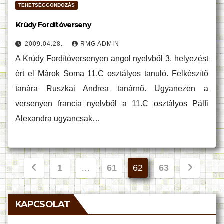
TEHETSÉGGONDOZÁS
Krúdy Fordítóverseny
2009.04.28.
RMG ADMIN
A Krúdy Fordítóversenyen angol nyelvből 3. helyezést
ért el Márok Soma 11.C osztályos tanuló. Felkészítő
tanára Ruszkai Andrea tanárnő. Ugyanezen a
versenyen francia nyelvből a 11.C osztályos Pálfi
Alexandra ugyancsak…
Bejegyzések
1
…
61
62
63
lapozása
KAPCSOLAT