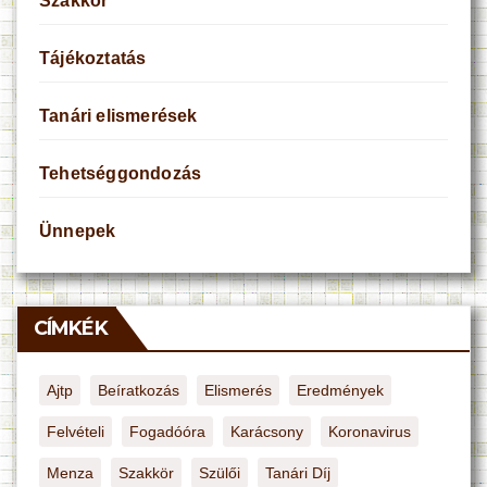
Szakkör
Tájékoztatás
Tanári elismerések
Tehetséggondozás
Ünnepek
CÍMKÉK
Ajtp
Beíratkozás
Elismerés
Eredmények
Felvételi
Fogadóóra
Karácsony
Koronavirus
Menza
Szakkör
Szülői
Tanári Díj