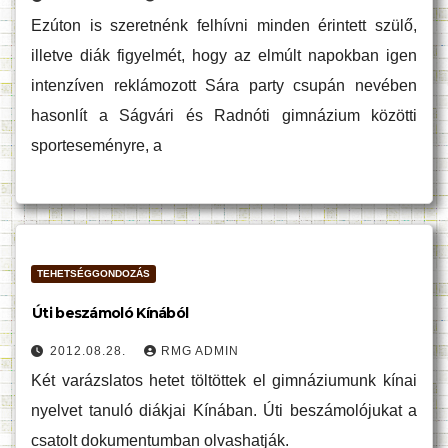
Ezúton is szeretnénk felhívni minden érintett szülő,
illetve diák figyelmét, hogy az elmúlt napokban igen
intenzíven reklámozott Sára party csupán nevében
hasonlít a Ságvári és Radnóti gimnázium közötti
sporteseményre, a
TEHETSÉGGONDOZÁS
Úti beszámoló Kínából
2012.08.28.
RMG ADMIN
Két varázslatos hetet töltöttek el gimnáziumunk kínai
nyelvet tanuló diákjai Kínában. Úti beszámolójukat a
csatolt dokumentumban olvashatják.