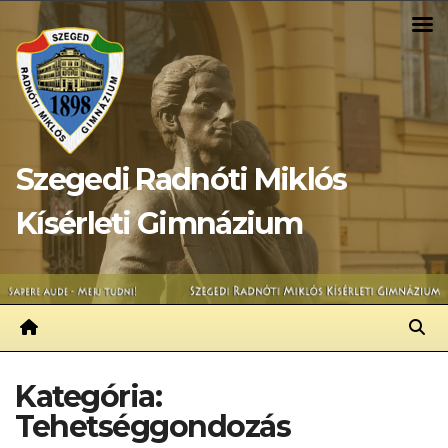
Skip
to
content
Szegedi Radnóti Miklós
Kísérleti Gimnázium
Kategória:
Tehetséggondozás