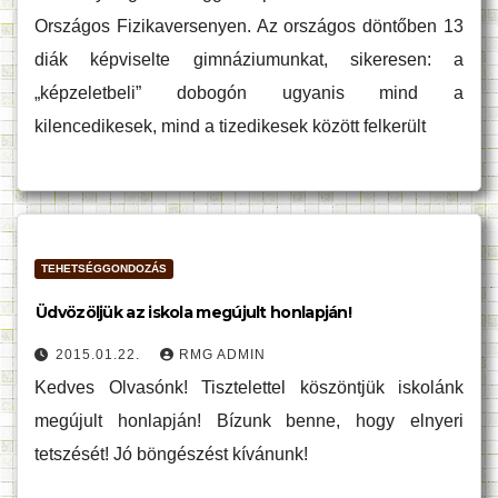
Országos Fizikaversenyen. Az országos döntőben 13
diák képviselte gimnáziumunkat, sikeresen: a
„képzeletbeli” dobogón ugyanis mind a
kilencedikesek, mind a tizedikesek között felkerült
TEHETSÉGGONDOZÁS
Üdvözöljük az iskola megújult honlapján!
2015.01.22.
RMG ADMIN
Kedves Olvasónk! Tisztelettel köszöntjük iskolánk
megújult honlapján! Bízunk benne, hogy elnyeri
tetszését! Jó böngészést kívánunk!