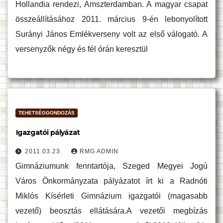
Hollandia rendezi, Amszterdamban. A magyar csapat
összeállításához 2011. március 9-én lebonyolított
Surányi János Emlékverseny volt az első válogató. A
versenyzők négy és fél órán keresztül
TEHETSÉGGONDOZÁS
Igazgatói pályázat
2011.03.23.
RMG ADMIN
Gimnáziumunk fenntartója, Szeged Megyei Jogú
Város Önkormányzata pályázatot írt ki a Radnóti
Miklós Kísérleti Gimnázium igazgatói (magasabb
vezető) beosztás ellátására.A vezetői megbízás