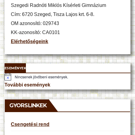
Szegedi Radnóti Miklós Kísérleti Gimnázium
Cím: 6720 Szeged, Tisza Lajos krt. 6-8.
OM azonosító: 029743
KK-azonosító: CA0101
Elérhetőségeink
ESEMÉNYEK
Nincsenek jövőbeni események.
N
o
További események
t
i
c
e
GYORSLINKEK
Csengetési rend