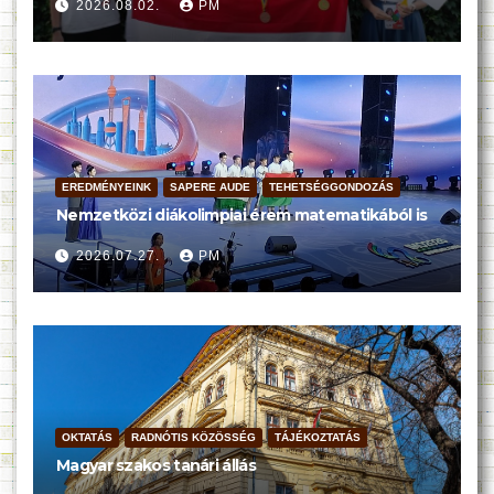
2026.08.02.
PM
EREDMÉNYEINK
SAPERE AUDE
TEHETSÉGGONDOZÁS
Nemzetközi diákolimpiai érem matematikából is
2026.07.27.
PM
OKTATÁS
RADNÓTIS KÖZÖSSÉG
TÁJÉKOZTATÁS
Magyar szakos tanári állás