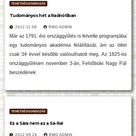
TEHETSÉGGONDOZÁS
Tudományos hét a Radnótiban
2012.11.09.
RMG ADMIN
Már az 1791. évi országgyűlés is felvette programjába
egy tudományos akadémia felállítását, ám az ötlet
csak 34 évvel később valósulhatott meg. Az 1825-ös
országgyűlésen november 3-án, Felsőbüki Nagy Pál
beszédének
TEHETSÉGGONDOZÁS
Ez a Sára nem az a Sá-Ra!
2012.09.24.
RMG ADMIN