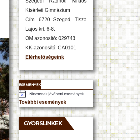
Szegedi Radnóti Miklós
Kísérleti Gimnázium
Cím: 6720 Szeged, Tisza
Lajos krt. 6-8.
OM azonosító: 029743
KK-azonosító: CA0101
Elérhetőségeink
ESEMÉNYEK
Nincsenek jövőbeni események.
N
o
További események
t
i
c
e
GYORSLINKEK