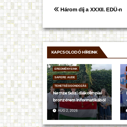
Bejegyzés
Három díj a XXXII. EDÜ-n
navigáció
KAPCSOLODÓ HÍREINK
EREDMÉNYEINK
SAPERE AUDE
TEHETSÉGGONDOZÁS
Nemzetközi diákolimpiai
bronzérem informatikából
AUG 2, 2026