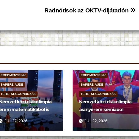
Radnótisok az OKTV-díjátadón
EREDMÉNYEINK
EREDMÉNYEINK
SAPERE AUDE
SAPERE AUDE
TEHETSÉGGONDOZÁS
TEHETSÉGGONDOZÁS
Nemzetközi diákolimpiai
Nemzetközi diákolimpiai
érem matematikából is
aranyérem kémiából
JÚL 27, 2026
JÚL 22, 2026