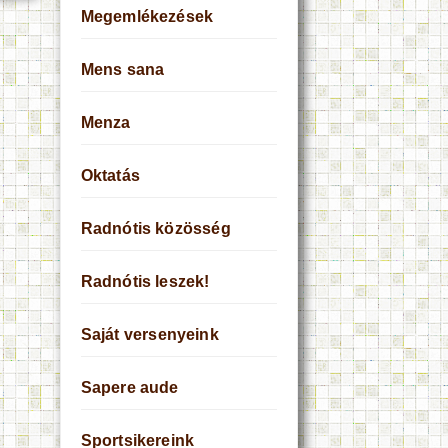
Megemlékezések
Mens sana
Menza
Oktatás
Radnótis közösség
Radnótis leszek!
Saját versenyeink
Sapere aude
Sportsikereink