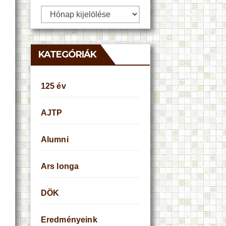
Archívum
KATEGÓRIÁK
125 év
AJTP
Alumni
Ars longa
DÖK
Eredményeink