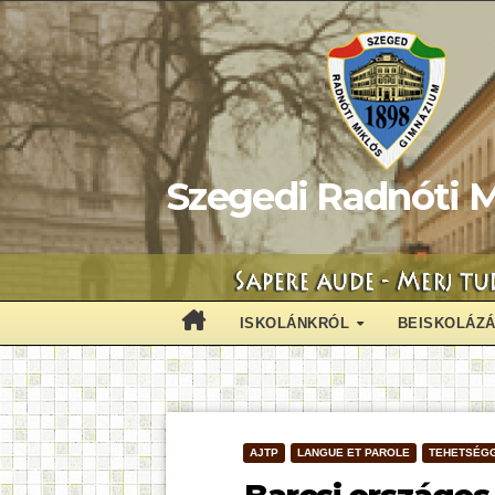
Skip
to
content
Szegedi Radnóti M
ISKOLÁNKRÓL
BEISKOLÁZ
AJTP
LANGUE ET PAROLE
TEHETSÉG