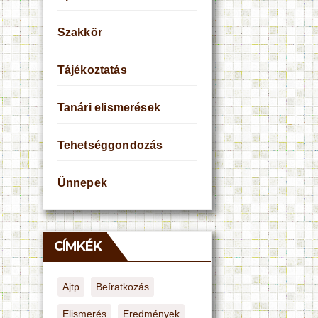
Szakkör
Tájékoztatás
Tanári elismerések
Tehetséggondozás
Ünnepek
CÍMKÉK
Ajtp
Beíratkozás
Elismerés
Eredmények