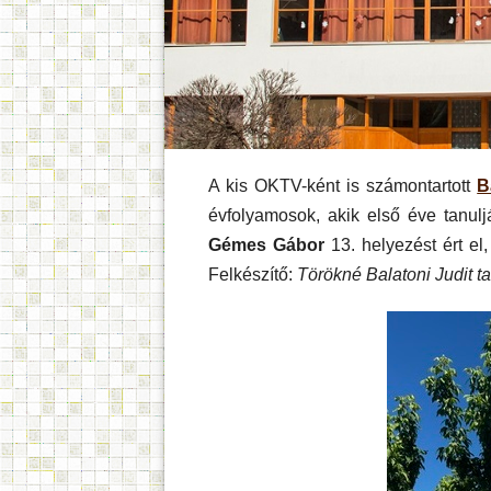
A kis OKTV-ként is számontartott
B
évfolyamosok, akik első éve tanul
Gémes Gábor
13. helyezést ért el
Felkészítő:
Törökné Balatoni Judit t