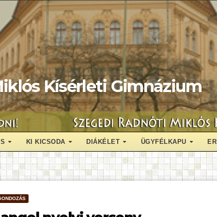
iklós Kísérleti Gimnázium
ÁS
KI KICSODA
DIÁKÉLET
ÜGYFÉLKAPU
ER
GONDOZÁS