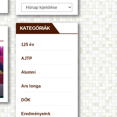
Archívum
KATEGÓRIÁK
125 év
AJTP
Alumni
Ars longa
DÖK
Eredményeink