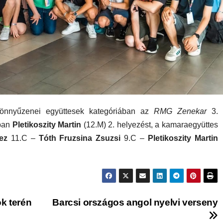
nnyűzenei együttesek kategóriában az
RMG Zenekar
3.
ában
Pletikoszity Martin
(12.M) 2. helyezést, a kamaraegyüttes
nez
11.C –
Tóth Fruzsina Zsuzsi
9.C –
Pletikoszity Martin
k terén
Barcsi országos angol nyelvi verseny