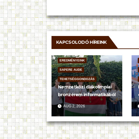
navigáció
KAPCSOLODÓ HÍREINK
EREDMÉNYEINK
SAPERE AUDE
TEHETSÉGGONDOZÁS
Nemzetközi diákolimpiai
bronzérem informatikából
AUG 2, 2026