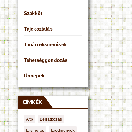
Szakkör
Tájékoztatás
Tanári elismerések
Tehetséggondozás
Ünnepek
CÍMKÉK
Ajtp
Beíratkozás
Elismerés
Eredmények