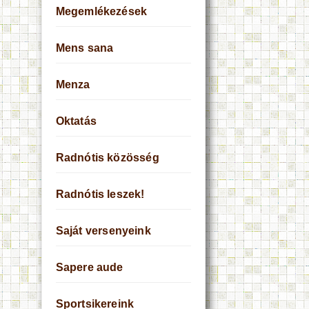
Megemlékezések
Mens sana
Menza
Oktatás
Radnótis közösség
Radnótis leszek!
Saját versenyeink
Sapere aude
Sportsikereink