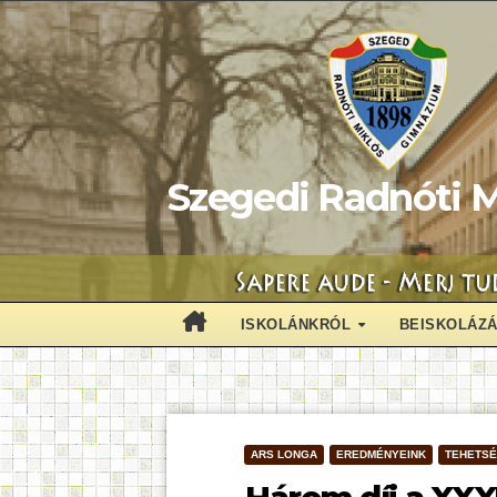
Skip
to
content
Szegedi Radnóti M
ISKOLÁNKRÓL
BEISKOLÁZ
ARS LONGA
EREDMÉNYEINK
TEHETS