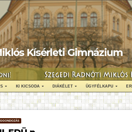
iklós Kísérleti Gimnázium
ÁS
KI KICSODA
DIÁKÉLET
ÜGYFÉLKAPU
ER
ÉGGONDOZÁS