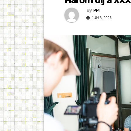
Három díj a XXX
By
PM
JÚN 8, 2026