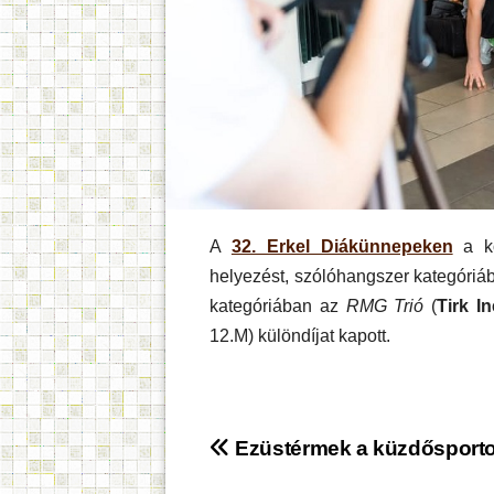
A
32. Erkel Diákünnepeken
a kö
helyezést, szólóhangszer kategóri
kategóriában az
RMG Trió
(
Tirk I
12.M) különdíjat kapott.
Bejegyzés
Ezüstérmek a küzdősporto