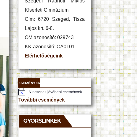
Szegedi Radnóti Miklós
Kísérleti Gimnázium
Cím: 6720 Szeged, Tisza
Lajos krt. 6-8.
OM azonosító: 029743
KK-azonosító: CA0101
Elérhetőségeink
ESEMÉNYEK
Nincsenek jövőbeni események.
N
o
További események
t
i
c
e
GYORSLINKEK