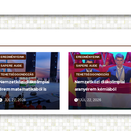
EREDMÉNYEINK
EREDMÉNYEINK
SAPERE AUDE
SAPERE AUDE
TEHETSÉGGONDOZÁS
TEHETSÉGGONDOZÁS
Nemzetközi diákolimpiai
Nemzetközi diákolimpiai
érem matematikából is
aranyérem kémiából
JÚL 27, 2026
JÚL 22, 2026