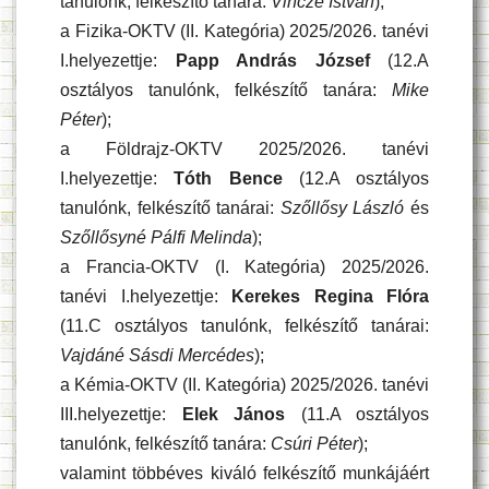
tanulónk, felkészítő tanára:
Vincze István
);
a Fizika-OKTV (II. Kategória) 2025/2026. tanévi
I.helyezettje:
Papp András József
(12.A
osztályos tanulónk, felkészítő tanára:
Mike
Péter
);
a Földrajz-OKTV 2025/2026. tanévi
I.helyezettje:
Tóth Bence
(12.A osztályos
tanulónk, felkészítő tanárai:
Szőllősy László
és
Szőllősyné Pálfi Melinda
);
a Francia-OKTV (I. Kategória) 2025/2026.
tanévi I.helyezettje:
Kerekes Regina Flóra
(11.C osztályos tanulónk, felkészítő tanárai:
Vajdáné Sásdi Mercédes
);
a Kémia-OKTV (II. Kategória) 2025/2026. tanévi
III.helyezettje:
Elek János
(11.A osztályos
tanulónk, felkészítő tanára:
Csúri Péter
);
valamint többéves kiváló felkészítő munkájáért