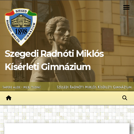
Skip
to
content
Szegedi Radnóti Miklós
Kísérleti Gimnázium