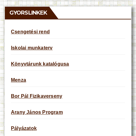
i
c
e
GYORSLINKEK
Csengetési rend
Iskolai munkaterv
Könyvtárunk katalógusa
Menza
Bor Pál Fizikaverseny
Arany János Program
Pályázatok