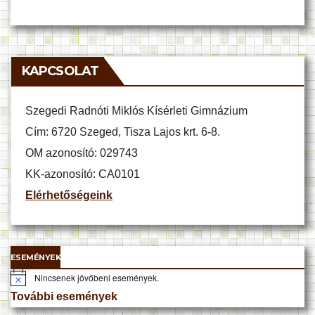
KAPCSOLAT
Szegedi Radnóti Miklós Kísérleti Gimnázium
Cím: 6720 Szeged, Tisza Lajos krt. 6-8.
OM azonosító: 029743
KK-azonosító: CA0101
Elérhetőségeink
ESEMÉNYEK
Nincsenek jövőbeni események.
N
o
További események
t