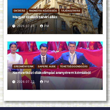
OKTATÁS
RADNÓTIS KÖZÖSSÉG
TÁJÉKOZTATÁS
Magyar szakos tanári állás
2026.07.27.
PM
EREDMÉNYEINK
SAPERE AUDE
TEHETSÉGGONDOZÁS
Nemzetközi diákolimpiai aranyérem kémiából
2026.07.22.
PM