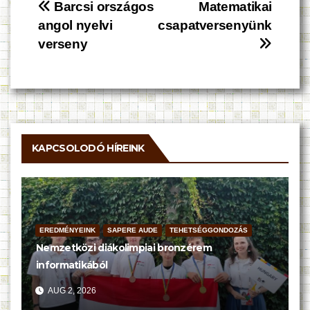
Bejegyzés
Barcsi országos
Matematikai
angol nyelvi
csapatversenyünk
navigáció
verseny
KAPCSOLODÓ HÍREINK
EREDMÉNYEINK
SAPERE AUDE
TEHETSÉGGONDOZÁS
Nemzetközi diákolimpiai bronzérem
informatikából
AUG 2, 2026