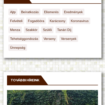
Ajtp
Beíratkozás
Elismerés
Eredmények
Felvételi
Fogadóóra
Karácsony
Koronavirus
Menza
Szakkör
Szülői
Tanári Díj
Tehetséggondozás
Verseny
Versenyek
Ünnepség
TOVÁBBI HÍREINK