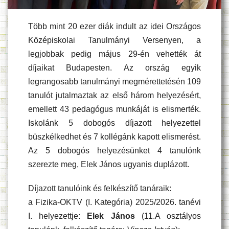
Több mint 20 ezer diák indult az idei Országos
Középiskolai Tanulmányi Versenyen, a
legjobbak pedig május 29-én vehették át
díjaikat Budapesten. Az ország egyik
legrangosabb tanulmányi megmérettetésén 109
tanulót jutalmaztak az első három helyezésért,
emellett 43 pedagógus munkáját is elismerték.
Iskolánk 5 dobogós díjazott helyezettel
büszkélkedhet és 7 kollégánk kapott elismerést.
Az 5 dobogós helyezésünket 4 tanulónk
szerezte meg, Elek János ugyanis duplázott.
Díjazott tanulóink és felkészítő tanáraik:
a Fizika-OKTV (I. Kategória) 2025/2026. tanévi
I. helyezettje:
Elek János
(11.A osztályos