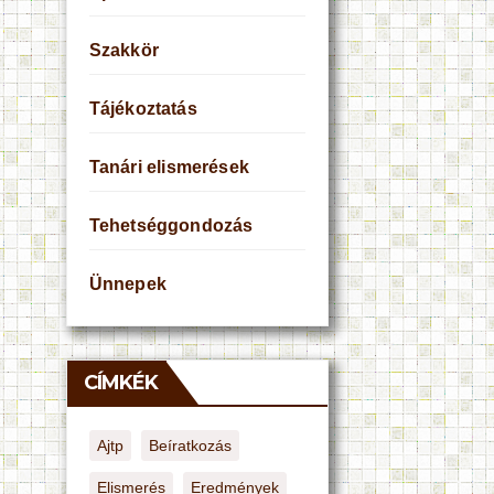
Szakkör
Tájékoztatás
Tanári elismerések
Tehetséggondozás
Ünnepek
CÍMKÉK
Ajtp
Beíratkozás
Elismerés
Eredmények