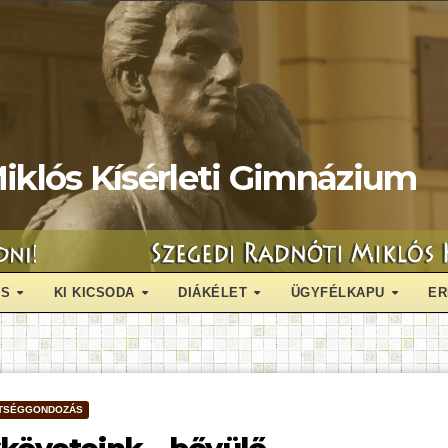
iklós Kísérleti Gimnázium
ÁS
KI KICSODA
DIÁKÉLET
ÜGYFÉLKAPU
ER
TSÉGGONDOZÁS