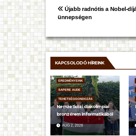
Bejegyzés
Újabb radnótis a Nobel-díj
ünnepségen
navigáció
KAPCSOLODÓ HÍREINK
EREDMÉNYEINK
SAPERE AUDE
TEHETSÉGGONDOZÁS
Nemzetközi diákolimpiai
bronzérem informatikából
AUG 2, 2026