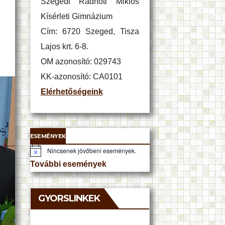
Szegedi Radnóti Miklós
Kísérleti Gimnázium
Cím: 6720 Szeged, Tisza
Lajos krt. 6-8.
OM azonosító: 029743
KK-azonosító: CA0101
Elérhetőségeink
ESEMÉNYEK
Nincsenek jövőbeni események.
N
o
További események
t
i
c
e
GYORSLINKEK