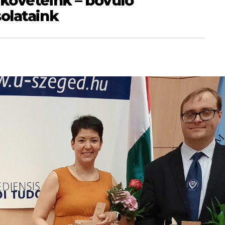
követeink – bővülő
olataink