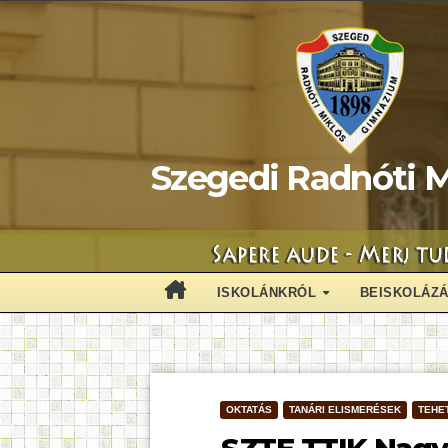
Skip
to
content
Szegedi Radnóti M
ISKOLÁNKRÓL
BEISKOLÁZ
OKTATÁS
TANÁRI ELISMERÉSEK
TEHE