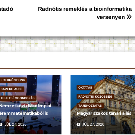
átadó
Radnótis remeklés a bioinformatika
versenyen
EREDMÉNYEINK
OKTATÁS
SAPERE AUDE
RADNÓTIS KÖZÖSSÉG
TEHETSÉGGONDOZÁS
Nemzetközi diákolimpiai
TÁJÉKOZTATÁS
érem matematikából is
Magyar szakos tanári állás
JÚL 27, 2026
JÚL 27, 2026