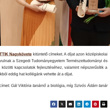
TTIK Nagykövete
kitüntető címeket. A díjat azon középiskolai
járulnak a Szegedi Tudományegyetem Természettudományi és
 közötti kapcsolatok fejlesztéséhez, valamint népszerűsítik a
kból eddig hat kollégánk vehette át a díjat.
 címet:
Gál Viktória tanárnő
a biológia, míg
Szivós Ádám tanár