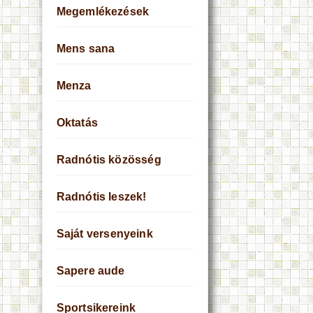
Megemlékezések
Mens sana
Menza
Oktatás
Radnótis közösség
Radnótis leszek!
Saját versenyeink
Sapere aude
Sportsikereink