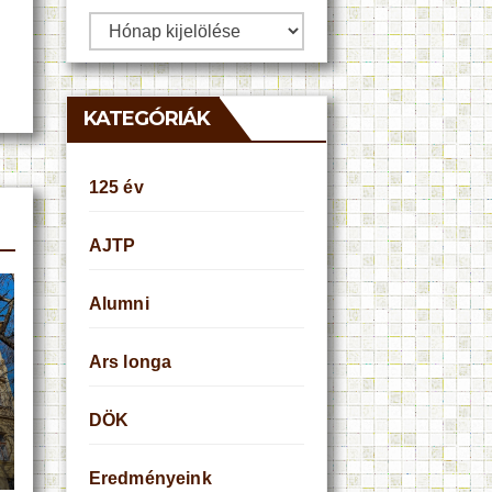
Archívum
KATEGÓRIÁK
125 év
AJTP
Alumni
Ars longa
DÖK
Eredményeink