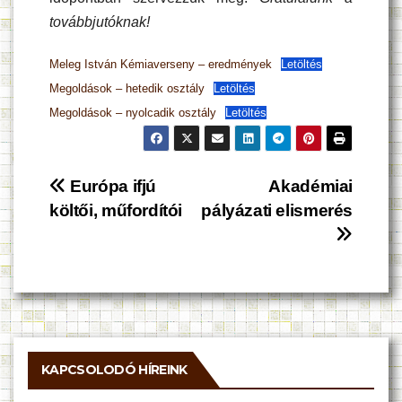
továbbjutóknak!
Meleg István Kémiaverseny – eredmények
Letöltés
Megoldások – hetedik osztály
Letöltés
Megoldások – nyolcadik osztály
Letöltés
Bejegyzés
Európa ifjú
Akadémiai
költői, műfordítói
pályázati elismerés
navigáció
KAPCSOLODÓ HÍREINK