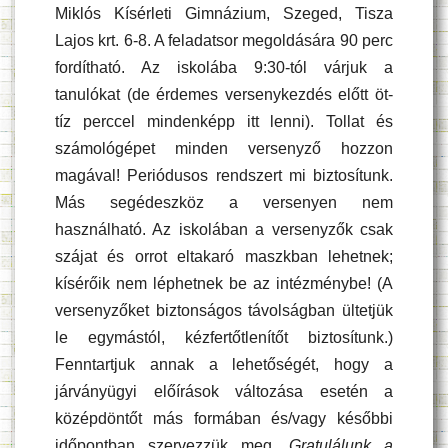
Miklós Kísérleti Gimnázium, Szeged, Tisza
Lajos krt. 6-8. A feladatsor megoldására 90 perc
fordítható. Az iskolába 9:30-tól várjuk a
tanulókat (de érdemes versenykezdés előtt öt-
tíz perccel mindenképp itt lenni). Tollat és
számológépet minden versenyző hozzon
magával! Periódusos rendszert mi biztosítunk.
Más segédeszköz a versenyen nem
használható. Az iskolában a versenyzők csak
szájat és orrot eltakaró maszkban lehetnek;
kísérőik nem léphetnek be az intézménybe! (A
versenyzőket biztonságos távolságban ültetjük
le egymástól, kézfertőtlenítőt biztosítunk.)
Fenntartjuk annak a lehetőségét, hogy a
járványügyi előírások változása esetén a
középdöntőt más formában és/vagy későbbi
időpontban szervezzük meg.
Gratulálunk a