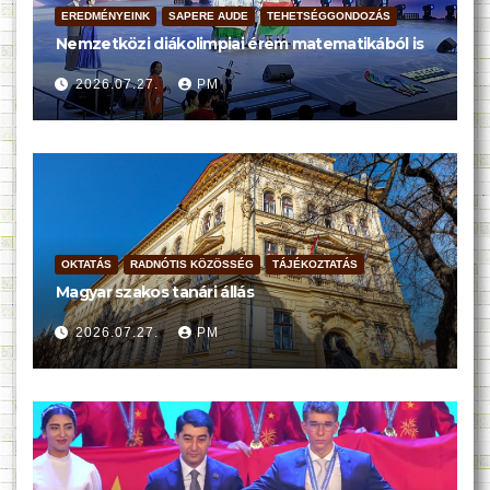
EREDMÉNYEINK
SAPERE AUDE
TEHETSÉGGONDOZÁS
Nemzetközi diákolimpiai érem matematikából is
2026.07.27.
PM
OKTATÁS
RADNÓTIS KÖZÖSSÉG
TÁJÉKOZTATÁS
Magyar szakos tanári állás
2026.07.27.
PM