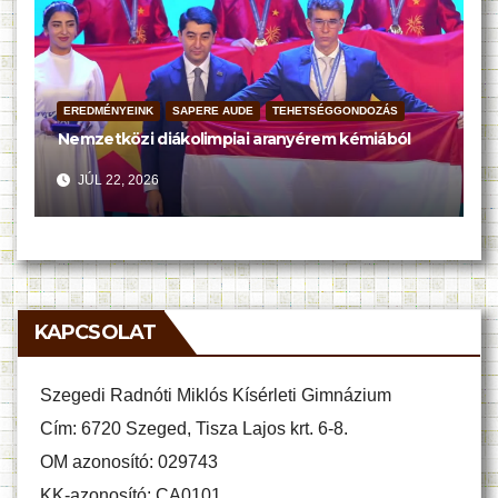
EREDMÉNYEINK
SAPERE AUDE
TEHETSÉGGONDOZÁS
Nemzetközi diákolimpiai aranyérem kémiából
JÚL 22, 2026
KAPCSOLAT
Szegedi Radnóti Miklós Kísérleti Gimnázium
Cím: 6720 Szeged, Tisza Lajos krt. 6-8.
OM azonosító: 029743
KK-azonosító: CA0101