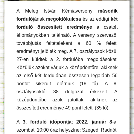
A Meleg István Kémiaverseny
második
forduló
jának
megoldókulcsa
és az eddigi
két
forduló összesített eredménye
a csatolt
állományokban található. A verseny szervezői
továbbjutás feltételeként a 60 % feletti
eredményt jelölték meg. A 7. osztályosok közül
27-en küldtek a 2. fordulóba megoldásokat.
Közülük azokat várjuk a középdöntőre, akiknek
az első két fordulóban összesen legalább 56
pontot sikerült elérniük (18 fő). A 8.
osztályosoktól 38 dolgozat érkezett. A
középdöntőbe azok jutottak, akiknek az
összesített eredménye 49 pont feletti (35 fő).
A
3. forduló időpontja: 2022. január 8
-a,
szombat, 10:00 óra; helyszíne: Szegedi Radnóti