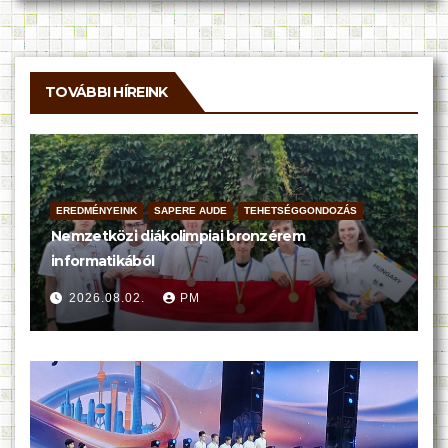
TOVÁBBI HÍREINK
EREDMÉNYEINK
SAPERE AUDE
TEHETSÉGGONDOZÁS
Nemzetközi diákolimpiai bronzérem
informatikából
2026.08.02.
PM