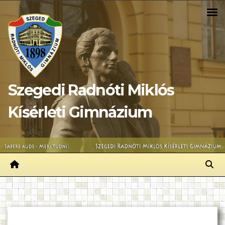
Skip
to
content
Szegedi Radnóti Miklós
Kísérleti Gimnázium