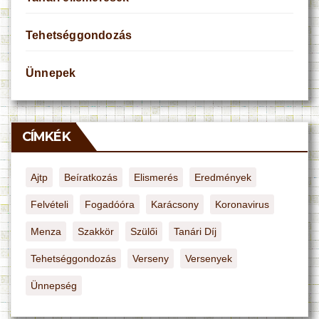
Tehetséggondozás
Ünnepek
CÍMKÉK
Ajtp
Beíratkozás
Elismerés
Eredmények
Felvételi
Fogadóóra
Karácsony
Koronavirus
Menza
Szakkör
Szülői
Tanári Díj
Tehetséggondozás
Verseny
Versenyek
Ünnepség