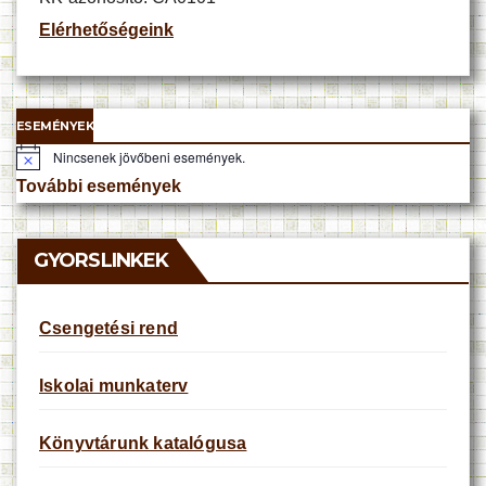
Elérhetőségeink
ESEMÉNYEK
Nincsenek jövőbeni események.
N
o
További események
t
i
c
e
GYORSLINKEK
Csengetési rend
Iskolai munkaterv
Könyvtárunk katalógusa