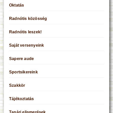
Oktatás
Radnótis közösség
Radnótis leszek!
Saját versenyeink
Sapere aude
Sportsikereink
Szakkör
Tájékoztatás
Tanári elismerések