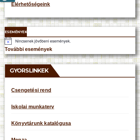
Elérhetőségeink
ESEMÉNYEK
Nincsenek jövőbeni események.
N
o
További események
t
i
c
e
GYORSLINKEK
Csengetési rend
Iskolai munkaterv
Könyvtárunk katalógusa
Menza