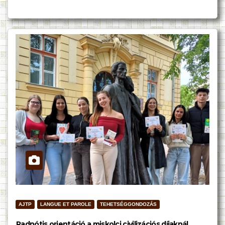
AJTP
LANGUE ET PAROLE
TEHETSÉGGONDOZÁS
Radnótis orientáció a miskolci civilizációs díjaknál