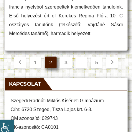
francia nyelvből szerepeltek kiemelkedően tanulóink.
Első helyezést ért el Kerekes Regina Flóra 10. C
osztályos tanulónk (felkészítő: Vajdáné Sásdi
Mercédes tanárnő), harmadik helyezett
Bejegyzések
1
2
3
…
5
lapozása
KAPCSOLAT
Szegedi Radnóti Miklós Kísérleti Gimnázium
Cím: 6720 Szeged, Tisza Lajos krt. 6-8.
OM azonosító: 029743
KK-azonosító: CA0101