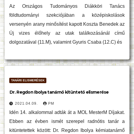
Az Országos Tudományos Diákköri Tanács
földtudományi szekciójában a középiskolások
versenyén arany minősítést kapott Koszta Benedek az
Új vizes élőhely az utak találkozásánál című
dolgozatával (11.M), valamint Gyuris Csaba (12.C) és
TANÁRI ELISMERÉSEK
Dr. Regdon Ibolya tanárnő kitüntető elismerése
2021.04.09.
PM
Idén 14. alkalommal adták át a MOL MesterM Díjakat.
Ebben az évben ismét szerepel radnótis tanár a
kitüntetettek között: Dr. Regdon Ibolya kémiatanárnő