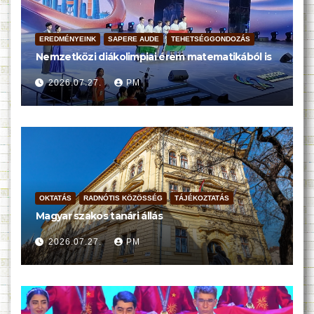
EREDMÉNYEINK
SAPERE AUDE
TEHETSÉGGONDOZÁS
Nemzetközi diákolimpiai érem matematikából is
2026.07.27.
PM
OKTATÁS
RADNÓTIS KÖZÖSSÉG
TÁJÉKOZTATÁS
Magyar szakos tanári állás
2026.07.27.
PM