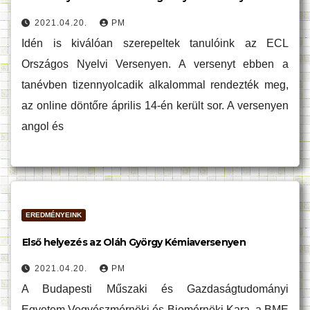
2021.04.20.
PM
Idén is kiválóan szerepeltek tanulóink az ECL
Országos Nyelvi Versenyen. A versenyt ebben a
tanévben tizennyolcadik alkalommal rendezték meg,
az online döntőre április 14-én került sor. A versenyen
angol és
EREDMÉNYEINK
Első helyezés az Oláh György Kémiaversenyen
2021.04.20.
PM
A Budapesti Műszaki és Gazdaságtudományi
Egyetem Vegyészmérnöki és Biomérnöki Kara, a BME