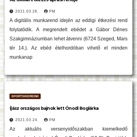
2021.03.26.
PM
A digitális munkarend idején az eddigi étkezési rend
folytatódik. A megrendelt ebédet a Gábor Dénes
Szakgimnáziumban lehet átvenni (6724 Szeged, Mars
tér 14.). Az ebéd ételhordóban vihető el minden
munkanap
SPORTSIKEREINK
Íjász országos bajnok lett Ónodi Boglárka
2021.03.24.
PM
Az aktuális versenyidőszakban kiemelkedő