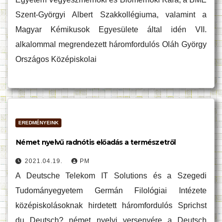
Szent-Györgyi Albert Szakkollégiuma, valamint a
Magyar Kémikusok Egyesülete által idén VII.
alkalommal megrendezett háromfordulós Oláh György
Országos Középiskolai
EREDMÉNYEINK
Német nyelvű radnótis előadás a természetről
2021.04.19.
PM
A Deutsche Telekom IT Solutions és a Szegedi
Tudományegyetem Germán Filológiai Intézete
középiskolásoknak hirdetett háromfordulós Sprichst
du Deutsch? német nyelvi versenyére a Deutsch