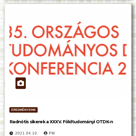
EREDMÉNYEINK
Radnótis sikerek a XXXV. Földtudományi OTDK-n
2021.04.10.
PM