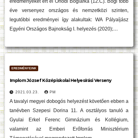
eredményeket ért el Ónodi Boglárka (12.C). Bogi több
éve versenyez országos és nemzetközi szinten,
legutóbbi eredményei így alakultak: WA Pályaíjász
Egyéni Országos Bajnokság I. helyezés (2020);…
EREDMÉNYEINK
Implom József Középiskolai Helyesírási Verseny
2021.03.23.
PM
A tavalyi megyei dobogós helyezést követően ebben a
tanévben Szepesi Dorina 11. A osztályos tanuló a
Gyulai Erkel Ferenc Gimnázium és Kollégium,
valamint az Emberi Erőforrás Minisztérium