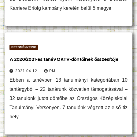
Karriere Erfolg kampány keretén belül 5 megye
EREDMÉNYEINK
A 2020/2021-es tanév OKTV-döntőinek összesítője
2021.04.12.
PM
Ebben a tanévben 13 tanulmányi kategóriában 10
tantárgyból – 22 tanárunk közvetlen támogatásával –
32 tanulónk jutott döntőbe az Országos Középiskolai
Tanulmányi Versenyen. 7 tanulónk végzett az első tíz
hely