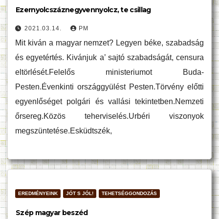
Ezernyolcszáznegyvennyolcz, te csillag
2021.03.14.
PM
Mit kiván a magyar nemzet? Legyen béke, szabadság
és egyetértés. Kivánjuk a’ sajtó szabadságát, censura
eltörlését.Felelős ministeriumot Buda-
Pesten.Évenkinti országgyülést Pesten.Törvény előtti
egyenlőséget polgári és vallási tekintetben.Nemzeti
őrsereg.Közös teherviselés.Urbéri viszonyok
megszüntetése.Esküdtszék,
EREDMÉNYEINK
JÓT S JÓL!
TEHETSÉGGONDOZÁS
Szép magyar beszéd