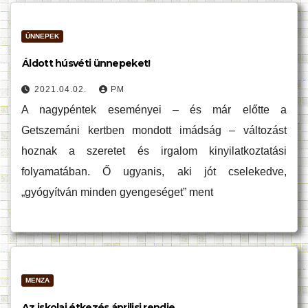
ÜNNEPEK
Áldott húsvéti ünnepeket!
2021.04.02.
PM
A nagypéntek eseményei – és már előtte a
Getszemáni kertben mondott imádság – változást
hoznak a szeretet és irgalom kinyilatkoztatási
folyamatában. Ő ugyanis, aki jót cselekedve,
„gyógyítván minden gyengeséget” ment
MENZA
Az iskolai étkezés áprilisi rendje