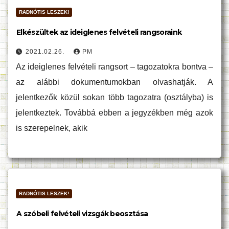
RADNÓTIS LESZEK!
Elkészültek az ideiglenes felvételi rangsoraink
2021.02.26.
PM
Az ideiglenes felvételi rangsort – tagozatokra bontva –
az alábbi dokumentumokban olvashatják. A
jelentkezők közül sokan több tagozatra (osztályba) is
jelentkeztek. Továbbá ebben a jegyzékben még azok
is szerepelnek, akik
RADNÓTIS LESZEK!
A szóbeli felvételi vizsgák beosztása