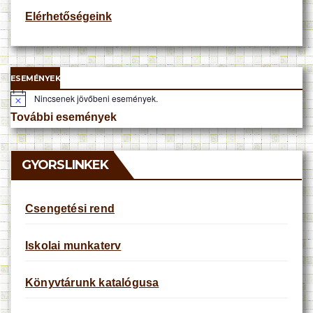
Elérhetőségeink
ESEMÉNYEK
Nincsenek jövőbeni események.
N
o
További események
t
i
c
e
GYORSLINKEK
Csengetési rend
Iskolai munkaterv
Könyvtárunk katalógusa