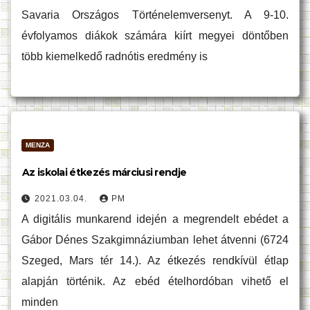
Savaria Országos Történelemversenyt. A 9-10.
évfolyamos diákok számára kiírt megyei döntőben
több kiemelkedő radnótis eredmény is
MENZA
Az iskolai étkezés márciusi rendje
2021.03.04.
PM
A digitális munkarend idején a megrendelt ebédet a
Gábor Dénes Szakgimnáziumban lehet átvenni (6724
Szeged, Mars tér 14.). Az étkezés rendkívül étlap
alapján történik. Az ebéd ételhordóban vihető el
minden