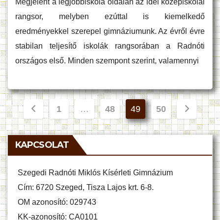
Megjelent a legjobbiskola oldalán az idei középiskolai
rangsor, melyben ezúttal is kiemelkedő
eredményekkel szerepel gimnáziumunk. Az évről évre
stabilan teljesítő iskolák rangsorában a Radnóti
országos első. Minden szempont szerint, valamennyi
Bejegyzések
1
…
48
49
50
lapozása
KAPCSOLAT
Szegedi Radnóti Miklós Kísérleti Gimnázium
Cím: 6720 Szeged, Tisza Lajos krt. 6-8.
OM azonosító: 029743
KK-azonosító: CA0101