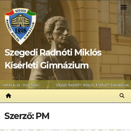
Skip
to
content
Szegedi Radnóti Miklós
Kísérleti Gimnázium
Szerző:
PM