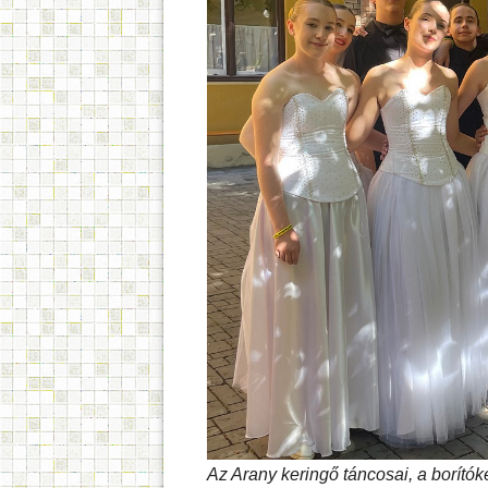
Az Arany keringő táncosai, a borítóké