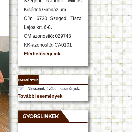
Szegedi Radnóti Miklós
Kísérleti Gimnázium
Cím: 6720 Szeged, Tisza
Lajos krt. 6-8.
OM azonosító: 029743
KK-azonosító: CA0101
Elérhetőségeink
ESEMÉNYEK
Nincsenek jövőbeni események.
N
o
További események
t
i
c
e
GYORSLINKEK