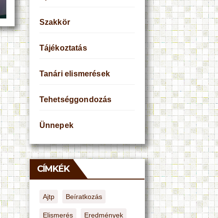
Szakkör
Tájékoztatás
Tanári elismerések
Tehetséggondozás
Ünnepek
CÍMKÉK
Ajtp
Beíratkozás
Elismerés
Eredmények