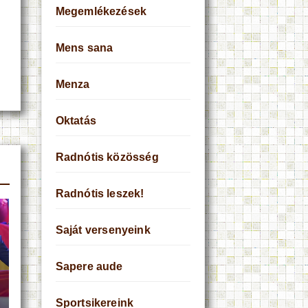
Megemlékezések
Mens sana
Menza
Oktatás
Radnótis közösség
Radnótis leszek!
Saját versenyeink
Sapere aude
Sportsikereink