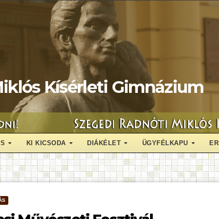
iklós Kísérleti Gimnázium
ÁS
KI KICSODA
DIÁKÉLET
ÜGYFÉLKAPU
ER
ÁS