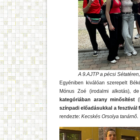
A 9.AJTP a pécsi Sétatéren, a
Egyéniben kiválóan szerepelt Béké
Mónus Zoé (irodalmi alkotás), de
kategóriában arany minősítést
(k
színpadi előadásukkal a fesztivál f
rendezte:
Kecskés Orsolya tanárnő
.