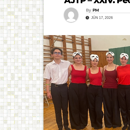
AJTP – XXIV. Pé
By
PM
JÚN 17, 2026