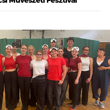
csi Művészeti Fesztivál