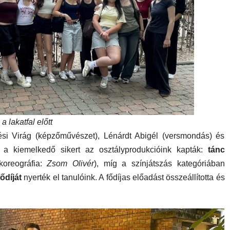
 lakatfal előtt
si Virág (képzőművészet), Lénárdt Abigél (versmondás) és
 a kiemelkedő sikert az osztályprodukcióink kapták:
tánc
oreográfia:
Zsom Olivér
), míg a színjátszás kategóriában
ődíját
nyerték el tanulóink. A fődíjas előadást összeállította és