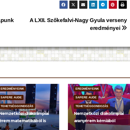
napunk
A LXII. Szőkefalvi-Nagy Gyula verseny
eredményei
EREDMÉNYEINK
EREDMÉNYEINK
SAPERE AUDE
SAPERE AUDE
TEHETSÉGGONDOZÁS
TEHETSÉGGONDOZÁS
Nemzetközi diákolimpiai
Nemzetközi diákolimpiai
érem matematikából is
aranyérem kémiából