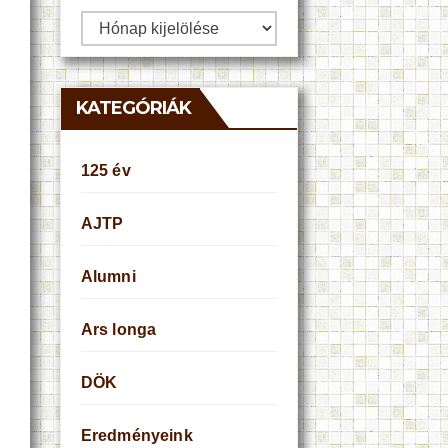
Archívum
KATEGÓRIÁK
125 év
AJTP
Alumni
Ars longa
DÖK
Eredményeink