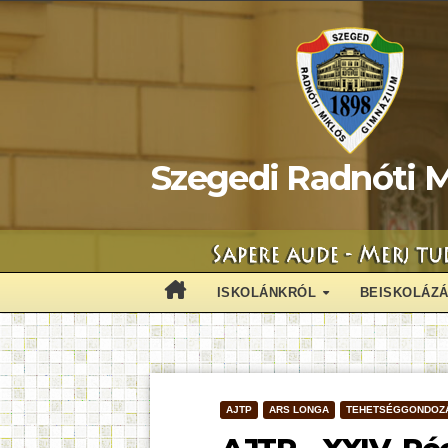
Skip
to
content
Szegedi Radnóti M
ISKOLÁNKRÓL
BEISKOLÁZ
AJTP
ARS LONGA
TEHETSÉGGONDOZ