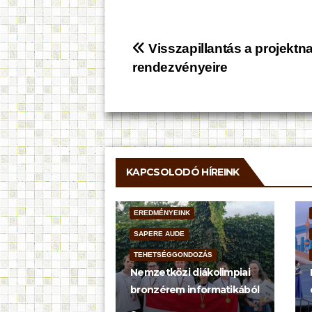
Bejegyzés
Visszapillantás a projekt
rendezvényeire
navigáció
KAPCSOLODÓ HÍREINK
EREDMÉNYEINK
SAPERE AUDE
TEHETSÉGGONDOZÁS
Nemzetközi diákolimpiai
bronzérem informatikából