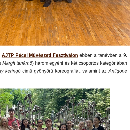
t
AJTP Pécsi Művészeti Fesztiválon
ebben a tanévben a 9.
 Margit tanárnő
) három egyéni és két csoportos kategóriában
ny keringő
című gyönyörű koreográfiát, valamint az
Antigoné