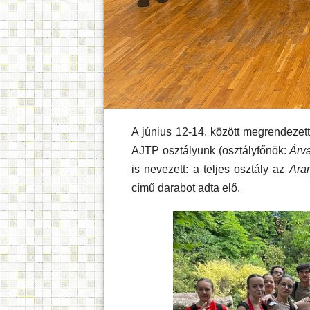
A június 12-14. között megrendezet
AJTP osztályunk (osztályfőnök:
Árva
is nevezett: a teljes osztály az
Ara
című darabot adta elő.