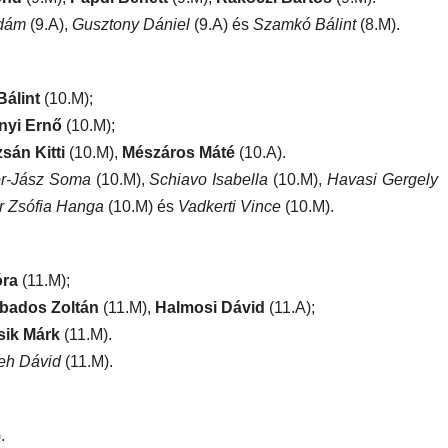
Ádám
(9.A),
Gusztony Dániel
(9.A) és
Szamkó Bálint
(8.M).
Bálint
(10.M);
nyi Ernő
(10.M);
zsán Kitti
(10.M),
Mészáros Máté
(10.A).
r-Jász Soma
(10.M),
Schiavo Isabella
(10.M),
Havasi Gergely
r Zsófia Hanga
(10.M) és
Vadkerti Vince
(10.M).
óra
(11.M);
bados Zoltán
(11.M),
Halmosi Dávid
(11.A);
sik Márk
(11.M).
eh Dávid
(11.M).
.