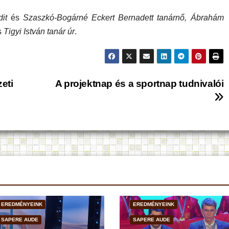
it
és
Szaszkó-Bogárné Eckert Bernadett tanárnő, Ábrahám
s
Tigyi István tanár úr
.
eti
A projektnap és a sportnap tudnivalói
EREDMÉNYEINK
EREDMÉNYEINK
SAPERE AUDE
SAPERE AUDE