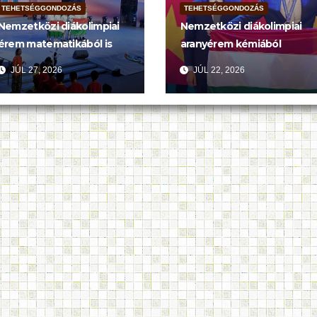
TEHETSÉGGONDOZÁS
TEHETSÉGGONDOZÁS
Nemzetközi diákolimpiai
Nemzetközi diákolimpiai
érem matematikából is
aranyérem kémiából
JÚL 27, 2026
JÚL 22, 2026