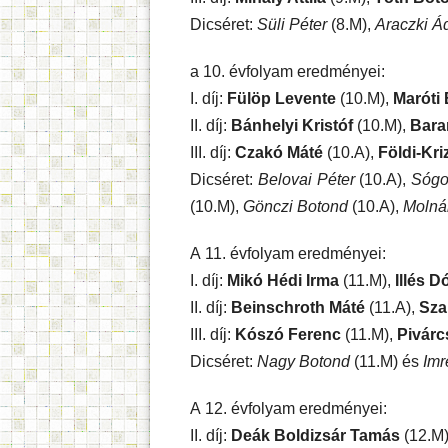
Dicséret:
Süli Péter
(8.M),
Araczki 
a 10. évfolyam eredményei:
I. díj:
Fülöp Levente
(10.M),
Maróti 
II. díj:
Bánhelyi Kristóf
(10.M),
Bara
III. díj:
Czakó Máté
(10.A),
Földi-Kri
Dicséret:
Belovai Péter
(10.A),
Sógo
(10.M),
Gönczi Botond
(10.A),
Molná
A 11. évfolyam eredményei:
I. díj:
Mikó Hédi Irma
(11.M),
Illés D
II. díj:
Beinschroth Máté
(11.A),
Sza
III. díj:
Kószó Ferenc
(11.M),
Pivárc
Dicséret:
Nagy Botond
(11.M) és
Imr
A 12. évfolyam eredményei:
II. díj:
Deák Boldizsár Tamás
(12.M)