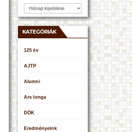
Archívum
KATEGÓRIÁK
125 év
AJTP
Alumni
Ars longa
DÖK
Eredményeink