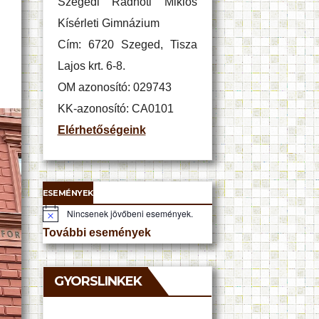
Szegedi Radnóti Miklós
Kísérleti Gimnázium
Cím: 6720 Szeged, Tisza
Lajos krt. 6-8.
OM azonosító: 029743
KK-azonosító: CA0101
Elérhetőségeink
ESEMÉNYEK
Nincsenek jövőbeni események.
N
o
További események
t
i
c
e
GYORSLINKEK