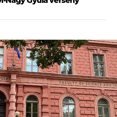
lvi-Nagy Gyula verseny