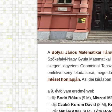
A
Bolyai János Matematikai Társ
Szőkefalvi-Nagy Gyula Matematikai 
szegedi egyetem Geometriai Tanszé
emlékverseny feladatsorai, megoldá
Intézet honlapján
. Az idei kiírásba
a 9. évfolyam eredményei:
I. díj:
Bodó Rókus
(9.M),
Miszori M
II. díj:
Czakó-Korom Dávid
(8.M),
K
III. díj:
Mihály Attila
(9.M),
Tóth Bot