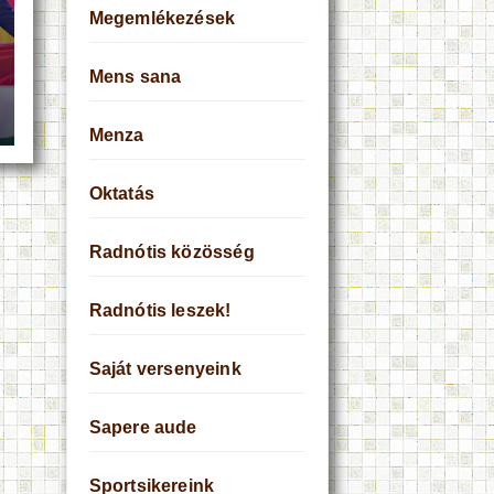
Megemlékezések
Mens sana
Menza
Oktatás
Radnótis közösség
Radnótis leszek!
Saját versenyeink
Sapere aude
Sportsikereink