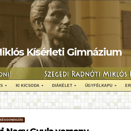
iklós Kísérleti Gimnázium
ÁS
KI KICSODA
DIÁKÉLET
ÜGYFÉLKAPU
ER
TSÉGGONDOZÁS