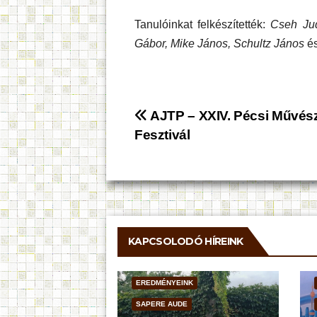
Tanulóinkat felkészítették:
Cseh Jud
Gábor, Mike János, Schultz János
é
Bejegyzés
AJTP – XXIV. Pécsi Művész
Fesztivál
navigáció
KAPCSOLODÓ HÍREINK
EREDMÉNYEINK
SAPERE AUDE