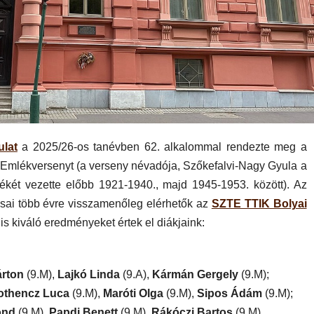
ulat
a 2025/26-os tanévben 62. alkalommal rendezte meg a
Emlékversenyt (a verseny névadója, Szőkefalvi-Nagy Gyula a
két vezette előbb 1921-1940., majd 1945-1953. között). Az
sai több évre visszamenőleg elérhetők az
SZTE TTIK Bolyai
n is kiváló eredményeket értek el diákjaink:
árton
(9.M),
Lajkó Linda
(9.A),
Kármán Gergely
(9.M);
othencz Luca
(9.M),
Maróti Olga
(9.M),
Sipos Ádám
(9.M);
ond
(9.M),
Papdi Benett
(9.M),
Rákóczi Bartos
(9.M).