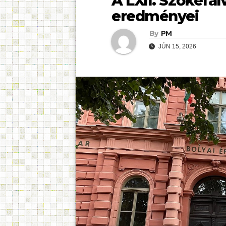
A LXII. Szőkefa
eredményei
By
PM
JÚN 15, 2026