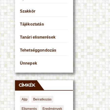
Szakkör
Tájékoztatás
Tanári elismerések
Tehetséggondozás
Ünnepek
CÍMKÉK
Ajtp
Beíratkozás
Elismerés
Eredmények