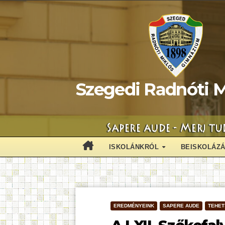
Skip
to
content
Szegedi Radnóti M
ISKOLÁNKRÓL
BEISKOLÁZ
EREDMÉNYEINK
SAPERE AUDE
TEHE