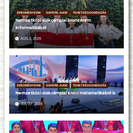
EREDMÉNYEINK
SAPERE AUDE
TEHETSÉGGONDOZÁS
Nemzetközi diákolimpiai bronzérem
informatikából
AUG 2, 2026
EREDMÉNYEINK
SAPERE AUDE
TEHETSÉGGONDOZÁS
Nemzetközi diákolimpiai érem matematikából is
JÚL 27, 2026