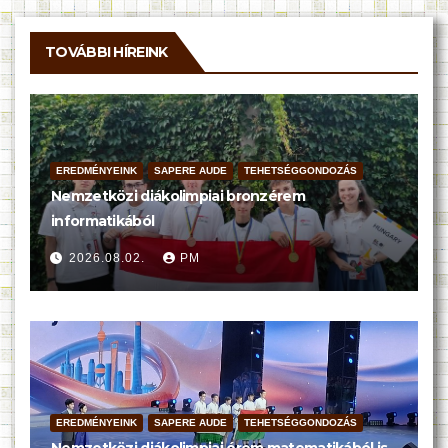
TOVÁBBI HÍREINK
EREDMÉNYEINK
SAPERE AUDE
TEHETSÉGGONDOZÁS
Nemzetközi diákolimpiai bronzérem
informatikából
2026.08.02.
PM
EREDMÉNYEINK
SAPERE AUDE
TEHETSÉGGONDOZÁS
Nemzetközi diákolimpiai érem matematikából is