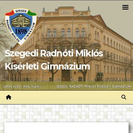
Skip
to
content
Szegedi Radnóti Miklós
Kísérleti Gimnázium