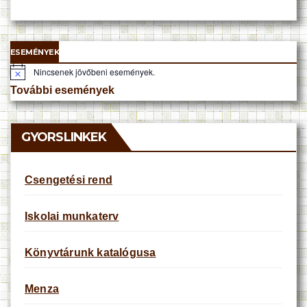
ESEMÉNYEK
Nincsenek jövőbeni események.
N
o
További események
t
i
c
e
GYORSLINKEK
Csengetési rend
Iskolai munkaterv
Könyvtárunk katalógusa
Menza