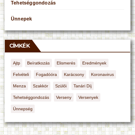
Tehetséggondozás
Ünnepek
CÍMKÉK
Ajtp
Beíratkozás
Elismerés
Eredmények
Felvételi
Fogadóóra
Karácsony
Koronavirus
Menza
Szakkör
Szülői
Tanári Díj
Tehetséggondozás
Verseny
Versenyek
Ünnepség