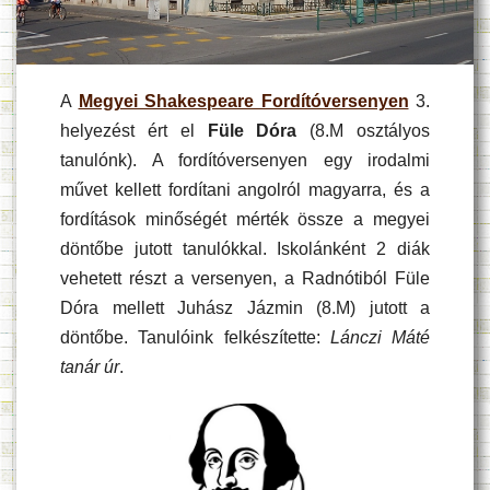
A
Megyei Shakespeare Fordítóversenyen
3.
helyezést ért el
Füle Dóra
(8.M osztályos
tanulónk). A fordítóversenyen egy irodalmi
művet kellett fordítani angolról magyarra, és a
fordítások minőségét mérték össze a megyei
döntőbe jutott tanulókkal. Iskolánként 2 diák
vehetett részt a versenyen, a Radnótiból Füle
Dóra mellett Juhász Jázmin (8.M) jutott a
döntőbe. Tanulóink felkészítette:
Lánczi Máté
tanár úr
.