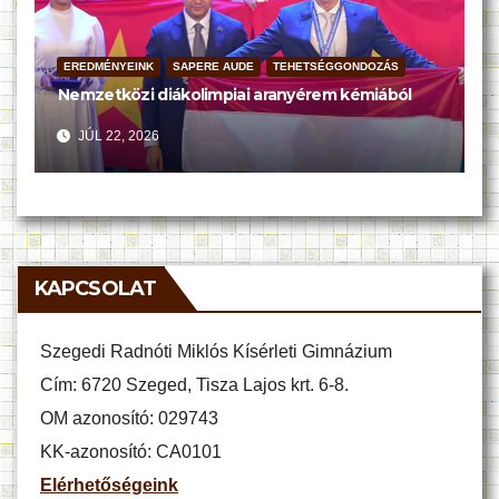
EREDMÉNYEINK
SAPERE AUDE
TEHETSÉGGONDOZÁS
Nemzetközi diákolimpiai aranyérem kémiából
JÚL 22, 2026
KAPCSOLAT
Szegedi Radnóti Miklós Kísérleti Gimnázium
Cím: 6720 Szeged, Tisza Lajos krt. 6-8.
OM azonosító: 029743
KK-azonosító: CA0101
Elérhetőségeink