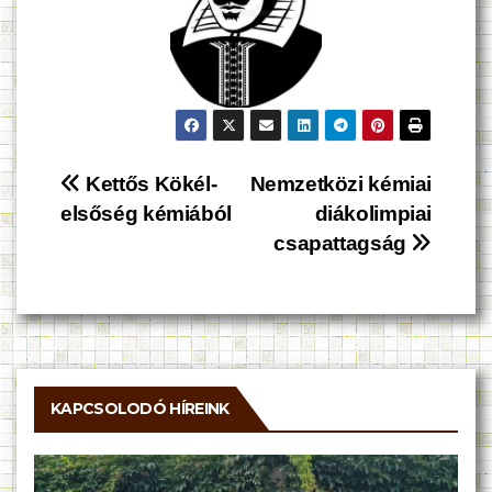
Bejegyzés
Kettős Kökél-
Nemzetközi kémiai
elsőség kémiából
diákolimpiai
navigáció
csapattagság
KAPCSOLODÓ HÍREINK