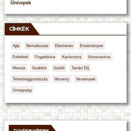
Ünnepek
CÍMKÉK
Ajtp
Beíratkozás
Elismerés
Eredmények
Felvételi
Fogadóóra
Karácsony
Koronavirus
Menza
Szakkör
Szülői
Tanári Díj
Tehetséggondozás
Verseny
Versenyek
Ünnepség
TOVÁBBI HÍREINK