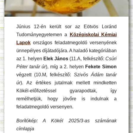
Június 12-én került sor az Eötvös Loránd
Tudományegyetemen a
Középiskolai Kémiai
Lapok
országos feladatmegoldó versenyének
ünnepélyes díjátadójára. A haladó kategóriában
az 1. helyen
Elek János
(11.A, felkészítő:
Csúri
Péter tanár úr
), míg a 2. helyen
Fekete Simon
végzett (10.M, felkészítő:
Szivós Ádám tanár
úr
). Az értékes jutalmak mellett mindketten
Kökél-előfizetéssel gyarapodtak, így
remélhetjük, hogy jövőre is indulnak a
feladatmegoldó versenyen.
Borítókép: A Kökél 2025/3-as számának
címlapja