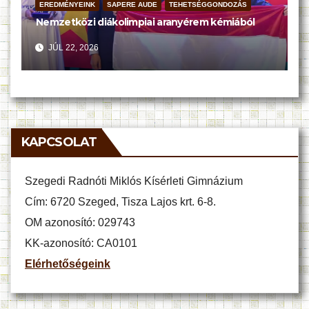
EREDMÉNYEINK
SAPERE AUDE
TEHETSÉGGONDOZÁS
Nemzetközi diákolimpiai aranyérem kémiából
JÚL 22, 2026
KAPCSOLAT
Szegedi Radnóti Miklós Kísérleti Gimnázium
Cím: 6720 Szeged, Tisza Lajos krt. 6-8.
OM azonosító: 029743
KK-azonosító: CA0101
Elérhetőségeink