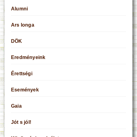
Alumni
Ars longa
DÖK
Eredményeink
Érettségi
Események
Gaia
Jót s jól!