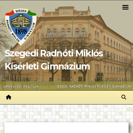
Skip
to
content
Szegedi Radnóti Miklós
Kísérleti Gimnázium