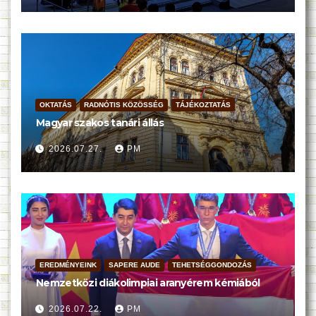
OKTATÁS
RADNÓTIS KÖZÖSSÉG
TÁJÉKOZTATÁS
Magyar szakos tanári állás
2026.07.27.
PM
EREDMÉNYEINK
SAPERE AUDE
TEHETSÉGGONDOZÁS
Nemzetközi diákolimpiai aranyérem kémiából
2026.07.22.
PM