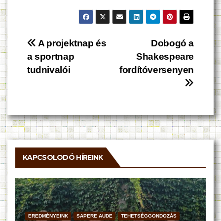
Bejegyzés
A projektnap és
Dobogó a
a sportnap
Shakespeare
navigáció
tudnivalói
fordítóversenyen
KAPCSOLODÓ HÍREINK
EREDMÉNYEINK
SAPERE AUDE
TEHETSÉGGONDOZÁS