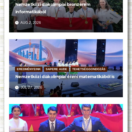
Nemzetközi diákolimpiai bronzérem
informatikából
AUG 2, 2026
EREDMÉNYEINK
SAPERE AUDE
TEHETSÉGGONDOZÁS
Nemzetközi diákolimpiai érem matematikából is
JÚL 27, 2026