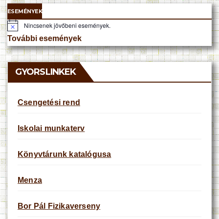
ESEMÉNYEK
Nincsenek jövőbeni események.
N
o
További események
t
i
c
e
GYORSLINKEK
Csengetési rend
Iskolai munkaterv
Könyvtárunk katalógusa
Menza
Bor Pál Fizikaverseny