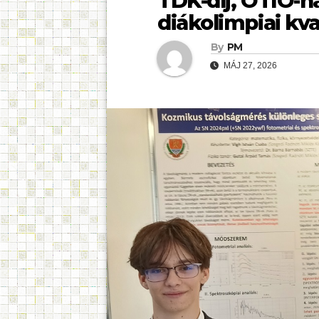
TDK-díj, OTIO-n
diákolimpiai kva
By
PM
MÁJ 27, 2026