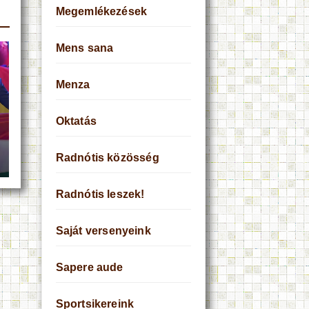
Megemlékezések
Mens sana
Menza
Oktatás
Radnótis közösség
Radnótis leszek!
Saját versenyeink
Sapere aude
Sportsikereink