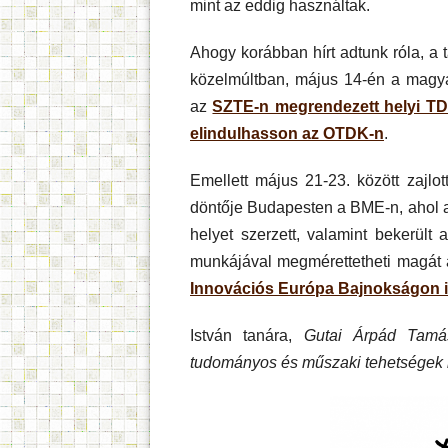
mint az eddig használtak.
Ahogy korábban hírt adtunk róla, a
közelmúltban, május 14-én a magya
az
SZTE-n megrendezett helyi T
elindulhasson az OTDK-n
.
Emellett május 21-23. között zajlo
döntője Budapesten a BME-n, ahol a 
helyet szerzett, valamint bekerült
munkájával megmérettetheti magát
Innovációs Európa Bajnokságon 
István tanára,
Gutai Árpád Tamá
tudományos és műszaki tehetségek 