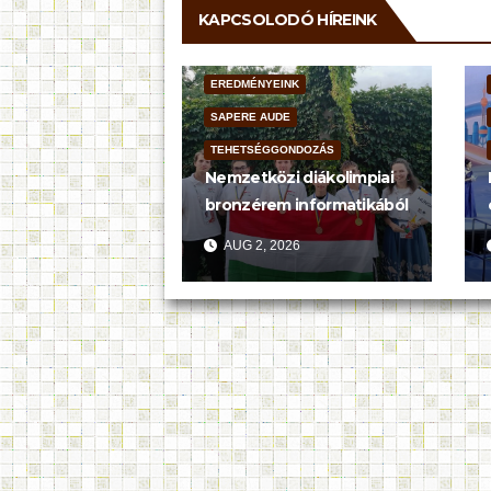
KAPCSOLODÓ HÍREINK
EREDMÉNYEINK
SAPERE AUDE
TEHETSÉGGONDOZÁS
Nemzetközi diákolimpiai
bronzérem informatikából
AUG 2, 2026