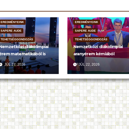
EREDMÉNYEINK
EREDMÉNYEINK
SAPERE AUDE
SAPERE AUDE
TEHETSÉGGONDOZÁS
TEHETSÉGGONDOZÁS
Nemzetközi diákolimpiai
Nemzetközi diákolimpiai
érem matematikából is
aranyérem kémiából
JÚL 27, 2026
JÚL 22, 2026