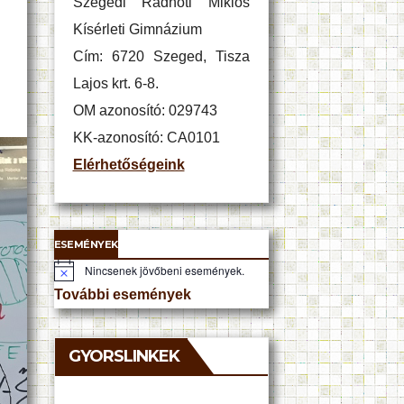
Szegedi Radnóti Miklós
Kísérleti Gimnázium
Cím: 6720 Szeged, Tisza
Lajos krt. 6-8.
OM azonosító: 029743
KK-azonosító: CA0101
Elérhetőségeink
ESEMÉNYEK
Nincsenek jövőbeni események.
N
o
További események
t
i
c
e
GYORSLINKEK