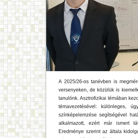
A 2025/26-os tanévben is megmére
versenyeken, de közülük is kiemel
tanulónk. Asztrofizikai témában kez
témavezetésével: különleges, úg
színképelemzése segítségével hatá
alkalmazott, ezért már ismert tá
Eredménye szerint az általa kidolg