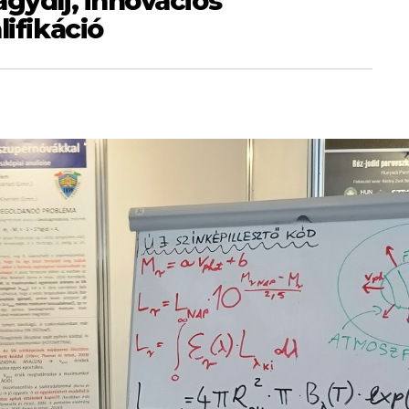
agydíj, innovációs
lifikáció