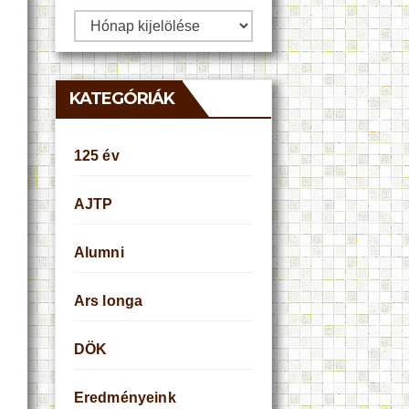
Archívum
KATEGÓRIÁK
125 év
AJTP
Alumni
Ars longa
DÖK
Eredményeink