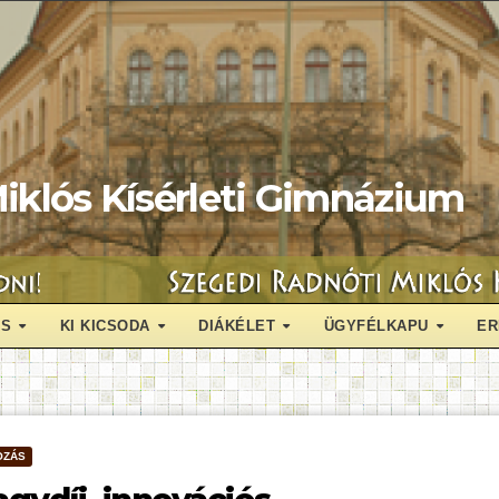
iklós Kísérleti Gimnázium
ÁS
KI KICSODA
DIÁKÉLET
ÜGYFÉLKAPU
ER
OZÁS