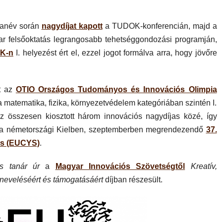
 tanév során
nagydíjat kapott
a TUDOK-konferencián, majd a
r felsőoktatás legrangosabb tehetséggondozási programján,
DK-n
I. helyezést ért el, ezzel jogot formálva arra, hogy jövőre
tt az
OTIO Országos Tudományos és Innovációs Olimpia
matematika, fizika, környezetvédelem kategóriában szintén I.
 az összesen kiosztott három innovációs nagydíjas közé, így
 a németországi Kielben, szeptemberben megrendezendő
37.
is (EUCYS)
.
s tanár úr
a
Magyar Innovációs Szövetségtől
Kreatív,
neveléséért és támogatásáért
díjban részesült.