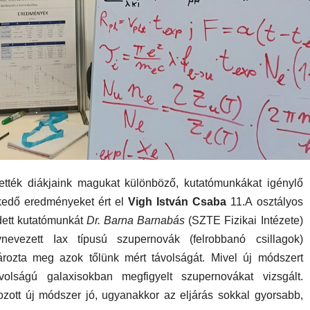
tték diákjaink magukat különböző, kutatómunkákat igénylő
kedő eredményeket ért el
Vigh István Csaba
11.A osztályos
dett kutatómunkát
Dr. Barna Barnabás
(SZTE Fizikai Intézete)
ynevezett Iax típusú szupernovák (felrobbanó csillagok)
rozta meg azok tőlünk mért távolságát. Mivel új módszert
volságú galaxisokban megfigyelt szupernovákat vizsgált.
ozott új módszer jó, ugyanakkor az eljárás sokkal gyorsabb,