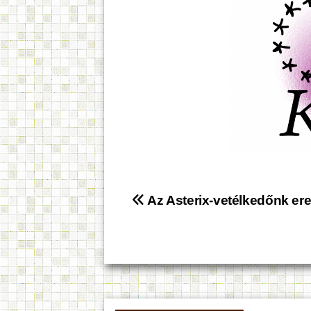
Bejegyzés
Az Asterix-vetélkedőnk e
navigáció